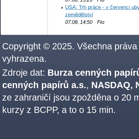
USA: Trh práce - v červenci ub
zemědělství
Fio
07.08. 14:50
Copyright © 2025. Všechna práva
vyhrazena.
Zdroje dat:
Burza cenných papírů
cenných papírů a.s.
,
NASDAQ, N
ze zahraničí jsou zpožděna o 20 m
kurzy z BCPP, a to o 15 min.