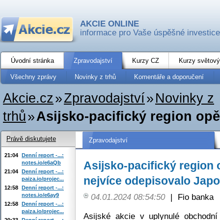
AKCIE ONLINE
informace pro Vaše úspěšné investice
Úvodní stránka
Zpravodajství
Kurzy CZ
Kurzy světový
Všechny zprávy
Novinky z trhů
Komentáře a doporučení
Akcie.cz
»
Zpravodajství
»
Novinky z
trhů
»
Asijsko-pacifický region opět
Právě diskutujete
Zpravodajství
21:04
Denní report -...:
Asijsko-pacifický region 
notes.io/e6aQb
21:04
Denní report -...:
nejvíce odepisovalo Jap
paiza.io/projec...
12:58
Denní report -...:
notes.io/e6ay9
04.01.2024 08:54:50
|
Fio banka
12:58
Denní report -...:
paiza.io/projec...
Asijské akcie v uplynulé obchodní
20:33
Denní report -...: