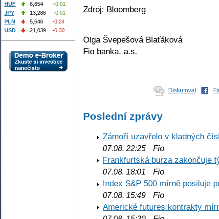
HUF
6,654
+0,01
Zdroj: Bloomberg
JPY
13,286
+0,01
PLN
5,646
-0,24
USD
21,039
-0,30
Olga Švepešová Blaťáková
Fio banka, a.s.
Diskutovat
F
Poslední zprávy
Zámoří uzavřelo v kladných č
Fio
07.08. 22:25
Frankfurtská burza zakončuje 
Fio
07.08. 18:01
Index S&P 500 mírně posiluje p
Fio
07.08. 15:49
Americké futures kontrakty mírn
Fio
07.08. 15:20