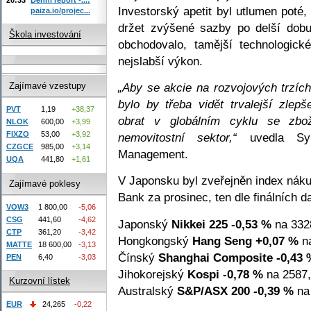
Investorský apetit byl utlumen poté
paiza.io/projec...
držet zvýšené sazby po delší dob
Škola investování
obchodovalo, tamější technologick
nejslabší výkon.
„Aby se akcie na rozvojových trzích
Zajímavé vzestupy
bylo by třeba vidět trvalejší zlep
PVT
1,19
+38,37
obrat v globálním cyklu se zbo
NLOK
600,00
+3,99
FIXZO
53,00
+3,92
nemovitostní sektor,“
uvedla Syl
CZGCE
985,00
+3,14
Management.
UQA
441,80
+1,61
V Japonsku byl zveřejněn index nák
Zajímavé poklesy
Bank za prosinec, ten dle finálních da
VOW3
1 800,00
-5,06
CSG
441,60
-4,62
Japonský
Nikkei 225
-0,53 %
na 332
CTP
361,20
-3,42
Hongkongský
Hang Seng
+0,07 %
na
MATTE
18 600,00
-3,13
Čínský
Shanghai Composite
-0,43 
PEN
6,40
-3,03
Jihokorejský
Kospi
-0,78 %
na 2587,
Kurzovní lístek
Australský
S&P/ASX 200
-0,39 %
na 
EUR
24,265
-0,22