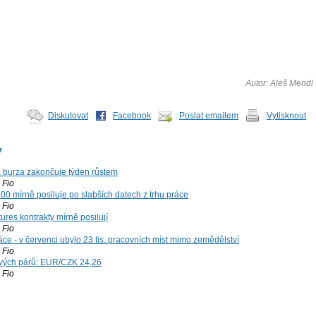
Autor: Aleš Mendl
Diskutovat
Facebook
Poslat emailem
Vytisknout
y
á burza zakončuje týden růstem
Fio
00 mírně posiluje po slabších datech z trhu práce
Fio
ures kontrakty mírně posilují
Fio
ce - v červenci ubylo 23 tis. pracovních míst mimo zemědělství
Fio
vých párů: EUR/CZK 24,26
Fio