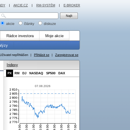
NDY
|
AKCIE.CZ
|
RM-SYSTÉM
|
E-BROKER
akcie
články
diskuze
Rádce investora
Moje akcie
alýzy
Uživatel nepřihlášen
|
Přihlásit se
|
Zaregistrovat se
Indexy
PX
RM
DJ
NASDAQ
SP500
DAX
07.08.2026