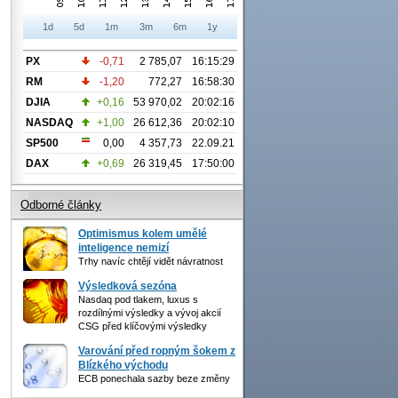
1d
5d
1m
3m
6m
1y
PX
-0,71
2 785,07
16:15:29
RM
-1,20
772,27
16:58:30
DJIA
+0,16
53 970,02
20:02:16
NASDAQ
+1,00
26 612,36
20:02:10
SP500
0,00
4 357,73
22.09.21
DAX
+0,69
26 319,45
17:50:00
Odborné články
Optimismus kolem umělé
inteligence nemizí
Trhy navíc chtějí vidět návratnost
Výsledková sezóna
Nasdaq pod tlakem, luxus s
rozdílnými výsledky a vývoj akcií
CSG před klíčovými výsledky
Varování před ropným šokem z
Blízkého východu
ECB ponechala sazby beze změny