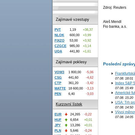
Zdroj: Reuters
Zajímavé vzestupy
Aleš Mendl
Fio banka, a.s.
PVT
1,19
+38,37
NLOK
600,00
+3,99
FIXZO
53,00
+3,92
CZGCE
985,00
+3,14
UQA
441,80
+1,61
Zajímavé poklesy
Poslední zpráv
VOW3
1 800,00
-5,06
Frankfurtsk
CSG
441,60
-4,62
07.08. 18:01
CTP
361,20
-3,42
Index S&P 5
07.08. 15:49
MATTE
18 600,00
-3,13
Americké fut
PEN
6,40
-3,03
07.08. 15:20
USA: Trh prá
Kurzovní lístek
07.08. 14:50
Vývoj měno
EUR
24,265
-0,22
07.08. 14:05
HUF
6,654
+0,01
JPY
13,286
+0,01
PLN
5,646
-0,24