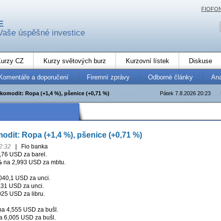
FIOFO
E
Vaše úspěšné investice
urzy CZ
Kurzy světových burz
Kurzovní lístek
Diskuse
Komentáře a doporučení
Firemní zprávy
Odborné články
An
 komodit: Ropa (+1,4 %), pšenice (+0,71 %)
Pátek 7.8.2026 20:23
odit: Ropa (+1,4 %), pšenice (+0,71 %)
2:32
|
Fio banka
,76 USD za barel.
%
na 2,993 USD za mbtu.
40,1 USD za unci.
31 USD za unci.
25 USD za libru.
a 4,555 USD za bušl.
 6,005 USD za bušl.