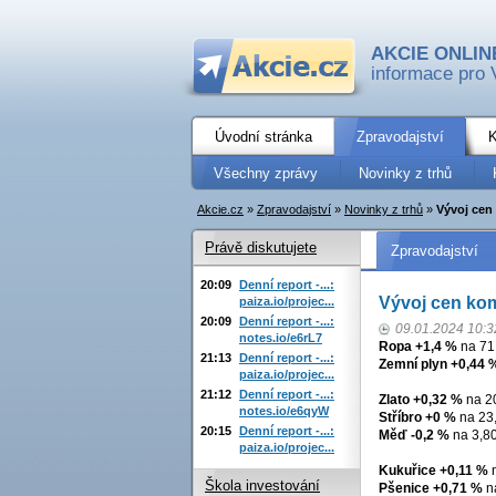
AKCIE ONLIN
informace pro 
Úvodní stránka
Zpravodajství
K
Všechny zprávy
Novinky z trhů
Akcie.cz
»
Zpravodajství
»
Novinky z trhů
»
Vývoj cen
Právě diskutujete
Zpravodajství
20:09
Denní report -...:
Vývoj cen kom
paiza.io/projec...
20:09
Denní report -...:
09.01.2024 10:3
notes.io/e6rL7
Ropa +1,4 %
na 71
21:13
Denní report -...:
Zemní plyn +0,44 
paiza.io/projec...
21:12
Denní report -...:
Zlato +0,32 %
na 20
notes.io/e6qyW
Stříbro +0 %
na 23,
20:15
Denní report -...:
Měď -0,2 %
na 3,80
paiza.io/projec...
Kukuřice +0,11 %
n
Škola investování
Pšenice +0,71 %
na