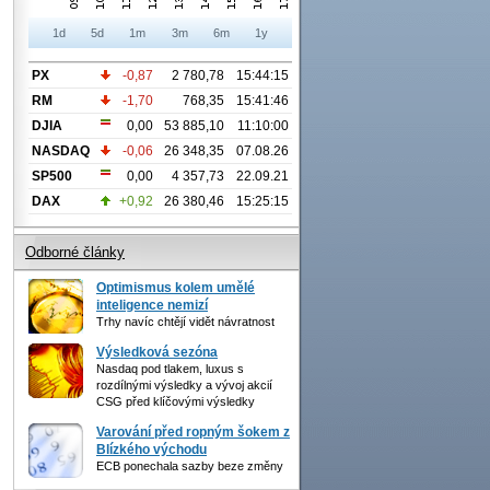
1d
5d
1m
3m
6m
1y
PX
-0,87
2 780,78
15:44:15
RM
-1,70
768,35
15:41:46
DJIA
0,00
53 885,10
11:10:00
NASDAQ
-0,06
26 348,35
07.08.26
SP500
0,00
4 357,73
22.09.21
DAX
+0,92
26 380,46
15:25:15
Odborné články
Optimismus kolem umělé
inteligence nemizí
Trhy navíc chtějí vidět návratnost
Výsledková sezóna
Nasdaq pod tlakem, luxus s
rozdílnými výsledky a vývoj akcií
CSG před klíčovými výsledky
Varování před ropným šokem z
Blízkého východu
ECB ponechala sazby beze změny