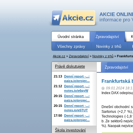
AKCIE ONLIN
informace pro 
Úvodní stránka
Zpravodajství
K
Všechny zprávy
Novinky z trhů
Akcie.cz
»
Zpravodajství
»
Novinky z trhů
»
Frankfurts
Právě diskutujete
Zpravodajství
21:13
Denní report -...:
Frankfurtská b
paiza.io/projec...
21:12
Denní report -...:
09.01.2024 18:1
notes.io/e6qyW
Index DAX odepisuj
20:15
Denní report -...:
paiza.io/projec...
20:15
Denní report -...:
Dnešní obchodní se
notes.io/e5TUT
Sartorius (+2,7 %
17:50
Denní report -...:
Technologies (-1,
paiza.io/projec...
b. Ze sektorů nejví
%). Naopak nejvíce 
Škola investování