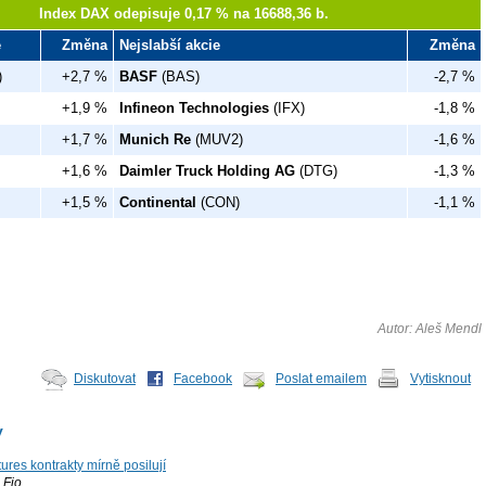
Index DAX odepisuje 0,17 % na 16688,36 b.
e
Změna
Nejslabší akcie
Změna
)
+2,7 %
BASF
(BAS)
-2,7 %
+1,9 %
Infineon Technologies
(IFX)
-1,8 %
+1,7 %
Munich Re
(MUV2)
-1,6 %
+1,6 %
Daimler Truck Holding AG
(DTG)
-1,3 %
+1,5 %
Continental
(CON)
-1,1 %
Autor: Aleš Mendl
Diskutovat
Facebook
Poslat emailem
Vytisknout
y
ures kontrakty mírně posilují
Fio