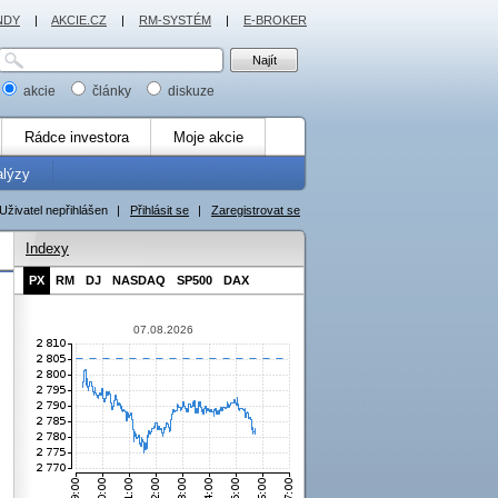
NDY
|
AKCIE.CZ
|
RM-SYSTÉM
|
E-BROKER
akcie
články
diskuze
Rádce investora
Moje akcie
alýzy
Uživatel nepřihlášen
|
Přihlásit se
|
Zaregistrovat se
Indexy
PX
RM
DJ
NASDAQ
SP500
DAX
07.08.2026