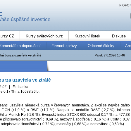
FIOFO
E
Vaše úspěšné investice
urzy CZ
Kurzy světových burz
Kurzovní lístek
Diskuse
Komentáře a doporučení
Firemní zprávy
Odborné články
An
ká burza uzavřela ve ztrátě
Pátek 7.8.2026 15:46
urza uzavřela ve ztrátě
3:07
|
Fio banka
e 0,17 % na 16688,36 b.
anci uzavřela německá burza v červených hodnotách. Z akcií se nejvíce dařilo
), E.ON (+1,9 %) a RWE (+1,7 %). Naopak se nedařilo BASF (-2,7 %), Infineon
8 %) a Munich Re (-1,6 %). Evropský index STOXX 600 odepsal 0,17 % na 477,38
ce připisovalo zdravotnictví (+0,69 %), nezbytná spotřeba (+0,16 %) a utility (+0,07
odepisovalo finančnictví (-0,72 %), materiály (-0,68 %) a nemovitosti (-0,63 %).