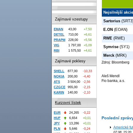
Nejsilnější akci
Zajímavé vzestupy
Sartorius
(SRT3
E.ON
(EOAN)
EMAN
43,00
+7,50
DETEL
710,00
+6,61
RWE
(RWE)
PRAPM
228,00
+5,56
VIG
1 797,00
+5,09
Symrise
(SY1)
RBI
1 575,50
+4,61
Merck
(MRK)
Zajímavé poklesy
Zdroj: Bloomberg
SHELL
877,00
-10,33
Aleš Mendl
NOKIA
200,00
-4,40
Fio banka, a.s.
ATS
3 504,00
-2,56
CZGCE
955,00
-2,15
KARIN
140,00
-2,10
Kurzovní lístek
EUR
24,265
-0,22
Poslední zpráv
HUF
6,654
+0,01
JPY
13,286
+0,01
Americké fut
PLN
5,646
-0,24
07.08. 15:20