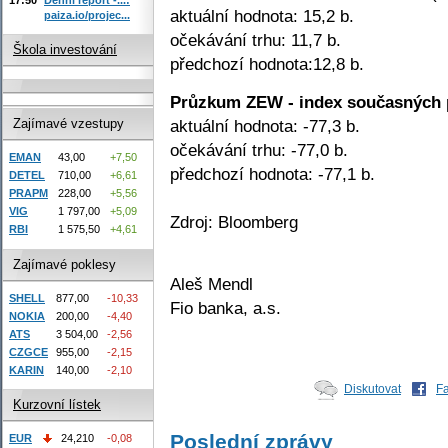
aktuální hodnota: 15,2 b.
paiza.io/projec...
očekávání trhu: 11,7 b.
Škola investování
předchozí hodnota:12,8 b.
Průzkum ZEW - index současných
aktuální hodnota: -77,3 b.
Zajímavé vzestupy
očekávání trhu: -77,0 b.
EMAN
43,00
+7,50
předchozí hodnota: -77,1 b.
DETEL
710,00
+6,61
PRAPM
228,00
+5,56
VIG
1 797,00
+5,09
Zdroj: Bloomberg
RBI
1 575,50
+4,61
Zajímavé poklesy
Aleš Mendl
SHELL
877,00
-10,33
Fio banka, a.s.
NOKIA
200,00
-4,40
ATS
3 504,00
-2,56
CZGCE
955,00
-2,15
KARIN
140,00
-2,10
Diskutovat
F
Kurzovní lístek
Poslední zprávy
EUR
24,210
-0,08