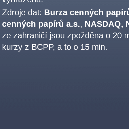
Zdroje dat:
Burza cenných papírů
cenných papírů a.s.
,
NASDAQ, N
ze zahraničí jsou zpožděna o 20 m
kurzy z BCPP, a to o 15 min.