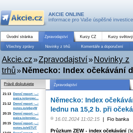
AKCIE ONLINE
informace pro Vaše úspěšné investice
Úvodní stránka
Zpravodajství
Kurzy CZ
Kurzy světový
Všechny zprávy
Novinky z trhů
Komentáře a doporučení
Akcie.cz
»
Zpravodajství
»
Novinky z
trhů
»
Německo: Index očekávání d
Právě diskutujete
Zpravodajství
21:13
Denní report -...:
Německo: Index očekává
paiza.io/projec...
21:12
Denní report -...:
lednu na 15,2 b. při očeká
notes.io/e6qyW
20:15
Denní report -...:
paiza.io/projec...
16.01.2024 11:02:15
|
Fio banka
20:15
Denní report -...:
notes.io/e5TUT
Průzkum ZEW - index očekávání
(l
17:50
Denní report -...: