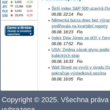
HUF
6,655
+0,35
JPY
13,288
0,00
Širší index S&P 500 uzavírá čt
PLN
5,632
-0,24
Fio
06.08. 22:14
USD
20,976
-0,18
Německá burza dnes bez výrazn
směřovala na kvartální reporty
Fio
06.08. 18:23
Index Dow Jones se drží v čer
Fio
06.08. 17:52
USA: Změna zásob plynu podle E
kubických stop
Fio
06.08. 16:33
Wall Street se vyvíji v úvodu 
pokračuje výsledková sezóna
Fio
06.08. 16:05
Copyright © 2025. Všechna práva
vyhrazena.