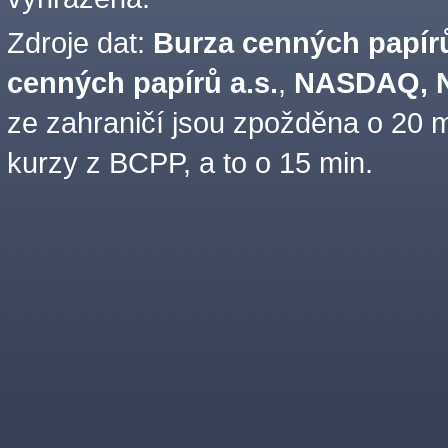
Zdroje dat:
Burza cenných papírů
cenných papírů a.s.
,
NASDAQ, N
ze zahraničí jsou zpožděna o 20 m
kurzy z BCPP, a to o 15 min.