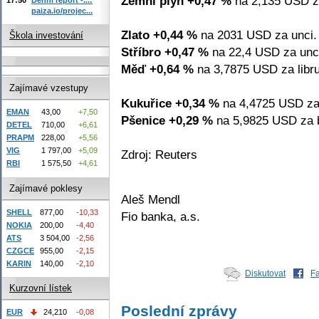
Zemní plyn +0,47 %
na 2,135 USD z
paiza.io/projec...
Zlato +0,44 %
na 2031 USD za unci.
Škola investování
Stříbro +0,47 %
na 22,4 USD za unc
Měď +0,64 %
na 3,7875 USD za libru
Zajímavé vzestupy
Kukuřice +0,34 %
na 4,4725 USD za
EMAN
43,00
+7,50
Pšenice +0,29 %
na 5,9825 USD za b
DETEL
710,00
+6,61
PRAPM
228,00
+5,56
VIG
1 797,00
+5,09
Zdroj: Reuters
RBI
1 575,50
+4,61
Zajímavé poklesy
Aleš Mendl
SHELL
877,00
-10,33
Fio banka, a.s.
NOKIA
200,00
-4,40
ATS
3 504,00
-2,56
CZGCE
955,00
-2,15
KARIN
140,00
-2,10
Diskutovat
F
Kurzovní lístek
Poslední zprávy
EUR
24,210
-0,08