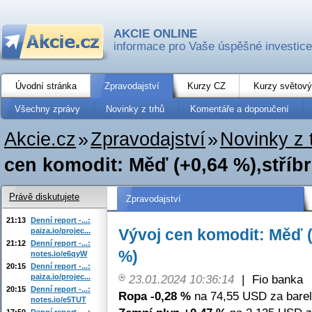
AKCIE ONLINE
informace pro Vaše úspěšné investice
Úvodní stránka
Zpravodajství
Kurzy CZ
Kurzy světový
Všechny zprávy
Novinky z trhů
Komentáře a doporučení
Akcie.cz
»
Zpravodajství
»
Novinky z 
cen komodit: Měď (+0,64 %),stříbr
Právě diskutujete
Zpravodajství
21:13
Denní report -...:
Vývoj cen komodit: Měď (+
paiza.io/projec...
21:12
Denní report -...:
%)
notes.io/e6qyW
20:15
Denní report -...:
paiza.io/projec...
23.01.2024 10:36:14
|
Fio banka
20:15
Denní report -...:
Ropa -0,28 %
na 74,55 USD za barel
notes.io/e5TUT
17:50
Denní report -...: