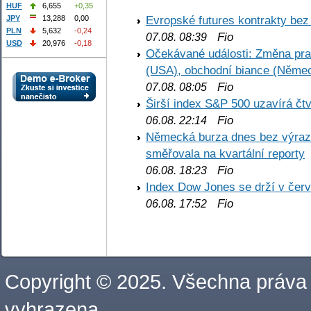
HUF
6,655
+0,35
Evropské futures kontrakty be
JPY
13,288
0,00
PLN
5,632
-0,24
Fio
07.08. 08:39
USD
20,976
-0,18
Očekávané události: Změna pr
(USA), obchodní biance (Něme
Fio
07.08. 08:05
Širší index S&P 500 uzavírá čt
Fio
06.08. 22:14
Německá burza dnes bez výrazn
směřovala na kvartální reporty
Fio
06.08. 18:23
Index Dow Jones se drží v čer
Fio
06.08. 17:52
Copyright © 2025. Všechna práva
vyhrazena.