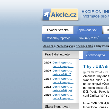
AKCIE ONLIN
informace pro 
Úvodní stránka
Zpravodajství
K
Všechny zprávy
Novinky z trhů
Akcie.cz
»
Zpravodajství
»
Novinky z trhů
»
Trhy v USA
Právě diskutujete
Zpravodajství
20:09
Denní report -...:
Trhy v USA dn
paiza.io/projec...
20:09
Denní report -...:
31.01.2024 22:1
notes.io/e6rL7
Americké trhy dnes
21:13
Denní report -...:
skončila silně v 
paiza.io/projec...
neuspokojivé výsl
21:12
Denní report -...:
ponechal na současn
notes.io/e6qyW
těší. Podle Powell
20:15
Denní report -...:
centrální bankéři 
paiza.io/projec...
Index S&P 500 -1,6
Škola investování
Index Dow Jones -0