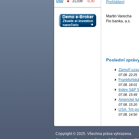
USD
21,039
-0,30
Prohlášení
Martin Varecha
Fio banka, a.s.
Poslední zpráv
Zámoří uzav
07.08. 22:25
Frankfurtsk
07.08. 18:01
Index S&P 5
07.08. 15:49
Americké fut
07.08. 15:20
USA: Trh prá
07.08. 14:50
Copyright © 2025. Všechna práva vyhrazena.