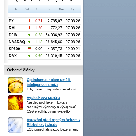
1d
5d
1m
3m
6m
1y
PX
-0,71
2 785,07
07.08.26
RM
-1,20
772,27
07.08.26
DJIA
+0,28
54 036,93
07.08.26
NASDAQ
+1,13
26 645,60
07.08.26
SP500
0,00
4 357,73
22.09.21
DAX
+0,69
26 319,45
07.08.26
Odborné články
Optimismus kolem umělé
inteligence nemizí
Trhy navíc chtějí vidět návratnost
Výsledková sezóna
Nasdaq pod tlakem, luxus s
rozdílnými výsledky a vývoj akcií
CSG před klíčovými výsledky
Varování před ropným šokem z
Blízkého východu
ECB ponechala sazby beze změny