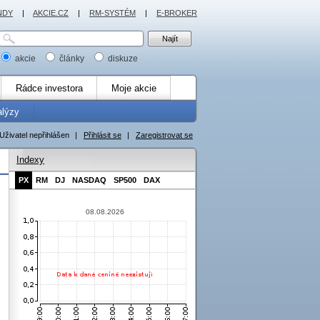
NDY
|
AKCIE.CZ
|
RM-SYSTÉM
|
E-BROKER
akcie
články
diskuze
Rádce investora
Moje akcie
alýzy
Uživatel nepřihlášen
|
Přihlásit se
|
Zaregistrovat se
Indexy
PX
RM
DJ
NASDAQ
SP500
DAX
08.08.2026