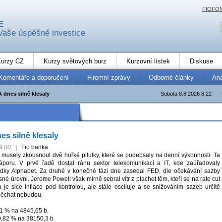
FIOFO
E
Vaše úspěšné investice
urzy CZ
Kurzy světových burz
Kurzovní lístek
Diskuse
Komentáře a doporučení
Firemní zprávy
Odborné články
An
 dnes silně klesaly
Sobota 8.8.2026 8:22
es silně klesaly
9:00
|
Fio banka
 musely zkousnout dvě hořké pilulky, které se podepsaly na denní výkonnosti. Ta
záporu. V prvé řadě dostal ránu sektor telekomunikací a IT, kde zaúřadovaly
edky Alphabet. Za druhé v konečné fázi dne zasedal FED, dle očekávání sazby
é úrovni. Jerome Powell však mírně sebral vítr z plachet těm, kteří se na rate cut
a je sice inflace pod kontrolou, ale stále osciluje a se snižováním sazeb určitě
spěchat nebudou.
1 % na 4845,65 b.
,82 % na 38150,3 b.