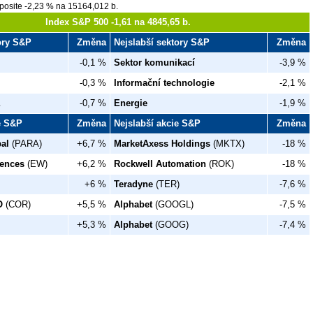
osite -2,23 % na 15164,012 b.
Index S&P 500 -1,61 na 4845,65 b.
tory S&P
Změna
Nejslabší sektory S&P
Změna
-0,1 %
Sektor komunikací
-3,9 %
-0,3 %
Informační technologie
-2,1 %
-0,7 %
Energie
-1,9 %
ie S&P
Změna
Nejslabší akcie S&P
Změna
al
(PARA)
+6,7 %
MarketAxess Holdings
(MKTX)
-18 %
iences
(EW)
+6,2 %
Rockwell Automation
(ROK)
-18 %
+6 %
Teradyne
(TER)
-7,6 %
O
(COR)
+5,5 %
Alphabet
(GOOGL)
-7,5 %
+5,3 %
Alphabet
(GOOG)
-7,4 %