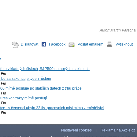
Autor: Martin Varecha
Diskutovat
Facebook
Poslat emailem
Vytisknout
y
řelo v kladných číslech, S&P500 na nových maximech
Fio
á burza zakončuje týden růstem
Fio
00 mírně posiluje po slabších datech z trhu práce
Fio
ures kontrakty mírně posilují
Fio
ce - v červenci ubylo 23 tis. pracovních míst mimo zemědělství
Fio
Nastavení cookies
|
Reklama na Akcie.cz