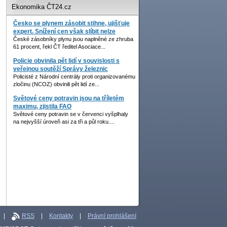
Ekonomika ČT24.cz
Česko se plynem zásobit stihne, ujišťuje
expert. Snížení cen však slíbit nelze
České zásobníky plynu jsou naplněné ze zhruba
61 procent, řekl ČT ředitel Asociace...
Policie obvinila pět lidí v souvislosti s
veřejnou soutěží Správy železnic
Policisté z Národní centrály proti organizovanému
zločinu (NCOZ) obvinili pět lidí ze...
Světové ceny potravin jsou na tříletém
maximu, zjistila FAO
Světové ceny potravin se v červenci vyšplhaly
na nejvyšší úroveň asi za tři a půl roku....
|
RSS
|
Kontakty
|
Právní prohlášení