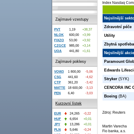
Index Nasdaq Comp
Nejsilnější sek
Zajímavé vzestupy
Zdravotní péče
PVT
1,19
+38,37
NLOK
600,00
+3,99
Utility
FIXZO
53,00
+3,92
Zbytná spotřeba
CZGCE
985,00
+3,14
UQA
441,80
+1,61
Nejsilnější akc
Zajímavé poklesy
Paramount Glob
Edwards Lifesc
VOW3
1 800,00
-5,06
CSG
441,60
-4,62
Stryker
(SYK)
CTP
361,20
-3,42
CENCORA INC 
MATTE
18 600,00
-3,13
PEN
6,40
-3,03
Boeing
(BA)
Kurzovní lístek
Zdroj: Reuters
EUR
24,265
-0,22
HUF
6,654
+0,01
JPY
13,286
+0,01
Martin Varecha
PLN
5,646
-0,24
Fio banka, a.s.