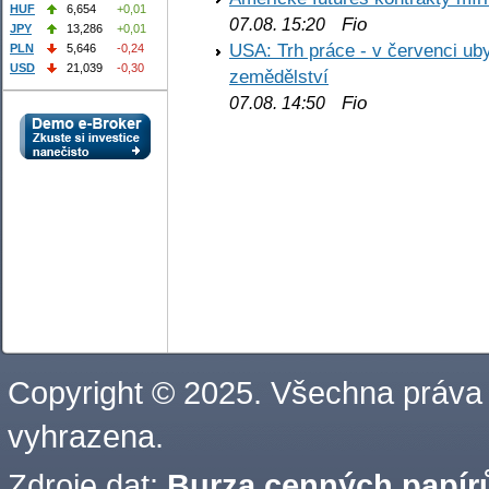
HUF
6,654
+0,01
Fio
07.08. 15:20
JPY
13,286
+0,01
USA: Trh práce - v červenci ub
PLN
5,646
-0,24
USD
21,039
-0,30
zemědělství
Fio
07.08. 14:50
Copyright © 2025. Všechna práva
vyhrazena.
Zdroje dat:
Burza cenných papírů