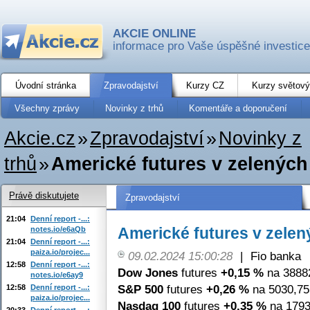
AKCIE ONLINE
informace pro Vaše úspěšné investice
Úvodní stránka
Zpravodajství
Kurzy CZ
Kurzy světový
Všechny zprávy
Novinky z trhů
Komentáře a doporučení
Akcie.cz
»
Zpravodajství
»
Novinky z
trhů
»
Americké futures v zelenýc
Právě diskutujete
Zpravodajství
21:04
Denní report -...:
Americké futures v zele
notes.io/e6aQb
21:04
Denní report -...:
paiza.io/projec...
09.02.2024 15:00:28
|
Fio banka
12:58
Denní report -...:
Dow Jones
futures
+0,15 %
na 38882
notes.io/e6ay9
S&P 500
futures
+0,26 %
na 5030,75
12:58
Denní report -...:
paiza.io/projec...
Nasdaq 100
futures
+0,35 %
na 1793
20:33
Denní report -...: