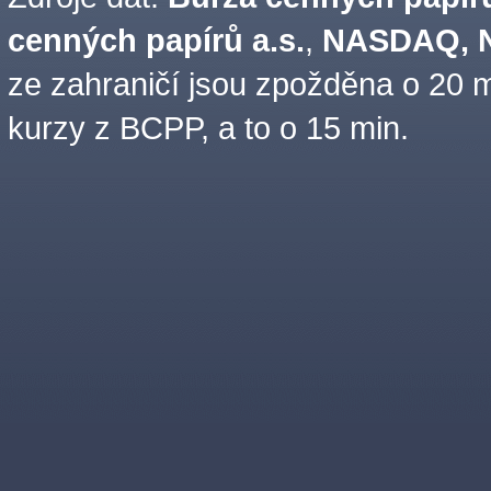
cenných papírů a.s.
,
NASDAQ, N
ze zahraničí jsou zpožděna o 20 m
kurzy z BCPP, a to o 15 min.