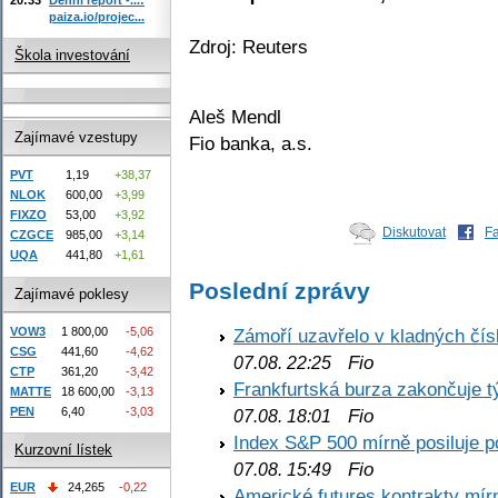
paiza.io/projec...
Zdroj: Reuters
Škola investování
Aleš Mendl
Zajímavé vzestupy
Fio banka, a.s.
PVT
1,19
+38,37
NLOK
600,00
+3,99
FIXZO
53,00
+3,92
Diskutovat
F
CZGCE
985,00
+3,14
UQA
441,80
+1,61
Poslední zprávy
Zajímavé poklesy
VOW3
1 800,00
-5,06
Zámoří uzavřelo v kladných č
CSG
441,60
-4,62
Fio
07.08. 22:25
CTP
361,20
-3,42
Frankfurtská burza zakončuje 
MATTE
18 600,00
-3,13
PEN
6,40
-3,03
Fio
07.08. 18:01
Index S&P 500 mírně posiluje p
Kurzovní lístek
Fio
07.08. 15:49
EUR
24,265
-0,22
Americké futures kontrakty mírn