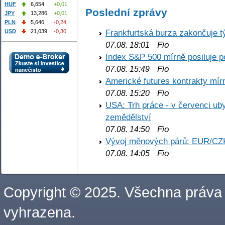
HUF
6,654
+0,01
Poslední zprávy
JPY
13,286
+0,01
PLN
5,646
-0,24
Frankfurtská burza zakončuje 
USD
21,039
-0,30
Fio
07.08. 18:01
Index S&P 500 mírně posiluje p
Fio
07.08. 15:49
Americké futures kontrakty mírn
Fio
07.08. 15:20
USA: Trh práce - v červenci ub
zemědělství
Fio
07.08. 14:50
Vývoj měnových párů: EUR/CZ
Fio
07.08. 14:05
Copyright © 2025. Všechna práva
vyhrazena.