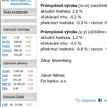
paiza.io/projec...
Průmyslová výroba
(m-m) (sezónně 
aktuální hodnota: 2,6 %
Škola investování
očekávání trhu: -0,2 %
předchozí hodnota: -0,3 % / revize: 
Zajímavé vzestupy
Průmyslová výroba
(y-y) (očištěno 
aktuální hodnota: 1,2 %
PVT
1,19
+38,37
NLOK
600,00
+3,99
očekávání trhu: -4,0 %
FIXZO
53,00
+3,92
předchozí hodnota: -6,8 % / revize: 
CZGCE
985,00
+3,14
UQA
441,80
+1,61
Zdroj: Bloomberg
Zajímavé poklesy
VOW3
1 800,00
-5,06
Jakub Němec
CSG
441,60
-4,62
CTP
361,20
-3,42
Fio banka, a.s.
MATTE
18 600,00
-3,13
PEN
6,40
-3,03
Kurzovní lístek
Diskutovat
F
EUR
24,265
-0,22