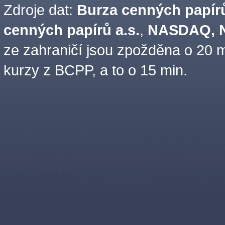
Zdroje dat:
Burza cenných papírů
cenných papírů a.s.
,
NASDAQ, N
ze zahraničí jsou zpožděna o 20 m
kurzy z BCPP, a to o 15 min.