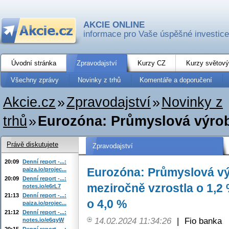
AKCIE ONLINE
informace pro Vaše úspěšné investice
Úvodní stránka
Zpravodajství
Kurzy CZ
Kurzy světový
Všechny zprávy
Novinky z trhů
Komentáře a doporučení
Akcie.cz
»
Zpravodajství
»
Novinky z
trhů
»
Eurozóna: Průmyslová výroba
Právě diskutujete
Zpravodajství
20:09
Denní report -...:
Eurozóna: Průmyslová vý
paiza.io/projec...
20:09
Denní report -...:
meziročně vzrostla o 1,2
notes.io/e6rL7
21:13
Denní report -...:
o 4,0 %
paiza.io/projec...
21:12
Denní report -...:
14.02.2024 11:34:26
|
Fio banka
notes.io/e6qyW
20:15
Denní report -...: