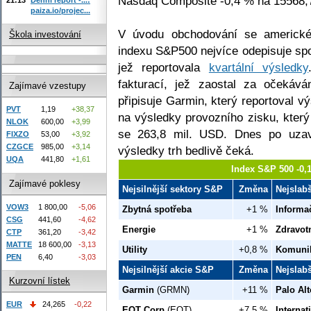
Nasdaq Composite -0,4 % na 15568,7
paiza.io/projec...
V úvodu obchodování se americké
Škola investování
indexu S&P500 nejvíce odepisuje spo
jež reportovala
kvartální výsledky
fakturací, jež zaostal za očekává
Zajímavé vzestupy
připisuje Garmin, který reportoval v
PVT
1,19
+38,37
na výsledky provozního zisku, který
NLOK
600,00
+3,99
se 263,8 mil. USD. Dnes po uzavře
FIXZO
53,00
+3,92
CZGCE
985,00
+3,14
výsledky trh bedlivě čeká.
UQA
441,80
+1,61
Index S&P 500 -0,
Zajímavé poklesy
Nejsilnější sektory S&P
Změna
Nejslab
VOW3
1 800,00
-5,06
Zbytná spotřeba
+1 %
Informa
CSG
441,60
-4,62
Energie
+1 %
Zdravot
CTP
361,20
-3,42
MATTE
18 600,00
-3,13
Utility
+0,8 %
Komunik
PEN
6,40
-3,03
Nejsilnější akcie S&P
Změna
Nejslab
Kurzovní lístek
Garmin
(GRMN)
+11 %
Palo Al
EUR
24,265
-0,22
EQT Corp
(EQT)
+7,5 %
Internat