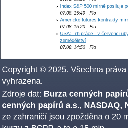
Index S&P 500 mírně posiluje p
Fio
07.08. 15:49
Americké futures kontrakty mírn
Fio
07.08. 15:20
USA: Trh práce - v červenci ub
zemědělství
Fio
07.08. 14:50
Copyright © 2025. Všechna práva
vyhrazena.
Zdroje dat:
Burza cenných papírů
cenných papírů a.s.
,
NASDAQ, N
ze zahraničí jsou zpožděna o 20 m