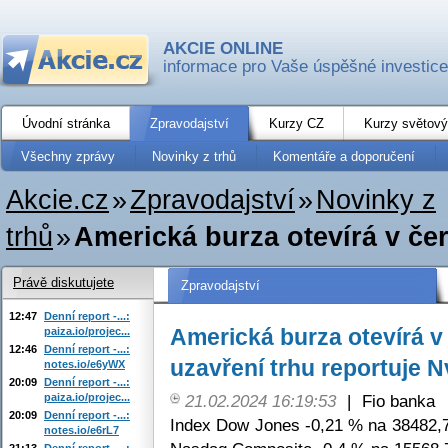
AKCIE ONLINE
informace pro Vaše úspěšné investice
Úvodní stránka
Zpravodajství
Kurzy CZ
Kurzy světový
Všechny zprávy
Novinky z trhů
Komentáře a doporučení
Akcie.cz
»
Zpravodajství
»
Novinky z
trhů
»
Americká burza otevírá v če
Právě diskutujete
Zpravodajství
12:47
Denní report -...:
Americká burza otevírá 
paiza.io/projec...
12:46
Denní report -...:
uzavření trhu reportuje N
notes.io/e6yWX
20:09
Denní report -...:
paiza.io/projec...
21.02.2024 16:19:53
|
Fio banka
20:09
Denní report -...:
Index Dow Jones -0,21 % na 38482,7
notes.io/e6rL7
21:13
Denní report -...: