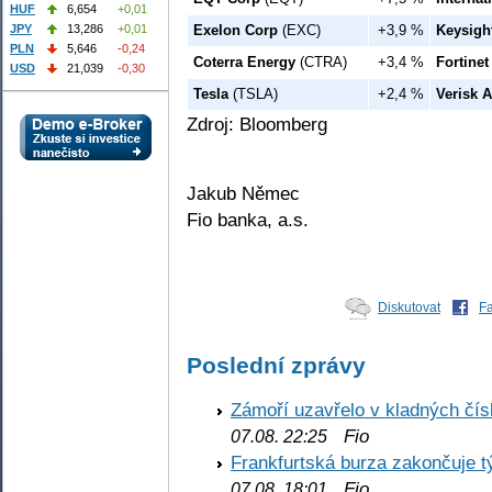
HUF
6,654
+0,01
Exelon Corp
(EXC)
+3,9 %
Keysigh
JPY
13,286
+0,01
PLN
5,646
-0,24
Coterra Energy
(CTRA)
+3,4 %
Fortinet
USD
21,039
-0,30
Tesla
(TSLA)
+2,4 %
Verisk A
Zdroj: Bloomberg
Jakub Němec
Fio banka, a.s.
Diskutovat
F
Poslední zprávy
Zámoří uzavřelo v kladných č
Fio
07.08. 22:25
Frankfurtská burza zakončuje 
Fio
07.08. 18:01