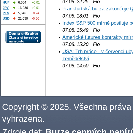
Fio
07.08. 22:25
HUF
6,654
+0,01
Frankfurtská burza zakončuje 
JPY
13,286
+0,01
PLN
5,646
-0,24
Fio
07.08. 18:01
USD
21,039
-0,30
Index S&P 500 mírně posiluje p
Fio
07.08. 15:49
Americké futures kontrakty mírn
Fio
07.08. 15:20
USA: Trh práce - v červenci ub
zemědělství
Fio
07.08. 14:50
Copyright © 2025. Všechna práva
vyhrazena.
Zdroje dat:
Burza cenných papírů