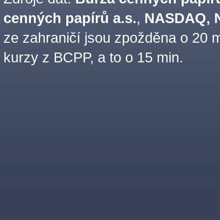
cenných papírů a.s.
,
NASDAQ, N
ze zahraničí jsou zpožděna o 20 m
kurzy z BCPP, a to o 15 min.