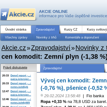
AKCIE ONLINE
informace pro Vaše úspěšné investice
Úvodní stránka
Zpravodajství
Kurzy CZ
Kurzy světový
Všechny zprávy
Novinky z trhů
Komentáře a doporučení
Akcie.cz
»
Zpravodajství
»
Novinky z 
cen komodit: Zemní plyn (-1,38 %),
Právě diskutujete
Zpravodajství
20:33
Denní report -...:
Vývoj cen komodit: Zemní 
paiza.io/projec...
20:33
Denní report -...:
(-0,76 %), pšenice (-0,52 
notes.io/e6iyb
12:47
Denní report -...:
paiza.io/projec...
29.02.2024 13:58:48
|
Fio banka
12:46
Denní report -...:
Ropa +0,33 %
na 78,8 USD za barel.
notes.io/e6yWX
20:09
Denní report -...: