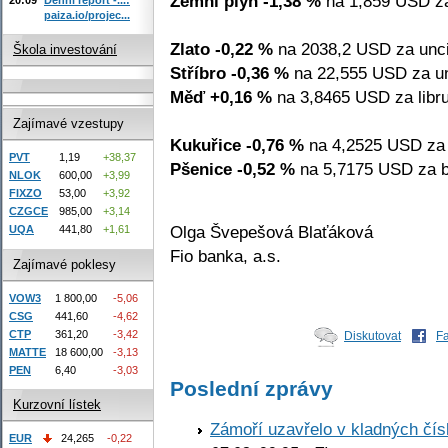
Zemní plyn -1,38 %
na 1,859 USD z
paiza.io/projec...
Zlato -0,22 %
na 2038,2 USD za unci
Škola investování
Stříbro -0,36 %
na 22,555 USD za un
Měď +0,16 %
na 3,8465 USD za libru
Zajímavé vzestupy
Kukuřice -0,76 %
na 4,2525 USD za 
PVT
1,19
+38,37
Pšenice -0,52 %
na 5,7175 USD za b
NLOK
600,00
+3,99
FIXZO
53,00
+3,92
CZGCE
985,00
+3,14
Olga Švepešová Blaťáková
UQA
441,80
+1,61
Fio banka, a.s.
Zajímavé poklesy
VOW3
1 800,00
-5,06
CSG
441,60
-4,62
CTP
361,20
-3,42
Diskutovat
F
MATTE
18 600,00
-3,13
PEN
6,40
-3,03
Poslední zprávy
Kurzovní lístek
Zámoří uzavřelo v kladných č
EUR
24,265
-0,22