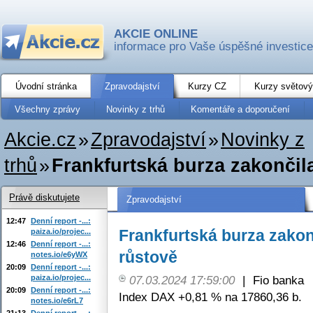
AKCIE ONLINE
informace pro Vaše úspěšné investice
Úvodní stránka
Zpravodajství
Kurzy CZ
Kurzy světový
Všechny zprávy
Novinky z trhů
Komentáře a doporučení
Akcie.cz
»
Zpravodajství
»
Novinky z
trhů
»
Frankfurtská burza zakončil
Právě diskutujete
Zpravodajství
12:47
Denní report -...:
Frankfurtská burza zako
paiza.io/projec...
12:46
Denní report -...:
růstově
notes.io/e6yWX
20:09
Denní report -...:
paiza.io/projec...
07.03.2024 17:59:00
|
Fio banka
20:09
Denní report -...:
Index DAX +0,81 % na 17860,36 b.
notes.io/e6rL7
21:13
Denní report -...: