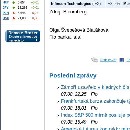
HUF
6,654
+0,01
Infineon Technologies
(IFX)
+2,9 %
Mer
JPY
13,286
+0,01
Zdroj: Bloomberg
PLN
5,646
-0,24
USD
21,039
-0,30
Olga Švepešová Blaťáková
Fio banka, a.s.
Diskutovat
F
Poslední zprávy
Zámoří uzavřelo v kladných č
Fio
07.08. 22:25
Frankfurtská burza zakončuje 
Fio
07.08. 18:01
Index S&P 500 mírně posiluje p
Fio
07.08. 15:49
Americké futures kontrakty mírn