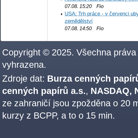
Fio
07.08. 15:20
USA: Trh práce - v červenci ub
zemědělství
Fio
07.08. 14:50
Copyright © 2025. Všechna práva
vyhrazena.
Zdroje dat:
Burza cenných papírů
cenných papírů a.s.
,
NASDAQ, N
ze zahraničí jsou zpožděna o 20 m
kurzy z BCPP, a to o 15 min.