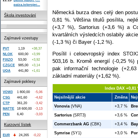
paiza.io/projec...
Německá burza dnes celý den postup
Škola investování
0,81 %. Většina titulů posílila, ne
(+3,7 %), Sartorius (+3,6 %) a 
kvartálních výsledcích oslabily akci
Zajímavé vzestupy
(-1,3 %) či Bayer (-1,2 %).
PVT
1,19
+38,37
Posílil i celoevropský index STOX
NLOK
600,00
+3,99
FIXZO
53,00
+3,92
503,16 b. Kromě energií (-0,25 %) 
CZGCE
985,00
+3,14
pak informační technologie (+2,6
UQA
441,80
+1,61
základní materiály (+1,62 %).
Zajímavé poklesy
Index DAX +0,81 
VOW3
1 800,00
-5,06
Nejsilnější akcie
Změna
Nej
CSG
441,60
-4,62
CTP
361,20
-3,42
Vonovia
(VNA)
+3,7 %
Bre
MATTE
18 600,00
-3,13
PEN
6,40
-3,03
Sartorius
(SRT3)
+3,6 %
Con
Commerzbank AG
(CBK)
+3,4 %
Bay
Kurzovní lístek
Symrise
(SY1)
+3,0 %
Por
EUR
24,265
-0,22