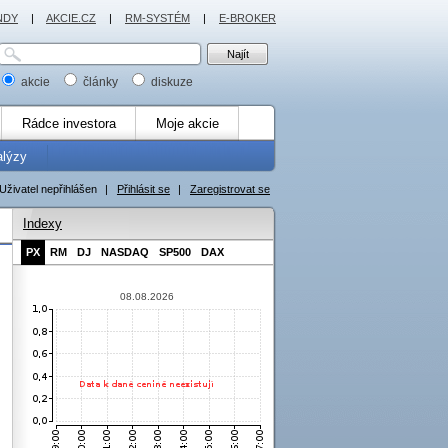
NDY
|
AKCIE.CZ
|
RM-SYSTÉM
|
E-BROKER
akcie
články
diskuze
Rádce investora
Moje akcie
alýzy
Uživatel nepřihlášen
|
Přihlásit se
|
Zaregistrovat se
Indexy
PX
RM
DJ
NASDAQ
SP500
DAX
08.08.2026