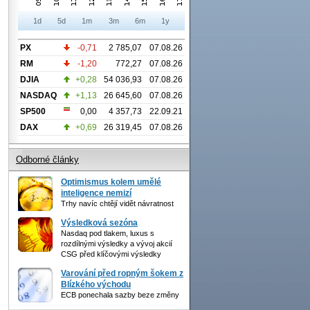
1d
5d
1m
3m
6m
1y
PX
-0,71
2 785,07
07.08.26
RM
-1,20
772,27
07.08.26
DJIA
+0,28
54 036,93
07.08.26
NASDAQ
+1,13
26 645,60
07.08.26
SP500
0,00
4 357,73
22.09.21
DAX
+0,69
26 319,45
07.08.26
Odborné články
Optimismus kolem umělé
inteligence nemizí
Trhy navíc chtějí vidět návratnost
Výsledková sezóna
Nasdaq pod tlakem, luxus s
rozdílnými výsledky a vývoj akcií
CSG před klíčovými výsledky
Varování před ropným šokem z
Blízkého východu
ECB ponechala sazby beze změny