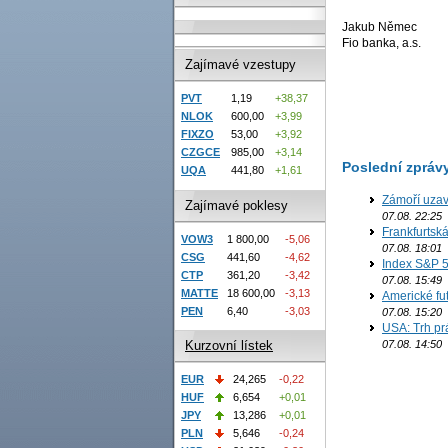
Jakub Němec
Fio banka, a.s.
Zajímavé vzestupy
PVT
1,19
+38,37
NLOK
600,00
+3,99
FIXZO
53,00
+3,92
CZGCE
985,00
+3,14
Poslední zpráv
UQA
441,80
+1,61
Zámoří uzav
Zajímavé poklesy
07.08. 22:25
Frankfurtsk
VOW3
1 800,00
-5,06
07.08. 18:01
CSG
441,60
-4,62
Index S&P 5
CTP
361,20
-3,42
07.08. 15:49
MATTE
18 600,00
-3,13
Americké fut
PEN
6,40
-3,03
07.08. 15:20
USA: Trh prá
07.08. 14:50
Kurzovní lístek
EUR
24,265
-0,22
HUF
6,654
+0,01
JPY
13,286
+0,01
PLN
5,646
-0,24