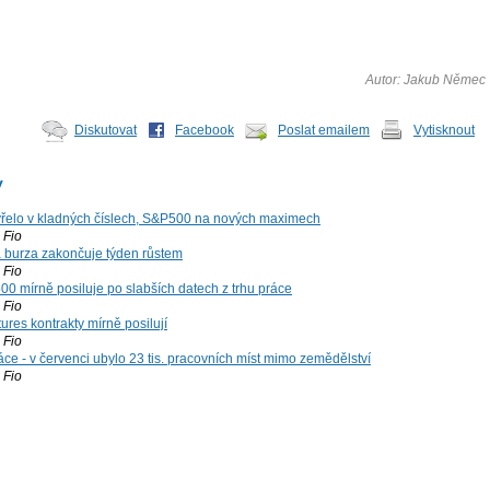
Autor: Jakub Němec
Diskutovat
Facebook
Poslat emailem
Vytisknout
y
řelo v kladných číslech, S&P500 na nových maximech
Fio
á burza zakončuje týden růstem
Fio
00 mírně posiluje po slabších datech z trhu práce
Fio
ures kontrakty mírně posilují
Fio
ce - v červenci ubylo 23 tis. pracovních míst mimo zemědělství
Fio