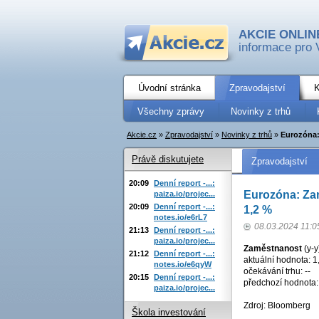
AKCIE ONLIN
informace pro 
Úvodní stránka
Zpravodajství
K
Všechny zprávy
Novinky z trhů
Akcie.cz
»
Zpravodajství
»
Novinky z trhů
»
Eurozóna:
Právě diskutujete
Zpravodajství
20:09
Denní report -...:
Eurozóna: Zam
paiza.io/projec...
20:09
Denní report -...:
1,2 %
notes.io/e6rL7
08.03.2024 11:0
21:13
Denní report -...:
paiza.io/projec...
Zaměstnanost
(y-y
21:12
Denní report -...:
aktuální hodnota: 1
notes.io/e6qyW
očekávání trhu: --
20:15
Denní report -...:
předchozí hodnota:
paiza.io/projec...
Zdroj: Bloomberg
Škola investování