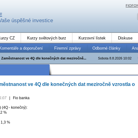
FIOFO
E
Vaše úspěšné investice
urzy CZ
Kurzy světových burz
Kurzovní lístek
Diskuse
Komentáře a doporučení
Firemní zprávy
Odborné články
An
 Zaměstnanost ve 4Q dle konečných dat meziročně...
Sobota 8.8.2026 10:02
ěstnanost ve 4Q dle konečných dat meziročně vzrostla o
5:07
|
Fio banka
) (4Q - konečný):
,2 %
 1,3 %