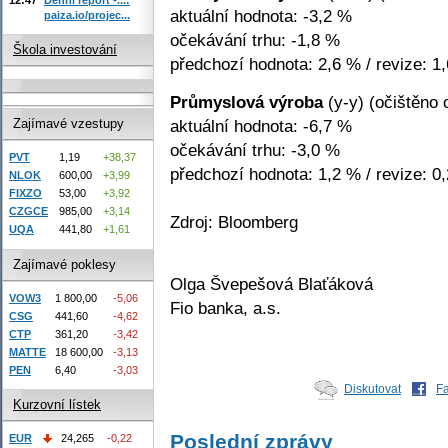
aktuální hodnota: -3,2 %
paiza.io/projec...
očekávání trhu: -1,8 %
Škola investování
předchozí hodnota: 2,6 % / revize: 1
Průmyslová výroba
(y-y) (očištěno 
aktuální hodnota: -6,7 %
Zajímavé vzestupy
očekávání trhu: -3,0 %
PVT
1,19
+38,37
předchozí hodnota: 1,2 % / revize: 0
NLOK
600,00
+3,99
FIXZO
53,00
+3,92
CZGCE
985,00
+3,14
Zdroj: Bloomberg
UQA
441,80
+1,61
Zajímavé poklesy
Olga Švepešová Blaťáková
VOW3
1 800,00
-5,06
Fio banka, a.s.
CSG
441,60
-4,62
CTP
361,20
-3,42
MATTE
18 600,00
-3,13
PEN
6,40
-3,03
Diskutovat
F
Kurzovní lístek
Poslední zprávy
EUR
24,265
-0,22