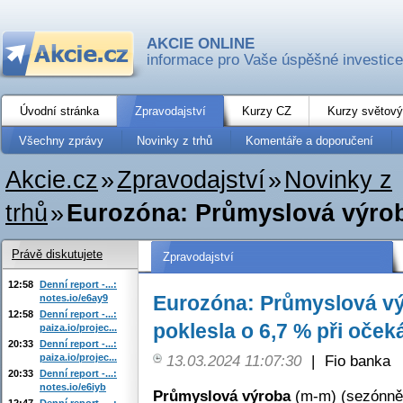
AKCIE ONLINE
informace pro Vaše úspěšné investice
Úvodní stránka
Zpravodajství
Kurzy CZ
Kurzy světový
Všechny zprávy
Novinky z trhů
Komentáře a doporučení
Akcie.cz
»
Zpravodajství
»
Novinky z
trhů
»
Eurozóna: Průmyslová výroba
Právě diskutujete
Zpravodajství
12:58
Denní report -...:
Eurozóna: Průmyslová vý
notes.io/e6ay9
12:58
Denní report -...:
poklesla o 6,7 % při oček
paiza.io/projec...
20:33
Denní report -...:
paiza.io/projec...
13.03.2024 11:07:30
|
Fio banka
20:33
Denní report -...:
notes.io/e6iyb
Průmyslová výroba
(m-m) (sezónně 
12:47
Denní report -...: