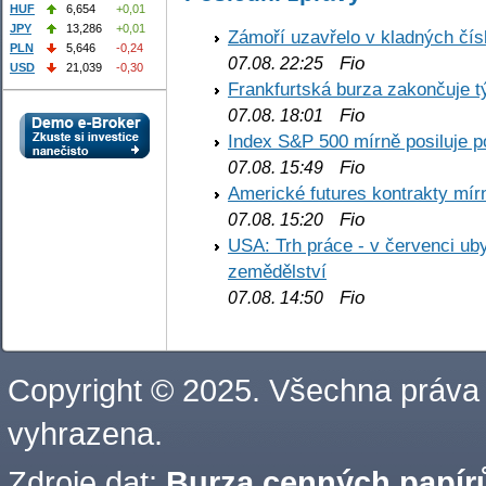
HUF
6,654
+0,01
JPY
13,286
+0,01
Zámoří uzavřelo v kladných č
PLN
5,646
-0,24
Fio
07.08. 22:25
USD
21,039
-0,30
Frankfurtská burza zakončuje 
Fio
07.08. 18:01
Index S&P 500 mírně posiluje p
Fio
07.08. 15:49
Americké futures kontrakty mírn
Fio
07.08. 15:20
USA: Trh práce - v červenci ub
zemědělství
Fio
07.08. 14:50
Copyright © 2025. Všechna práva
vyhrazena.
Zdroje dat:
Burza cenných papírů