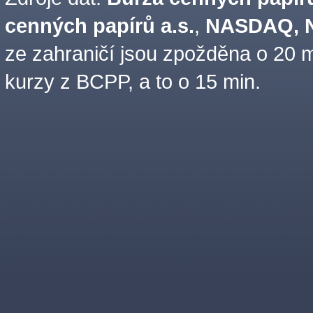
cenných papírů a.s.
,
NASDAQ, N
ze zahraničí jsou zpožděna o 20 m
kurzy z BCPP, a to o 15 min.