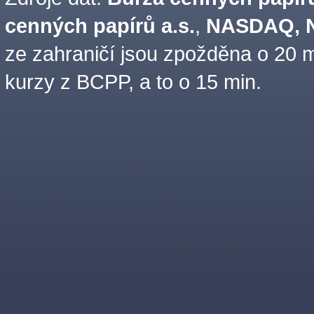
cenných papírů a.s.
,
NASDAQ, N
ze zahraničí jsou zpožděna o 20 m
kurzy z BCPP, a to o 15 min.