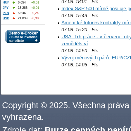
Fio
07.08. 18:01
HUF
6,654
+0,01
Index S&P 500 mírně posiluje p
JPY
13,286
+0,01
PLN
5,646
-0,24
Fio
07.08. 15:49
USD
21,039
-0,30
Americké futures kontrakty mírn
Fio
07.08. 15:20
USA: Trh práce - v červenci ub
zemědělství
Fio
07.08. 14:50
Vývoj měnových párů: EUR/CZ
Fio
07.08. 14:05
Copyright © 2025. Všechna práva
vyhrazena.
Zdroje dat:
Burza cenných papírů