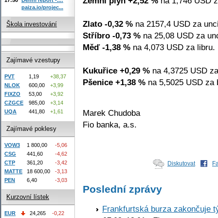
Zemní plyn +2,52 %
na 1,746 USD z
paiza.io/projec...
Zlato -0,32 %
na 2157,4 USD za unci
Škola investování
Stříbro -0,73 %
na 25,08 USD za unc
Měď -1,38 %
na 4,073 USD za libru.
Zajímavé vzestupy
Kukuřice +0,29 %
na 4,3725 USD za
PVT
1,19
+38,37
Pšenice +1,38 %
na 5,5025 USD za b
NLOK
600,00
+3,99
FIXZO
53,00
+3,92
CZGCE
985,00
+3,14
Marek Chudoba
UQA
441,80
+1,61
Fio banka, a.s.
Zajímavé poklesy
VOW3
1 800,00
-5,06
CSG
441,60
-4,62
CTP
361,20
-3,42
Diskutovat
F
MATTE
18 600,00
-3,13
PEN
6,40
-3,03
Poslední zprávy
Kurzovní lístek
Frankfurtská burza zakončuje 
EUR
24,265
-0,22