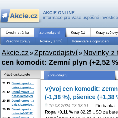
AKCIE ONLINE
informace pro Vaše úspěšné investice
Úvodní stránka
Zpravodajství
Kurzy CZ
Kurzy světový
Všechny zprávy
Novinky z trhů
Komentáře a doporučení
Akcie.cz
»
Zpravodajství
»
Novinky z 
cen komodit: Zemní plyn (+2,52 %)
Právě diskutujete
Zpravodajství
21:13
Denní report -...:
Vývoj cen komodit: Zemní
paiza.io/projec...
21:12
Denní report -...:
(-1,38 %), pšenice (+1,38 
notes.io/e6qyW
20:15
Denní report -...:
paiza.io/projec...
19.03.2024 13:33:31
|
Fio banka
20:15
Denní report -...:
Ropa +0,11 %
na 82,25 USD za barel
notes.io/e5TUT
17:50
Denní report -...: