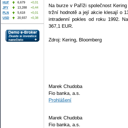
HUF
6,679
+0,01
Na burze v Paříži společnost Kerin
JPY
13,288
+0,44
tržní hodnotě a její akcie klesají o
PLN
5,618
+0,01
USD
20,937
+0,38
intradenní pokles od roku 1992. N
367,1 EUR.
Zdroj: Kering, Bloomberg
Marek Chudoba
Fio banka, a.s.
Prohlášení
Marek Chudoba
Fio banka, a.s.