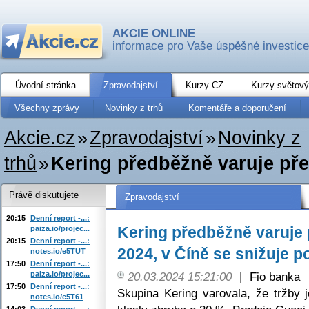
AKCIE ONLINE
informace pro Vaše úspěšné investice
Úvodní stránka
Zpravodajství
Kurzy CZ
Kurzy světový
Všechny zprávy
Novinky z trhů
Komentáře a doporučení
Akcie.cz
»
Zpravodajství
»
Novinky z
trhů
»
Kering předběžně varuje před
Právě diskutujete
Zpravodajství
20:15
Denní report -...:
Kering předběžně varuje 
paiza.io/projec...
20:15
Denní report -...:
2024, v Číně se snižuje 
notes.io/e5TUT
17:50
Denní report -...:
paiza.io/projec...
20.03.2024 15:21:00
|
Fio banka
17:50
Denní report -...:
Skupina Kering varovala, že tržby j
notes.io/e5T61
14:03
Denní report -...: