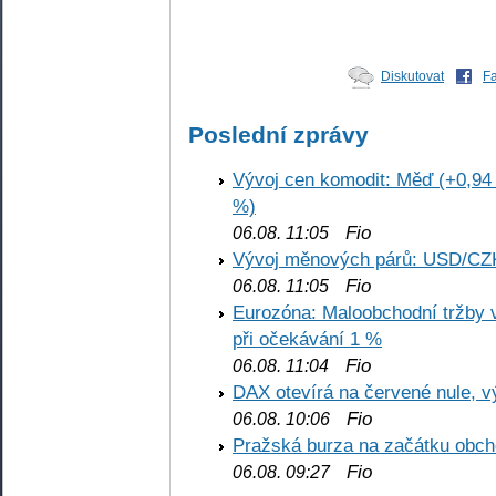
Diskutovat
F
Poslední zprávy
Vývoj cen komodit: Měď (+0,94 
%)
Fio
06.08. 11:05
Vývoj měnových párů: USD/CZ
Fio
06.08. 11:05
Eurozóna: Maloobchodní tržby 
při očekávání 1 %
Fio
06.08. 11:04
DAX otevírá na červené nule, v
Fio
06.08. 10:06
Pražská burza na začátku obch
Fio
06.08. 09:27