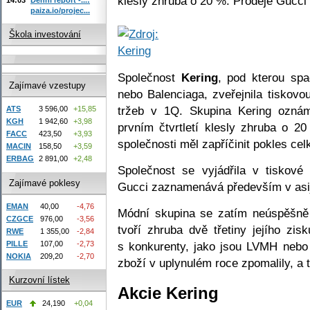
klesly zhruba o 20 %. Prodeje Gucci t
paiza.io/projec...
Škola investování
Společnost
Kering
, pod kterou spa
Zajímavé vzestupy
nebo Balenciaga, zveřejnila tiskov
tržeb v 1Q. Skupina Kering oznám
ATS
3 596,00
+15,85
KGH
1 942,60
+3,98
prvním čtvrtletí klesly zhruba o 2
FACC
423,50
+3,93
společnosti měl zapříčinit pokles ce
MACIN
158,50
+3,59
ERBAG
2 891,00
+2,48
Společnost se vyjádřila v tiskové
Zajímavé poklesy
Gucci zaznamenává především v asij
EMAN
40,00
-4,76
Módní skupina se zatím neúspěšně s
CZGCE
976,00
-3,56
tvoří zhruba dvě třetiny jejího zis
RWE
1 355,00
-2,84
PILLE
107,00
-2,73
s konkurenty, jako jsou LVMH nebo
NOKIA
209,20
-2,70
zboží v uplynulém roce zpomalily, a 
Kurzovní lístek
Akcie Kering
EUR
24,190
+0,04