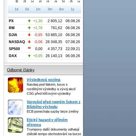
1d
5d
1m
3m
6m
1y
PX
+1,30
2 805,12
06.08.26
RM
+2,78
781,62
06.08.26
DJIA
-0,85
53 885,10
06.08.26
NASDAQ
-0,06
26 348,35
07.08.26
SP500
0,00
4 357,73
22.09.21
DAX
+0,05
26 140,13
06.08.26
Odborné články
Výsledková sezóna
Nasdaq pod tlakem, luxus s
rozdílnými výsledky a vývoj akcií
CSG před klíčovými výsledky
Varování před ropným šokem z
Blízkého východu
ECB ponechala sazby beze změny
Etický hazard v přímém
přenosu
Trumpovy další dokumenty odhalují
zběsilé tempo obchodování na burze