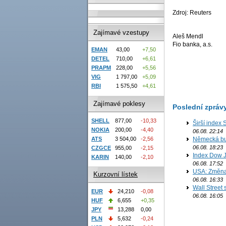
Zdroj: Reuters
Zajímavé vzestupy
Aleš Mendl
Fio banka, a.s.
EMAN
43,00
+7,50
DETEL
710,00
+6,61
PRAPM
228,00
+5,56
VIG
1 797,00
+5,09
RBI
1 575,50
+4,61
Zajímavé poklesy
Poslední zpráv
SHELL
877,00
-10,33
Širší index 
NOKIA
200,00
-4,40
06.08. 22:14
ATS
3 504,00
-2,56
Německá bur
06.08. 18:23
CZGCE
955,00
-2,15
Index Dow J
KARIN
140,00
-2,10
06.08. 17:52
USA: Změna 
Kurzovní lístek
06.08. 16:33
Wall Street
EUR
24,210
-0,08
06.08. 16:05
HUF
6,655
+0,35
JPY
13,288
0,00
PLN
5,632
-0,24