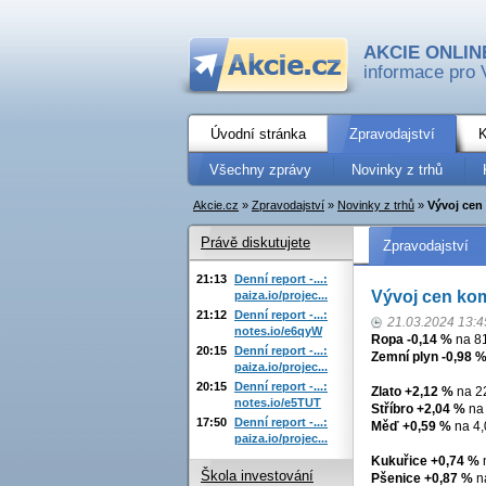
AKCIE ONLIN
informace pro 
Úvodní stránka
Zpravodajství
K
Všechny zprávy
Novinky z trhů
Akcie.cz
»
Zpravodajství
»
Novinky z trhů
»
Vývoj cen 
Právě diskutujete
Zpravodajství
21:13
Denní report -...:
Vývoj cen komo
paiza.io/projec...
21:12
Denní report -...:
21.03.2024 13:4
notes.io/e6qyW
Ropa -0,14 %
na 81
20:15
Denní report -...:
Zemní plyn -0,98 
paiza.io/projec...
20:15
Denní report -...:
Zlato +2,12 %
na 22
notes.io/e5TUT
Stříbro +2,04 %
na 
17:50
Denní report -...:
Měď +0,59 %
na 4,
paiza.io/projec...
Kukuřice +0,74 %
n
Škola investování
Pšenice +0,87 %
na