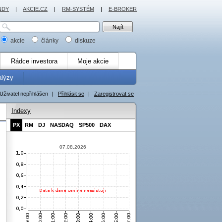
NDY
|
AKCIE.CZ
|
RM-SYSTÉM
|
E-BROKER
akcie
články
diskuze
Rádce investora
Moje akcie
alýzy
Uživatel nepřihlášen
|
Přihlásit se
|
Zaregistrovat se
Indexy
PX
RM
DJ
NASDAQ
SP500
DAX
07.08.2026