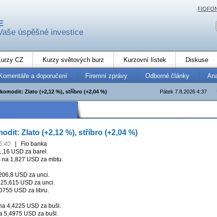
FIOFO
E
Vaše úspěšné investice
urzy CZ
Kurzy světových burz
Kurzovní lístek
Diskuse
Komentáře a doporučení
Firemní zprávy
Odborné články
An
komodit: Zlato (+2,12 %), stříbro (+2,04 %)
Pátek 7.8.2026 4:37
dit: Zlato (+2,12 %), stříbro (+2,04 %)
5:40
|
Fio banka
,16 USD za barel.
%
na 1,827 USD za mbtu.
06,8 USD za unci.
25,615 USD za unci.
0755 USD za libru.
a 4,4225 USD za bušl.
 5,4975 USD za bušl.