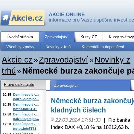
AKCIE ONLINE
informace pro Vaše úspěšné investice
Úvodní stránka
Zpravodajství
Kurzy CZ
Kurzy světový
Všechny zprávy
Novinky z trhů
Komentáře a doporučení
Akcie.cz
»
Zpravodajství
»
Novinky z
trhů
»
Německé burza zakončuje pát
Právě diskutujete
Zpravodajství
20:15
Denní report -...:
Německé burza zakončuje
paiza.io/projec...
20:15
Denní report -...:
kladných číslech
notes.io/e5TUT
17:50
Denní report -...:
paiza.io/projec...
22.03.2024 17:51:33
|
Fio banka
17:50
Denní report -...:
Index DAX +0,18 % na 18212,63 b.
notes.io/e5T61
14:03
Denní report -...: