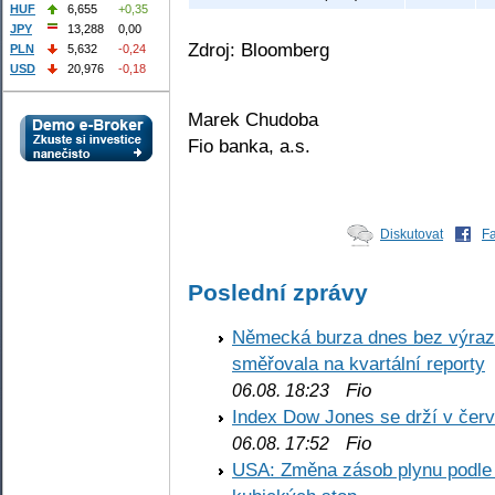
HUF
6,655
+0,35
JPY
13,288
0,00
Zdroj: Bloomberg
PLN
5,632
-0,24
USD
20,976
-0,18
Marek Chudoba
Fio banka, a.s.
Diskutovat
F
Poslední zprávy
Německá burza dnes bez výrazn
směřovala na kvartální reporty
Fio
06.08. 18:23
Index Dow Jones se drží v čer
Fio
06.08. 17:52
USA: Změna zásob plynu podle E