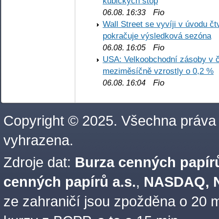
kubických stop
Fio
06.08. 16:33
Wall Street se vyvíji v úvodu 
pokračuje výsledková sezóna
Fio
06.08. 16:05
USA: Velkoobchodní zásoby v č
meziměsíčně vzrostly o 0,2 %
Fio
06.08. 16:04
Copyright © 2025. Všechna práva
vyhrazena.
Zdroje dat:
Burza cenných papírů
cenných papírů a.s.
,
NASDAQ, N
ze zahraničí jsou zpožděna o 20 m