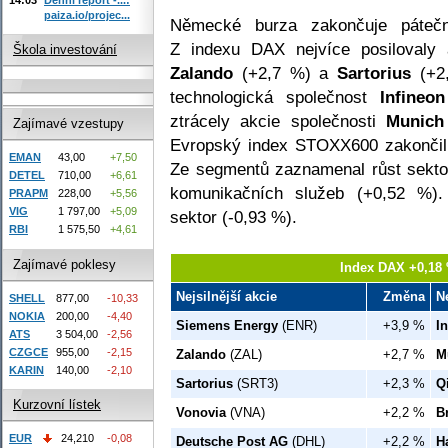
paiza.io/projec...
Německé burza zakončuje pátečn
Z indexu DAX nejvíce posilovaly
Škola investování
Zalando
(+2,7 %) a
Sartorius
(+2,
technologická společnost
Infineo
ztrácely akcie společnosti
Munich
Zajímavé vzestupy
Evropský index STOXX600 zakončil 
EMAN
43,00
+7,50
Ze segmentů zaznamenal růst sektor 
DETEL
710,00
+6,61
komunikačních služeb (+0,52 %). 
PRAPM
228,00
+5,56
VIG
1 797,00
+5,09
sektor (-0,93 %).
RBI
1 575,50
+4,61
Zajímavé poklesy
Index DAX +0,18 
Nejsilnější akcie
Změna
N
SHELL
877,00
-10,33
NOKIA
200,00
-4,40
Siemens Energy
(ENR)
+3,9 %
I
ATS
3 504,00
-2,56
CZGCE
955,00
-2,15
Zalando
(ZAL)
+2,7 %
M
KARIN
140,00
-2,10
Sartorius
(SRT3)
+2,3 %
Q
Kurzovní lístek
Vonovia
(VNA)
+2,2 %
B
EUR
24,210
-0,08
Deutsche Post AG
(DHL)
+2,2 %
H