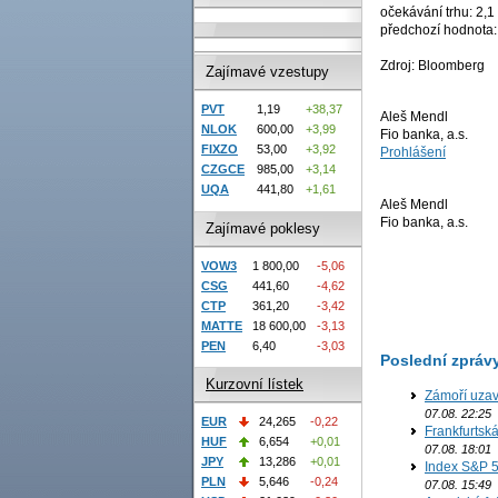
očekávání trhu: 2,1
předchozí hodnota:
Zdroj: Bloomberg
Zajímavé vzestupy
PVT
1,19
+38,37
Aleš Mendl
NLOK
600,00
+3,99
Fio banka, a.s.
FIXZO
53,00
+3,92
Prohlášení
CZGCE
985,00
+3,14
UQA
441,80
+1,61
Aleš Mendl
Fio banka, a.s.
Zajímavé poklesy
VOW3
1 800,00
-5,06
CSG
441,60
-4,62
CTP
361,20
-3,42
MATTE
18 600,00
-3,13
PEN
6,40
-3,03
Poslední zpráv
Kurzovní lístek
Zámoří uzav
07.08. 22:25
EUR
24,265
-0,22
Frankfurtsk
HUF
6,654
+0,01
07.08. 18:01
JPY
13,286
+0,01
Index S&P 5
PLN
5,646
-0,24
07.08. 15:49