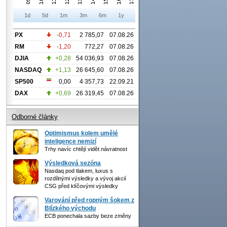
1d
5d
1m
3m
6m
1y
PX
-0,71
2 785,07
07.08.26
RM
-1,20
772,27
07.08.26
DJIA
+0,28
54 036,93
07.08.26
NASDAQ
+1,13
26 645,60
07.08.26
SP500
0,00
4 357,73
22.09.21
DAX
+0,69
26 319,45
07.08.26
Odborné články
Optimismus kolem umělé
inteligence nemizí
Trhy navíc chtějí vidět návratnost
Výsledková sezóna
Nasdaq pod tlakem, luxus s
rozdílnými výsledky a vývoj akcií
CSG před klíčovými výsledky
Varování před ropným šokem z
Blízkého východu
ECB ponechala sazby beze změny