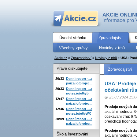
AKCIE ONLIN
informace pro 
Úvodní stránka
Zpravodajství
K
Všechny zprávy
Novinky z trhů
Akcie.cz
»
Zpravodajství
»
Novinky z trhů
»
USA: Prod
Právě diskutujete
Zpravodajství
20:33
Denní report -...:
USA: Prodeje 
paiza.io/projec...
20:33
Denní report -...:
očekávání růs
notes.io/e6iyb
25.03.2024 15:0
12:47
Denní report -...:
paiza.io/projec...
Prodeje nových d
12:46
Denní report -...:
aktuální hodnota: 66
notes.io/e6yWX
očekávání trhu: 675 
20:09
Denní report -...:
předchozí hodnota: 
paiza.io/projec...
Prodeje nových d
Škola investování
aktuální hodnota: -