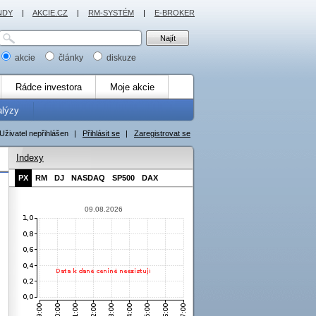
NDY
|
AKCIE.CZ
|
RM-SYSTÉM
|
E-BROKER
akcie
články
diskuze
Rádce investora
Moje akcie
alýzy
Uživatel nepřihlášen
|
Přihlásit se
|
Zaregistrovat se
Indexy
PX
RM
DJ
NASDAQ
SP500
DAX
09.08.2026