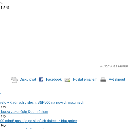
 %
 1,5 %
Autor: Aleš Mendl
Diskutovat
Facebook
Poslat emailem
Vytisknout
y
řelo v kladných číslech, S&P500 na nových maximech
Fio
á burza zakončuje týden růstem
Fio
00 mírně posiluje po slabších datech z trhu práce
Fio