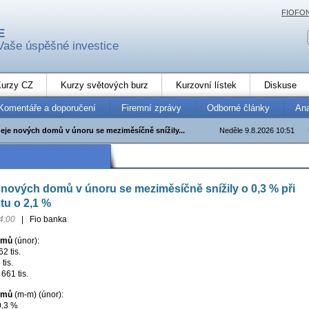
FIOFO
E
Vaše úspěšné investice
urzy CZ
Kurzy světových burz
Kurzovní lístek
Diskuse
Komentáře a doporučení
Firemní zprávy
Odborné články
An
eje nových domů v únoru se meziměsíčně snížily...
Neděle 9.8.2026 10:51
nových domů v únoru se meziměsíčně snížily o 0,3 % při
tu o 2,1 %
4:00
|
Fio banka
omů
(únor):
2 tis.
tis.
661 tis.
omů
(m-m) (únor):
0,3 %