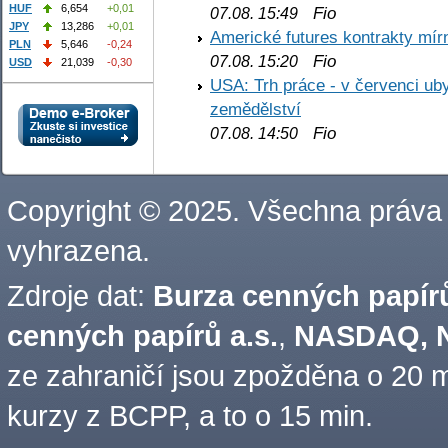
HUF
6,654
+0,01
Fio
07.08. 15:49
JPY
13,286
+0,01
Americké futures kontrakty mírn
PLN
5,646
-0,24
Fio
07.08. 15:20
USD
21,039
-0,30
USA: Trh práce - v červenci ub
zemědělství
Fio
07.08. 14:50
Copyright © 2025. Všechna práva
vyhrazena.
Zdroje dat:
Burza cenných papírů
cenných papírů a.s.
,
NASDAQ, N
ze zahraničí jsou zpožděna o 20 m
kurzy z BCPP, a to o 15 min.