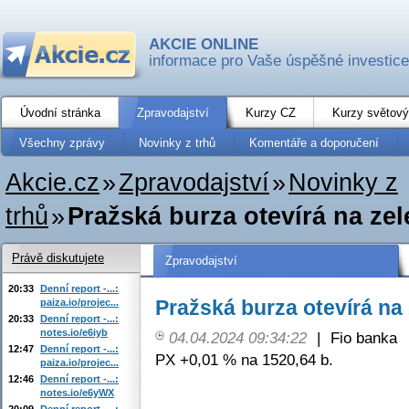
AKCIE ONLINE
informace pro Vaše úspěšné investice
Úvodní stránka
Zpravodajství
Kurzy CZ
Kurzy světový
Všechny zprávy
Novinky z trhů
Komentáře a doporučení
Akcie.cz
»
Zpravodajství
»
Novinky z
trhů
»
Pražská burza otevírá na zel
Právě diskutujete
Zpravodajství
20:33
Denní report -...:
Pražská burza otevírá na
paiza.io/projec...
20:33
Denní report -...:
notes.io/e6iyb
04.04.2024 09:34:22
|
Fio banka
12:47
Denní report -...:
PX +0,01 % na 1520,64 b.
paiza.io/projec...
12:46
Denní report -...:
notes.io/e6yWX
20:09
Denní report -...: