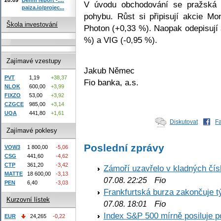
V úvodu obchodování se pražská 
paiza.io/projec...
pohybu. Růst si připisují akcie M
Škola investování
Photon (+0,33 %). Naopak odepisují 
%) a VIG (-0,95 %).
Zajímavé vzestupy
Jakub Němec
PVT
1,19
+38,37
Fio banka, a.s.
NLOK
600,00
+3,99
FIXZO
53,00
+3,92
CZGCE
985,00
+3,14
UQA
441,80
+1,61
Diskutovat
F
Zajímavé poklesy
Poslední zprávy
VOW3
1 800,00
-5,06
CSG
441,60
-4,62
CTP
361,20
-3,42
Zámoří uzavřelo v kladných č
MATTE
18 600,00
-3,13
Fio
07.08. 22:25
PEN
6,40
-3,03
Frankfurtská burza zakončuje 
Kurzovní lístek
Fio
07.08. 18:01
Index S&P 500 mírně posiluje p
EUR
24,265
-0,22