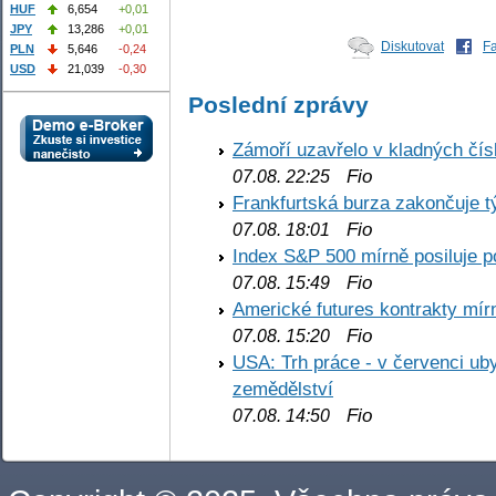
HUF
6,654
+0,01
JPY
13,286
+0,01
Diskutovat
F
PLN
5,646
-0,24
USD
21,039
-0,30
Poslední zprávy
Zámoří uzavřelo v kladných č
Fio
07.08. 22:25
Frankfurtská burza zakončuje 
Fio
07.08. 18:01
Index S&P 500 mírně posiluje p
Fio
07.08. 15:49
Americké futures kontrakty mírn
Fio
07.08. 15:20
USA: Trh práce - v červenci ub
zemědělství
Fio
07.08. 14:50