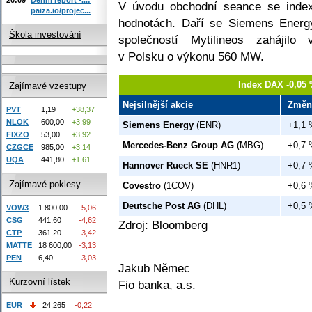
V úvodu obchodní seance se inde
paiza.io/projec...
hodnotách. Daří se Siemens Energ
Škola investování
společností Mytilineos zahájilo
v Polsku o výkonu 560 MW.
Index DAX -0,05 
Zajímavé vzestupy
Nejsilnější akcie
Změn
PVT
1,19
+38,37
NLOK
600,00
+3,99
Siemens Energy
(ENR)
+1,1 
FIXZO
53,00
+3,92
Mercedes-Benz Group AG
(MBG)
+0,7 
CZGCE
985,00
+3,14
UQA
441,80
+1,61
Hannover Rueck SE
(HNR1)
+0,7 
Zajímavé poklesy
Covestro
(1COV)
+0,6 
Deutsche Post AG
(DHL)
+0,5 
VOW3
1 800,00
-5,06
CSG
441,60
-4,62
Zdroj: Bloomberg
CTP
361,20
-3,42
MATTE
18 600,00
-3,13
PEN
6,40
-3,03
Jakub Němec
Kurzovní lístek
Fio banka, a.s.
EUR
24,265
-0,22