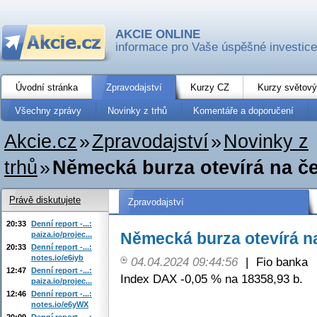
AKCIE ONLINE
informace pro Vaše úspěšné investice
Úvodní stránka
Zpravodajství
Kurzy CZ
Kurzy světový
Všechny zprávy
Novinky z trhů
Komentáře a doporučení
Akcie.cz
»
Zpravodajství
»
Novinky z
trhů
»
Německá burza otevírá na č
Právě diskutujete
Zpravodajství
20:33
Denní report -...:
Německá burza otevírá n
paiza.io/projec...
20:33
Denní report -...:
notes.io/e6iyb
04.04.2024 09:44:56
|
Fio banka
12:47
Denní report -...:
Index DAX -0,05 % na 18358,93 b.
paiza.io/projec...
12:46
Denní report -...:
notes.io/e6yWX
20:09
Denní report -...: