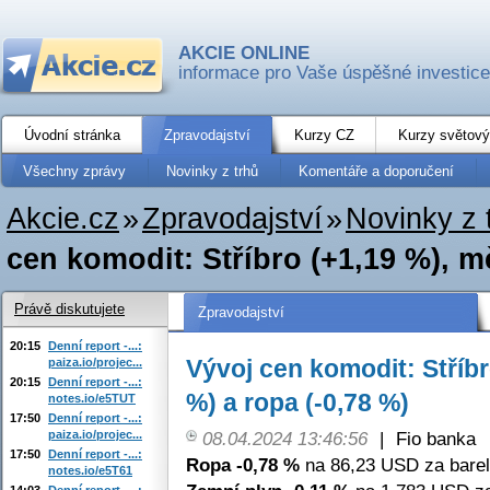
AKCIE ONLINE
informace pro Vaše úspěšné investice
Úvodní stránka
Zpravodajství
Kurzy CZ
Kurzy světový
Všechny zprávy
Novinky z trhů
Komentáře a doporučení
Akcie.cz
»
Zpravodajství
»
Novinky z 
cen komodit: Stříbro (+1,19 %), mě
Právě diskutujete
Zpravodajství
20:15
Denní report -...:
Vývoj cen komodit: Stříbr
paiza.io/projec...
20:15
Denní report -...:
%) a ropa (-0,78 %)
notes.io/e5TUT
17:50
Denní report -...:
paiza.io/projec...
08.04.2024 13:46:56
|
Fio banka
17:50
Denní report -...:
Ropa -0,78 %
na 86,23 USD za barel
notes.io/e5T61
14:03
Denní report -...: