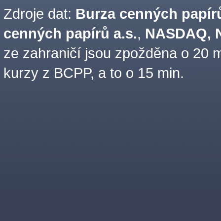
Zdroje dat:
Burza cenných papírů
cenných papírů a.s.
,
NASDAQ, N
ze zahraničí jsou zpožděna o 20 m
kurzy z BCPP, a to o 15 min.