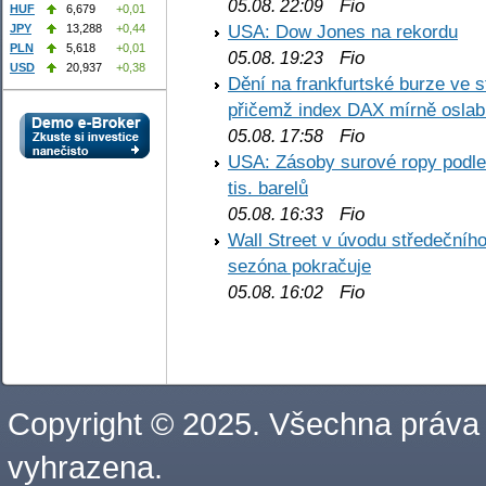
Fio
05.08. 22:09
HUF
6,679
+0,01
USA: Dow Jones na rekordu
JPY
13,288
+0,44
PLN
5,618
+0,01
Fio
05.08. 19:23
USD
20,937
+0,38
Dění na frankfurtské burze ve s
přičemž index DAX mírně oslabi
Fio
05.08. 17:58
USA: Zásoby surové ropy podle 
tis. barelů
Fio
05.08. 16:33
Wall Street v úvodu středečníh
sezóna pokračuje
Fio
05.08. 16:02
Copyright © 2025. Všechna práva
vyhrazena.