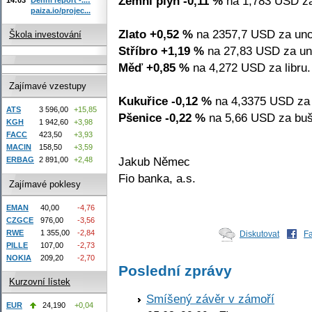
Zemní plyn -0,11 %
na 1,783 USD za
paiza.io/projec...
Zlato +0,52 %
na 2357,7 USD za unc
Škola investování
Stříbro +1,19 %
na 27,83 USD za un
Měď +0,85 %
na 4,272 USD za libru.
Zajímavé vzestupy
Kukuřice -0,12 %
na 4,3375 USD za 
ATS
3 596,00
+15,85
Pšenice -0,22 %
na 5,66 USD za buš
KGH
1 942,60
+3,98
FACC
423,50
+3,93
MACIN
158,50
+3,59
Jakub Němec
ERBAG
2 891,00
+2,48
Fio banka, a.s.
Zajímavé poklesy
EMAN
40,00
-4,76
CZGCE
976,00
-3,56
RWE
1 355,00
-2,84
Diskutovat
F
PILLE
107,00
-2,73
NOKIA
209,20
-2,70
Poslední zprávy
Kurzovní lístek
Smíšený závěr v zámoří
EUR
24,190
+0,04