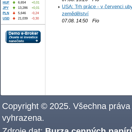
HUF
6,654
+0,01
USA: Trh práce - v červenci ub
JPY
13,286
+0,01
zemědělství
PLN
5,646
-0,24
USD
21,039
-0,30
Fio
07.08. 14:50
Copyright © 2025. Všechna práva
vyhrazena.
Zdroje dat:
Burza cenných papírů