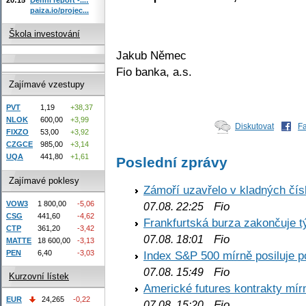
paiza.io/projec...
Škola investování
Jakub Němec
Fio banka, a.s.
Zajímavé vzestupy
PVT
1,19
+38,37
NLOK
600,00
+3,99
Diskutovat
F
FIXZO
53,00
+3,92
CZGCE
985,00
+3,14
UQA
441,80
+1,61
Poslední zprávy
Zajímavé poklesy
Zámoří uzavřelo v kladných č
VOW3
1 800,00
-5,06
Fio
07.08. 22:25
CSG
441,60
-4,62
Frankfurtská burza zakončuje 
CTP
361,20
-3,42
Fio
07.08. 18:01
MATTE
18 600,00
-3,13
PEN
6,40
-3,03
Index S&P 500 mírně posiluje p
Fio
07.08. 15:49
Kurzovní lístek
Americké futures kontrakty mírn
EUR
24,265
-0,22
Fio
07.08. 15:20