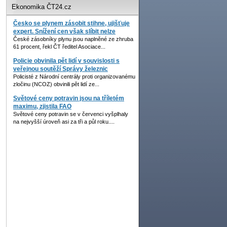
Ekonomika ČT24.cz
Česko se plynem zásobit stihne, ujišťuje
expert. Snížení cen však slíbit nelze
České zásobníky plynu jsou naplněné ze zhruba
61 procent, řekl ČT ředitel Asociace...
Policie obvinila pět lidí v souvislosti s
veřejnou soutěží Správy železnic
Policisté z Národní centrály proti organizovanému
zločinu (NCOZ) obvinili pět lidí ze...
Světové ceny potravin jsou na tříletém
maximu, zjistila FAO
Světové ceny potravin se v červenci vyšplhaly
na nejvyšší úroveň asi za tři a půl roku....