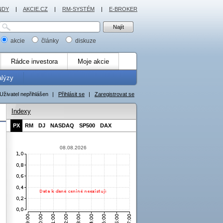
NDY
|
AKCIE.CZ
|
RM-SYSTÉM
|
E-BROKER
akcie
články
diskuze
Rádce investora
Moje akcie
alýzy
Uživatel nepřihlášen
|
Přihlásit se
|
Zaregistrovat se
Indexy
PX
RM
DJ
NASDAQ
SP500
DAX
08.08.2026