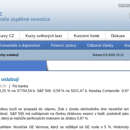
FIOFO
E
Vaše úspěšné investice
urzy CZ
Kurzy světových burz
Kurzovní lístek
Diskuse
Komentáře a doporučení
Firemní zprávy
Odborné články
An
rhy oslabují
Sobota 8.8.2026 15:21
 oslabují
8:00
|
Fio banka
0,25 % na 37704,54 b. S&P 500 -0,59 % na 5021,47 b. Nasdaq Composite -0,97
lkou louží se propadá do záporu. Zisk z úvodu obchodního dne neudržel ani
ndexů. S&P 500 má našlápnuto na čtvrtou ztrátovou seanci v řadě, podobně jako
terý je nejhůře perforujícím indexem se ztrátou 0,97 %.
utilitám. Nováček GE Vernova, který se odštěpil od GE roste o 5 %. Historicky