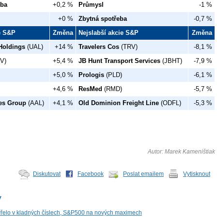
eba
+0,2 %
Průmysl
-1 %
+0 %
Zbytná spotřeba
-0,7 %
ie S&P
Změna
Nejslabší akcie S&P
Změna
 Holdings
(UAL)
+14 %
Travelers Cos
(TRV)
-8,1 %
V)
+5,4 %
JB Hunt Transport Services
(JBHT)
-7,9 %
+5,0 %
Prologis
(PLD)
-6,1 %
+4,6 %
ResMed
(RMD)
-5,7 %
nes Group
(AAL)
+4,1 %
Old Dominion Freight Line
(ODFL)
-5,3 %
Autor: Marek Kameništiak
Diskutovat
Facebook
Poslat emailem
Vytisknout
y
řelo v kladných číslech, S&P500 na nových maximech