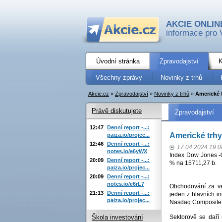
AKCIE ONLIN
informace pro 
Úvodní stránka
Zpravodajství
K
Všechny zprávy
Novinky z trhů
Akcie.cz
»
Zpravodajství
»
Novinky z trhů
»
Americké t
Právě diskutujete
Zpravodajství
12:47
Denní report -...:
Americké trhy
paiza.io/projec...
12:46
Denní report -...:
17.04.2024 19:0
notes.io/e6yWX
Index Dow Jones -
20:09
Denní report -...:
% na 15711,27 b.
paiza.io/projec...
20:09
Denní report -...:
notes.io/e6rL7
Obchodování za ve
21:13
Denní report -...:
jeden z hlavních i
paiza.io/projec...
Nasdaq Composite, k
Sektorově se daří 
Škola investování