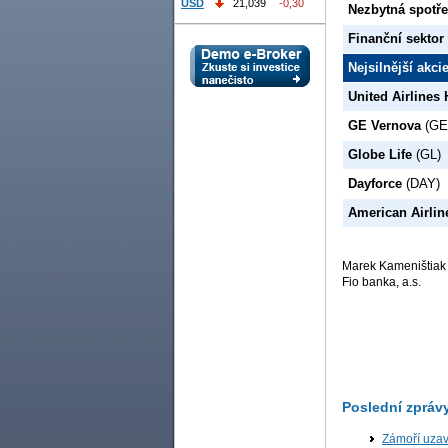
USD
21,039
-0,30
Nezbytná spotř
Finanční sektor
Nejsilnější akc
United Airlines
GE Vernova
(GE
Globe Life
(GL)
Dayforce
(DAY)
American Airli
Marek Kameništiak
Fio banka, a.s.
Poslední zpráv
Zámoří uzav