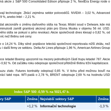
ná akcie z S&P 500 Consolidated Edison připisuje 2 %, NextEra Energy roste o
ají technologie. Ztrácí zejména sektor polovodičů. NVIDIA – 3,02 %, Advanced
9 %, anebo Intel – 2,21 %.
dat akcionáře o změnu daňového sídla na Texas. Místní soud v Delware, kde má
 minulosti zamítl grantový akciový plán pro Elona Muska v objemu 56 ml. USD.
o sídla se pokusí o jeho revokaci. Akcie společnosti dnes klesají o 0,82 %, od
 víc než třetinu své ceny.
te o 14,24 %. Díky silné poptávce letecká společnost reportovala nižší ztrátu, než
 i další firmy ze sektoru. Delta Air Lines připisuje 1,96 %, American Airlines Group
ce letadel Boeing upozornil na mezery jednotlivých částí trupu letadel 787. Akcie
0,92 %. Od začátku roku odepisuje společnost přibližně třetinu tržní kapitalizace.
auzu zlato. Futures kontrakty odepisují 0,85 %. V tichu před možnou bouří na
trácí také ropa. WTI padá o 2,78 %, BRENT odepisuje 2,69 % na hodnotu USD
Index S&P 500 -0,59 % na 5021,47 b.
tory S&P
Změna
Nejslabší sektory S&P
Změna
+1,2 %
Informační technologie
-1,3 %