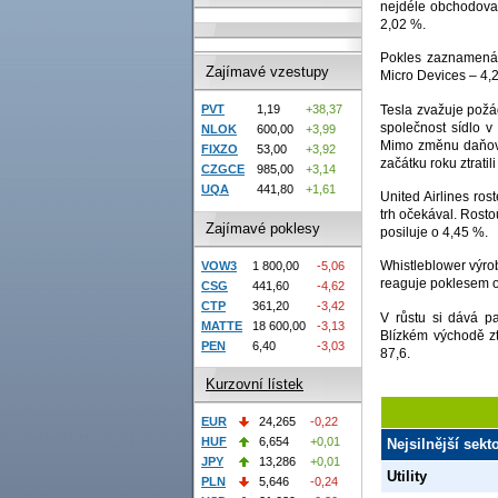
nejdéle obchodova
2,02 %.
Pokles zaznamenáv
Zajímavé vzestupy
Micro Devices – 4,2
Tesla zvažuje požá
PVT
1,19
+38,37
společnost sídlo v
NLOK
600,00
+3,99
Mimo změnu daňovéh
FIXZO
53,00
+3,92
začátku roku ztratili
CZGCE
985,00
+3,14
UQA
441,80
+1,61
United Airlines ros
trh očekával. Rostou
Zajímavé poklesy
posiluje o 4,45 %.
Whistleblower výrob
VOW3
1 800,00
-5,06
reaguje poklesem o 
CSG
441,60
-4,62
CTP
361,20
-3,42
V růstu si dává p
MATTE
18 600,00
-3,13
Blízkém východě z
PEN
6,40
-3,03
87,6.
Kurzovní lístek
EUR
24,265
-0,22
HUF
6,654
+0,01
Nejsilnější sek
JPY
13,286
+0,01
Utility
PLN
5,646
-0,24