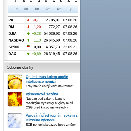
1d
5d
1m
3m
6m
1y
PX
-0,71
2 785,07
07.08.26
RM
-1,20
772,27
07.08.26
DJIA
+0,28
54 036,93
07.08.26
NASDAQ
+1,13
26 645,60
07.08.26
SP500
0,00
4 357,73
22.09.21
DAX
+0,69
26 319,45
07.08.26
Odborné články
Optimismus kolem umělé
inteligence nemizí
Trhy navíc chtějí vidět návratnost
Výsledková sezóna
Nasdaq pod tlakem, luxus s
rozdílnými výsledky a vývoj akcií
CSG před klíčovými výsledky
Varování před ropným šokem z
Blízkého východu
ECB ponechala sazby beze změny