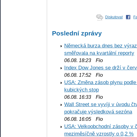
Diskutovat
F
Poslední zprávy
Německá burza dnes bez výrazn
směřovala na kvartální reporty
Fio
06.08. 18:23
Index Dow Jones se drží v čer
Fio
06.08. 17:52
USA: Změna zásob plynu podle E
kubických stop
Fio
06.08. 16:33
Wall Street se vyvíji v úvodu 
pokračuje výsledková sezóna
Fio
06.08. 16:05
USA: Velkoobchodní zásoby v č
meziměsíčně vzrostly o 0,2 %