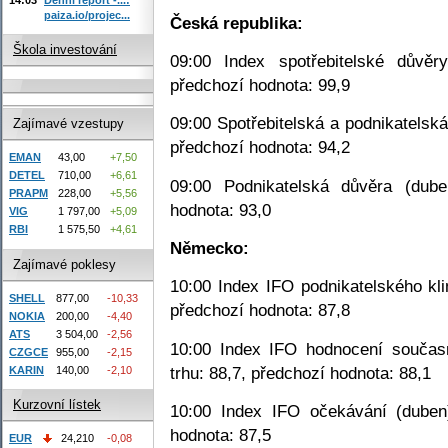
paiza.io/projec...
Česká republika:
Škola investování
09:00 Index spotřebitelské důvěr
předchozí hodnota: 99,9
09:00 Spotřebitelská a podnikatelská
Zajímavé vzestupy
předchozí hodnota: 94,2
EMAN
43,00
+7,50
DETEL
710,00
+6,61
09:00 Podnikatelská důvěra (dube
PRAPM
228,00
+5,56
hodnota: 93,0
VIG
1 797,00
+5,09
RBI
1 575,50
+4,61
Německo:
Zajímavé poklesy
10:00 Index IFO podnikatelského kli
SHELL
877,00
-10,33
předchozí hodnota: 87,8
NOKIA
200,00
-4,40
ATS
3 504,00
-2,56
10:00 Index IFO hodnocení součas
CZGCE
955,00
-2,15
trhu: 88,7, předchozí hodnota: 88,1
KARIN
140,00
-2,10
Kurzovní lístek
10:00 Index IFO očekávání (duben)
hodnota: 87,5
EUR
24,210
-0,08