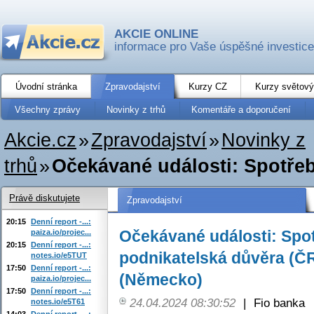
AKCIE ONLINE
informace pro Vaše úspěšné investice
Úvodní stránka
Zpravodajství
Kurzy CZ
Kurzy světový
Všechny zprávy
Novinky z trhů
Komentáře a doporučení
Akcie.cz
»
Zpravodajství
»
Novinky z
trhů
»
Očekávané události: Spotřebi
Právě diskutujete
Zpravodajství
20:15
Denní report -...:
Očekávané události: Spot
paiza.io/projec...
20:15
Denní report -...:
podnikatelská důvěra (ČR
notes.io/e5TUT
17:50
Denní report -...:
(Německo)
paiza.io/projec...
17:50
Denní report -...:
24.04.2024 08:30:52
|
Fio banka
notes.io/e5T61
14:03
Denní report -...: