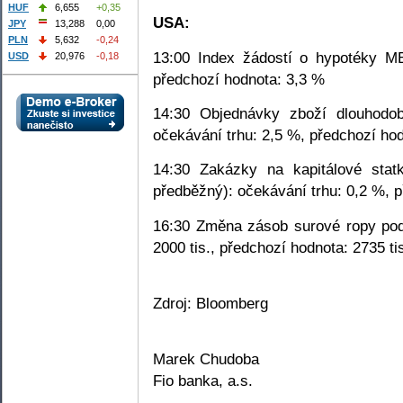
HUF
6,655
+0,35
USA:
JPY
13,288
0,00
PLN
5,632
-0,24
13:00 Index žádostí o hypotéky MB
USD
20,976
-0,18
předchozí hodnota: 3,3 %
14:30 Objednávky zboží dlouhodob
očekávání trhu: 2,5 %, předchozí ho
14:30 Zakázky na kapitálové stat
předběžný): očekávání trhu: 0,2 %, 
16:30 Změna zásob surové ropy podl
2000 tis., předchozí hodnota: 2735 ti
Zdroj: Bloomberg
Marek Chudoba
Fio banka, a.s.