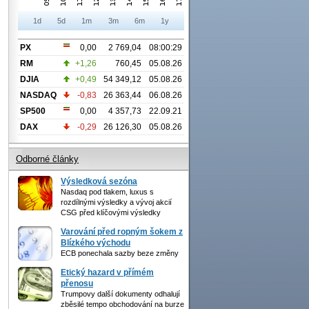
1d
5d
1m
3m
6m
1y
PX
0,00
2 769,04
08:00:29
RM
+1,26
760,45
05.08.26
DJIA
+0,49
54 349,12
05.08.26
NASDAQ
-0,83
26 363,44
06.08.26
SP500
0,00
4 357,73
22.09.21
DAX
-0,29
26 126,30
05.08.26
Odborné články
Výsledková sezóna
Nasdaq pod tlakem, luxus s
rozdílnými výsledky a vývoj akcií
CSG před klíčovými výsledky
Varování před ropným šokem z
Blízkého východu
ECB ponechala sazby beze změny
Etický hazard v přímém
přenosu
Trumpovy další dokumenty odhalují
zběsilé tempo obchodování na burze