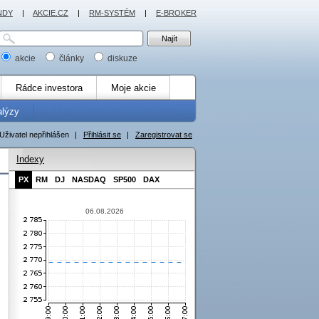
NDY
|
AKCIE.CZ
|
RM-SYSTÉM
|
E-BROKER
akcie
články
diskuze
Rádce investora
Moje akcie
alýzy
Uživatel nepřihlášen
|
Přihlásit se
|
Zaregistrovat se
Indexy
PX
RM
DJ
NASDAQ
SP500
DAX
06.08.2026