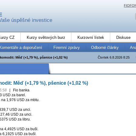
FIOFO
E
Vaše úspěšné investice
urzy CZ
Kurzy světových burz
Kurzovní lístek
Diskuse
Komentáře a doporučení
Firemní zprávy
Odborné články
An
 komodit: Měď (+1,79 %), pšenice (+1,02 %)
Čtvrtek 6.8.2026 8:25
odit: Měď (+1,79 %), pšenice (+1,02 %)
5:58
|
Fio banka
3 USD za barel.
%
na 1,976 USD za mbtu.
39,7 USD za unci.
27,46 USD za unci.
5375 USD za libru.
a 4,4925 USD za bušl.
 6,1925 USD za bušl.