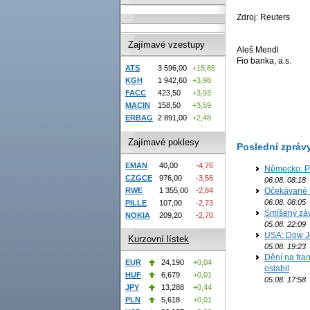
Zdroj: Reuters
Zajímavé vzestupy
Aleš Mendl
Fio banka, a.s.
ATS
3 596,00
+15,85
KGH
1 942,60
+3,98
FACC
423,50
+3,93
MACIN
158,50
+3,59
ERBAG
2 891,00
+2,48
Zajímavé poklesy
Poslední zpráv
EMAN
40,00
-4,76
Německo: Po
CZGCE
976,00
-3,56
06.08. 08:18
RWE
1 355,00
-2,84
Očekávané u
06.08. 08:05
PILLE
107,00
-2,73
Smíšený záv
NOKIA
209,20
-2,70
05.08. 22:09
USA: Dow J
Kurzovní lístek
05.08. 19:23
Dění na fran
EUR
24,190
+0,04
oslabil
HUF
6,679
+0,01
05.08. 17:58
JPY
13,288
+0,44
PLN
5,618
+0,01