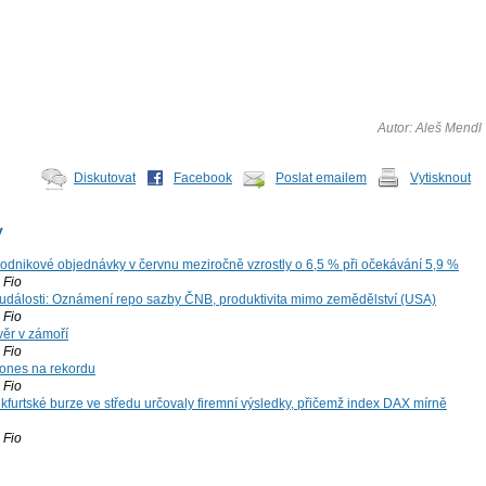
Autor: Aleš Mendl
Diskutovat
Facebook
Poslat emailem
Vytisknout
y
dnikové objednávky v červnu meziročně vzrostly o 6,5 % při očekávání 5,9 %
Fio
dálosti: Oznámení repo sazby ČNB, produktivita mimo zemědělství (USA)
Fio
ěr v zámoří
Fio
ones na rekordu
Fio
kfurtské burze ve středu určovaly firemní výsledky, přičemž index DAX mírně
Fio