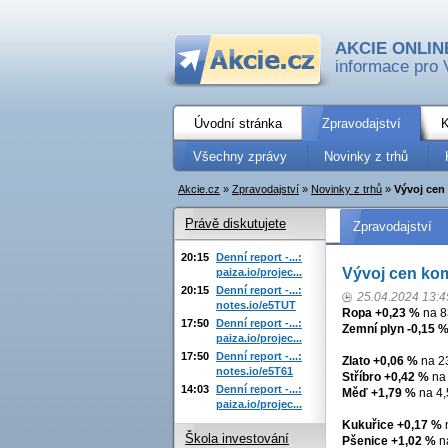
AKCIE ONLIN
informace pro 
Úvodní stránka
Zpravodajství
K
Všechny zprávy
Novinky z trhů
Akcie.cz
»
Zpravodajství
»
Novinky z trhů
»
Vývoj cen
Právě diskutujete
Zpravodajství
20:15
Denní report -...:
Vývoj cen kom
paiza.io/projec...
20:15
Denní report -...:
25.04.2024 13:4
notes.io/e5TUT
Ropa +0,23 %
na 8
17:50
Denní report -...:
Zemní plyn -0,15 
paiza.io/projec...
17:50
Denní report -...:
Zlato +0,06 %
na 23
notes.io/e5T61
Stříbro +0,42 %
na 
14:03
Denní report -...:
Měď +1,79 %
na 4,
paiza.io/projec...
Kukuřice +0,17 %
n
Škola investování
Pšenice +1,02 %
na