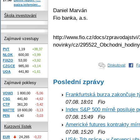
paiza.io/projec...
Daniel Marván
Škola investování
Fio banka, a.s.
http://www.fio.cz/docs/zpravodajstvi/
Zajímavé vzestupy
novinky/cz/295522_Obchodni_hodin
PVT
1,19
+38,37
NLOK
600,00
+3,99
FIXZO
53,00
+3,92
Diskutovat
F
CZGCE
985,00
+3,14
UQA
441,80
+1,61
Poslední zprávy
Zajímavé poklesy
VOW3
1 800,00
-5,06
Frankfurtská burza zakončuje 
CSG
441,60
-4,62
Fio
07.08. 18:01
CTP
361,20
-3,42
Index S&P 500 mírně posiluje p
MATTE
18 600,00
-3,13
PEN
6,40
-3,03
Fio
07.08. 15:49
Americké futures kontrakty mírn
Kurzovní lístek
Fio
07.08. 15:20
EUR
24,265
-0,22
USA: Trh práce - v červenci ub