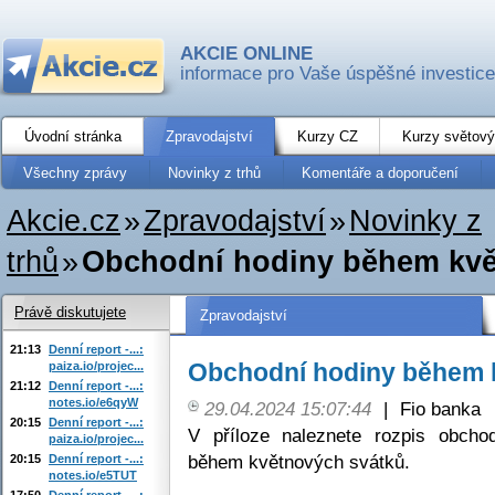
AKCIE ONLINE
informace pro Vaše úspěšné investice
Úvodní stránka
Zpravodajství
Kurzy CZ
Kurzy světový
Všechny zprávy
Novinky z trhů
Komentáře a doporučení
Akcie.cz
»
Zpravodajství
»
Novinky z
trhů
»
Obchodní hodiny během kvě
Právě diskutujete
Zpravodajství
21:13
Denní report -...:
Obchodní hodiny během 
paiza.io/projec...
21:12
Denní report -...:
notes.io/e6qyW
29.04.2024 15:07:44
|
Fio banka
20:15
Denní report -...:
V příloze naleznete rozpis obchod
paiza.io/projec...
během květnových svátků.
20:15
Denní report -...:
notes.io/e5TUT
17:50
Denní report -...: