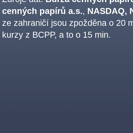
cenných papírů a.s.
,
NASDAQ, N
ze zahraničí jsou zpožděna o 20 m
kurzy z BCPP, a to o 15 min.