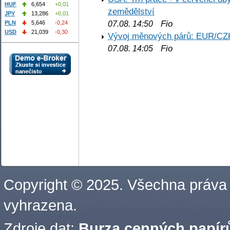
HUF
6,654
+0,01
zemědělství
JPY
13,286
+0,01
Fio
PLN
5,646
-0,24
07.08. 14:50
USD
21,039
-0,30
Vývoj měnových párů: EUR/CZ
Fio
07.08. 14:05
Copyright © 2025. Všechna práva
vyhrazena.
Zdroje dat:
Burza cenných papírů