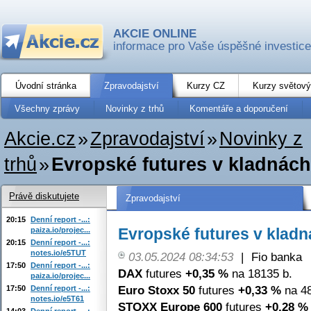
AKCIE ONLINE
informace pro Vaše úspěšné investice
Úvodní stránka
Zpravodajství
Kurzy CZ
Kurzy světový
Všechny zprávy
Novinky z trhů
Komentáře a doporučení
Akcie.cz
»
Zpravodajství
»
Novinky z
trhů
»
Evropské futures v kladnác
Právě diskutujete
Zpravodajství
20:15
Denní report -...:
Evropské futures v klad
paiza.io/projec...
20:15
Denní report -...:
notes.io/e5TUT
03.05.2024 08:34:53
|
Fio banka
17:50
Denní report -...:
DAX
futures
+0,35 %
na 18135 b.
paiza.io/projec...
Euro Stoxx 50
futures
+0,33 %
na 48
17:50
Denní report -...:
notes.io/e5T61
STOXX Europe 600
futures
+0,28 %
14:03
Denní report -...: