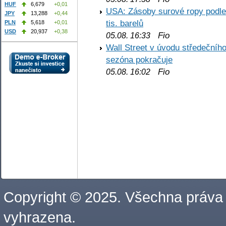
HUF
6,679
+0,01
USA: Zásoby surové ropy podle 
JPY
13,288
+0,44
tis. barelů
PLN
5,618
+0,01
USD
20,937
+0,38
Fio
05.08. 16:33
Wall Street v úvodu středečníh
sezóna pokračuje
Fio
05.08. 16:02
Copyright © 2025. Všechna práva
vyhrazena.