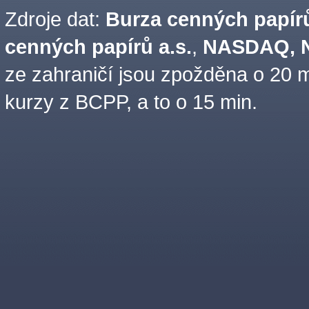
Zdroje dat:
Burza cenných papírů
cenných papírů a.s.
,
NASDAQ, N
ze zahraničí jsou zpožděna o 20 m
kurzy z BCPP, a to o 15 min.