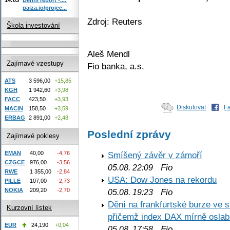
paiza.io/projec...
Zdroj: Reuters
Škola investování
Aleš Mendl
Zajímavé vzestupy
Fio banka, a.s.
ATS
3 596,00
+15,85
KGH
1 942,60
+3,98
FACC
423,50
+3,93
Diskutovat
F
MACIN
158,50
+3,59
ERBAG
2 891,00
+2,48
Poslední zprávy
Zajímavé poklesy
EMAN
40,00
-4,76
Smíšený závěr v zámoří
CZGCE
976,00
-3,56
Fio
05.08. 22:09
RWE
1 355,00
-2,84
USA: Dow Jones na rekordu
PILLE
107,00
-2,73
NOKIA
209,20
-2,70
Fio
05.08. 19:23
Dění na frankfurtské burze ve s
Kurzovní lístek
přičemž index DAX mírně oslabi
EUR
24,190
+0,04
Fio
05.08. 17:58