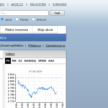
NDY
|
AKCIE.CZ
|
RM-SYSTÉM
|
E-BROKER
akcie
články
diskuze
Rádce investora
Moje akcie
alýzy
Uživatel nepřihlášen
|
Přihlásit se
|
Zaregistrovat se
Indexy
PX
RM
DJ
NASDAQ
SP500
DAX
07.08.2026