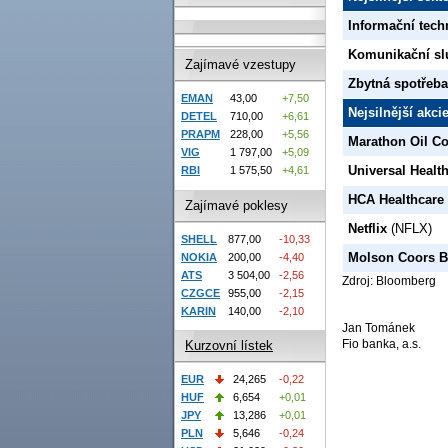
Informační tech
Komunikační sl
Zajímavé vzestupy
Zbytná spotřeba
EMAN
43,00
+7,50
Nejsilnější akc
DETEL
710,00
+6,61
PRAPM
228,00
+5,56
Marathon Oil C
VIG
1 797,00
+5,09
Universal Healt
RBI
1 575,50
+4,61
HCA Healthcare
Zajímavé poklesy
Netflix
(NFLX)
SHELL
877,00
-10,33
Molson Coors B
NOKIA
200,00
-4,40
ATS
3 504,00
-2,56
Zdroj: Bloomberg
CZGCE
955,00
-2,15
KARIN
140,00
-2,10
Jan Tománek
Fio banka, a.s.
Kurzovní lístek
EUR
24,265
-0,22
HUF
6,654
+0,01
JPY
13,286
+0,01
PLN
5,646
-0,24