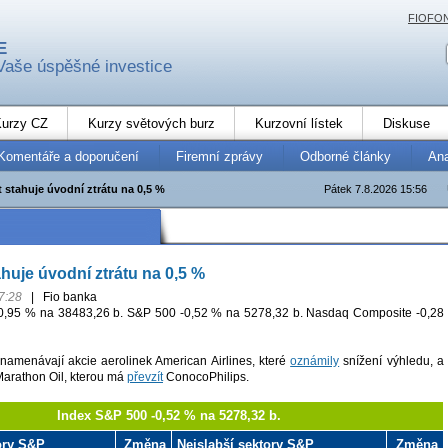
FIOFO
E
Vaše úspěšné investice
urzy CZ
Kurzy světových burz
Kurzovní lístek
Diskuse
Komentáře a doporučení
Firemní zprávy
Odborné články
An
t stahuje úvodní ztrátu na 0,5 %
Pátek 7.8.2026 15:56
ahuje úvodní ztrátu na 0,5 %
7:28
|
Fio banka
0,95 % na 38483,26 b. S&P 500 -0,52 % na 5278,32 b. Nasdaq Composite -0,28
namenávají akcie aerolinek American Airlines, které
oznámily
snížení výhledu, a
Marathon Oil, kterou má
převzít
ConocoPhilips.
Index S&P 500 -0,52 % na 5278,32 b.
tory S&P
Změna
Nejslabší sektory S&P
Změna