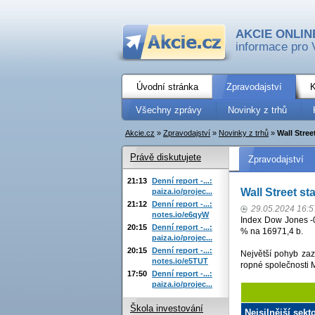
AKCIE ONLIN
informace pro 
Úvodní stránka
Zpravodajství
K
Všechny zprávy
Novinky z trhů
Akcie.cz
»
Zpravodajství
»
Novinky z trhů
»
Wall Stree
Právě diskutujete
Zpravodajství
21:13
Denní report -...:
Wall Street st
paiza.io/projec...
21:12
Denní report -...:
29.05.2024 16:5
notes.io/e6qyW
Index Dow Jones -
20:15
Denní report -...:
% na 16971,4 b.
paiza.io/projec...
20:15
Denní report -...:
Největší pohyb zaz
notes.io/e5TUT
ropné společnosti 
17:50
Denní report -...:
paiza.io/projec...
Škola investování
Nejsilnější sek