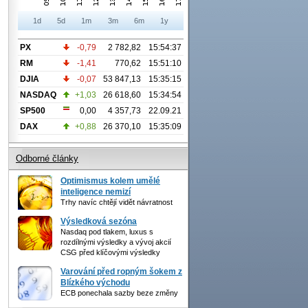
1d
5d
1m
3m
6m
1y
PX
-0,79
2 782,82
15:54:37
RM
-1,41
770,62
15:51:10
DJIA
-0,07
53 847,13
15:35:15
NASDAQ
+1,03
26 618,60
15:34:54
SP500
0,00
4 357,73
22.09.21
DAX
+0,88
26 370,10
15:35:09
Odborné články
Optimismus kolem umělé
inteligence nemizí
Trhy navíc chtějí vidět návratnost
Výsledková sezóna
Nasdaq pod tlakem, luxus s
rozdílnými výsledky a vývoj akcií
CSG před klíčovými výsledky
Varování před ropným šokem z
Blízkého východu
ECB ponechala sazby beze změny