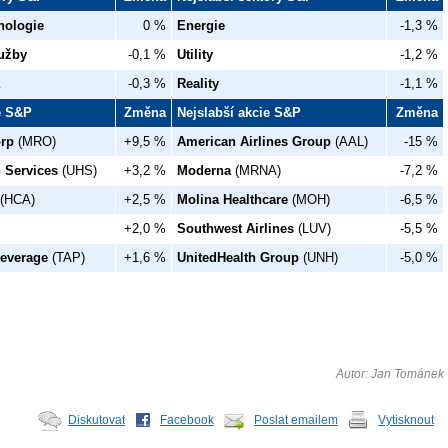
nologie
0 %
Energie
-1,3 %
užby
-0,1 %
Utility
-1,2 %
-0,3 %
Reality
-1,1 %
ie S&P
Změna
Nejslabší akcie S&P
Změna
orp
(MRO)
+9,5 %
American Airlines Group
(AAL)
-15 %
h Services
(UHS)
+3,2 %
Moderna
(MRNA)
-7,2 %
(HCA)
+2,5 %
Molina Healthcare
(MOH)
-6,5 %
+2,0 %
Southwest Airlines
(LUV)
-5,5 %
everage
(TAP)
+1,6 %
UnitedHealth Group
(UNH)
-5,0 %
Autor: Jan Tománek
Diskutovat
Facebook
Poslat emailem
Vytisknout