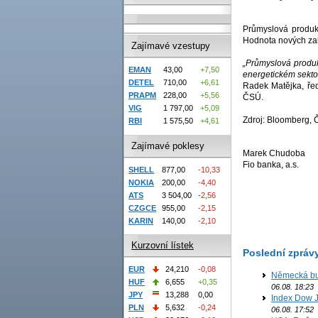
Průmyslová produk
Hodnota nových zak
Zajímavé vzestupy
„Průmyslová produk
EMAN
43,00
+7,50
energetickém sektoru
DETEL
710,00
+6,61
Radek Matějka, ředi
PRAPM
228,00
+5,56
ČSÚ.
VIG
1 797,00
+5,09
Zdroj: Bloomberg,
RBI
1 575,50
+4,61
Zajímavé poklesy
Marek Chudoba
Fio banka, a.s.
SHELL
877,00
-10,33
NOKIA
200,00
-4,40
ATS
3 504,00
-2,56
CZGCE
955,00
-2,15
KARIN
140,00
-2,10
Kurzovní lístek
Poslední zpráv
EUR
24,210
-0,08
Německá bur
HUF
6,655
+0,35
06.08. 18:23
JPY
13,288
0,00
Index Dow J
PLN
5,632
-0,24
06.08. 17:52