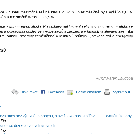
ce v dubnu meziročně reálně klesla o 0,4 %. Meziměsíčně byla vyšší o 0,6 %.
ázek meziročně vzrostla o 3,6 %.
ce v dubnu mírně klesla. Na celkový pokles měla vliv zejména nižší produkce v
 a pokračující pokles ve výrobě strojů a zařízení a v hutnictví a slévárenství,“
říká
tel odboru statistiky zemědělství a lesnictví, průmyslu, stavebnictví a energetiky
 ČSÚ
Autor: Marek Chudoba
Diskutovat
Facebook
Poslat emailem
Vytisknout
y
za dnes bez výrazného pohybu, hlavní pozornost směřovala na kvartální reporty
Fio
ones se drží v červených úrovních.
Fio