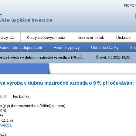
FIOFO
E
Vaše úspěšné investice
urzy CZ
Kurzy světových burz
Kurzovní lístek
Diskuse
Komentáře a doporučení
Firemní zprávy
Odborné články
An
slová výroba v dubnu meziročně vzrostla o 9 % při...
Čtvrtek 6.8.2026 19:35
á výroba v dubnu meziročně vzrostla o 9 % při očekávání
1:08
|
Fio banka
a
(y-y) (bez sezónního očištění) (duben):
,0 %
 %
 -11,1 %
roba