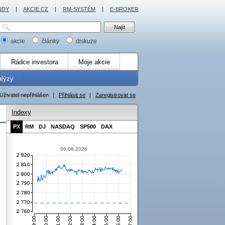
NDY
|
AKCIE.CZ
|
RM-SYSTÉM
|
E-BROKER
akcie
články
diskuze
Rádce investora
Moje akcie
alýzy
Uživatel nepřihlášen
|
Přihlásit se
|
Zaregistrovat se
Indexy
PX
RM
DJ
NASDAQ
SP500
DAX
06.08.2026