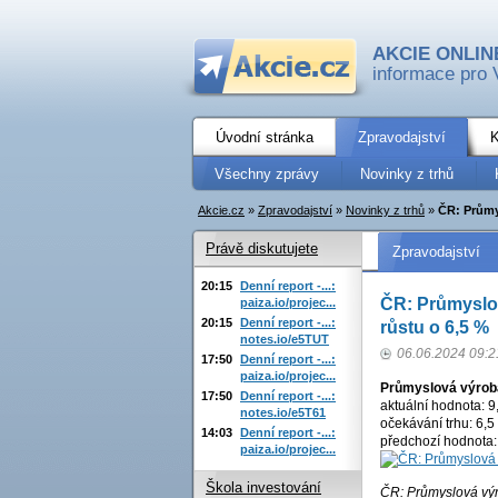
AKCIE ONLIN
informace pro 
Úvodní stránka
Zpravodajství
K
Všechny zprávy
Novinky z trhů
Akcie.cz
»
Zpravodajství
»
Novinky z trhů
»
ČR: Průmy
Právě diskutujete
Zpravodajství
20:15
Denní report -...:
ČR: Průmyslov
paiza.io/projec...
20:15
Denní report -...:
růstu o 6,5 %
notes.io/e5TUT
06.06.2024 09:2
17:50
Denní report -...:
paiza.io/projec...
Průmyslová výrob
17:50
Denní report -...:
aktuální hodnota: 9
notes.io/e5T61
očekávání trhu: 6,5
14:03
Denní report -...:
předchozí hodnota:
paiza.io/projec...
Škola investování
ČR: Průmyslová vý