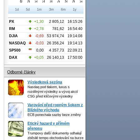
1d
5d
1m
3m
6m
1y
PX
+1,30
2 805,12
16:15:26
RM
+2,78
781,62
16:54:40
DJIA
-0,69
53 974,74
19:14:08
NASDAQ
-0,03
26 356,24
19:14:13
SP500
0,00
4 357,73
22.09.21
DAX
+0,05
26 140,13
17:50:00
Odborné články
Výsledková sezóna
Nasdaq pod tlakem, luxus s
rozdílnými výsledky a vývoj akcií
CSG před klíčovými výsledky
Varování před ropným šokem z
Blízkého východu
ECB ponechala sazby beze změny
Etický hazard v přímém
přenosu
Trumpovy další dokumenty odhalují
zběsilé tempo obchodování na burze