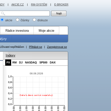
NDY
|
AKCIE.CZ
|
RM-SYSTÉM
|
E-BROKER
akcie
články
diskuze
Rádce investora
Moje akcie
alýzy
Uživatel nepřihlášen
|
Přihlásit se
|
Zaregistrovat se
Indexy
PX
RM
DJ
NASDAQ
SP500
DAX
08.08.2026