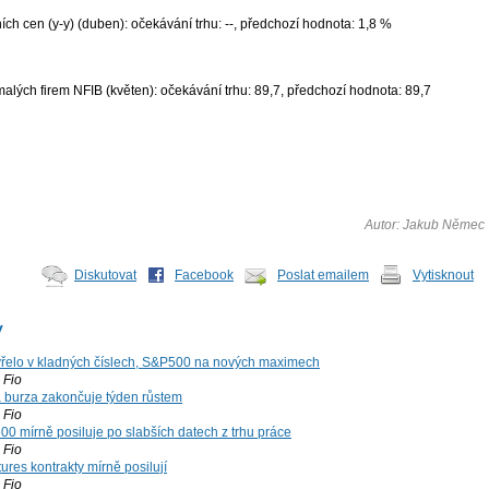
ích cen (y-y) (duben): očekávání trhu: --, předchozí hodnota: 1,8 %
lých firem NFIB (květen): očekávání trhu: 89,7, předchozí hodnota: 89,7
Autor: Jakub Němec
Diskutovat
Facebook
Poslat emailem
Vytisknout
y
řelo v kladných číslech, S&P500 na nových maximech
Fio
á burza zakončuje týden růstem
Fio
00 mírně posiluje po slabších datech z trhu práce
Fio
ures kontrakty mírně posilují
Fio