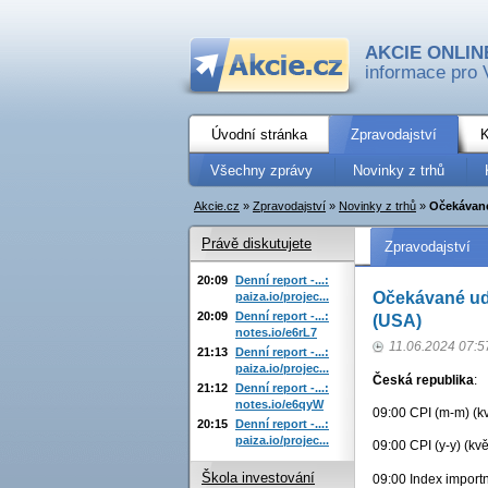
AKCIE ONLIN
informace pro 
Úvodní stránka
Zpravodajství
K
Všechny zprávy
Novinky z trhů
Akcie.cz
»
Zpravodajství
»
Novinky z trhů
»
Očekávané
Právě diskutujete
Zpravodajství
20:09
Denní report -...:
Očekávané udá
paiza.io/projec...
20:09
Denní report -...:
(USA)
notes.io/e6rL7
11.06.2024 07:5
21:13
Denní report -...:
paiza.io/projec...
Česká republika
:
21:12
Denní report -...:
notes.io/e6qyW
09:00 CPI (m-m) (kv
20:15
Denní report -...:
paiza.io/projec...
09:00 CPI (y-y) (kv
Škola investování
09:00 Index importn