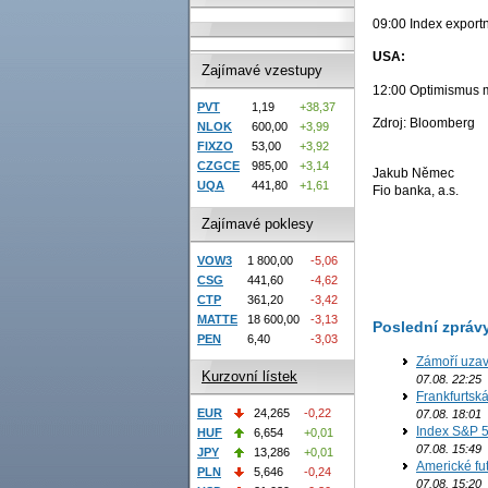
09:00 Index exportn
USA:
Zajímavé vzestupy
12:00 Optimismus ma
PVT
1,19
+38,37
Zdroj: Bloomberg
NLOK
600,00
+3,99
FIXZO
53,00
+3,92
CZGCE
985,00
+3,14
Jakub Němec
UQA
441,80
+1,61
Fio banka, a.s.
Zajímavé poklesy
VOW3
1 800,00
-5,06
CSG
441,60
-4,62
CTP
361,20
-3,42
MATTE
18 600,00
-3,13
Poslední zpráv
PEN
6,40
-3,03
Zámoří uzav
Kurzovní lístek
07.08. 22:25
Frankfurtsk
EUR
24,265
-0,22
07.08. 18:01
Index S&P 5
HUF
6,654
+0,01
07.08. 15:49
JPY
13,286
+0,01
Americké fut
PLN
5,646
-0,24
07.08. 15:20