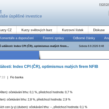
FIOFO
E
Vaše úspěšné investice
urzy CZ
Kurzy světových burz
Kurzovní lístek
Diskuse
Komentáře a doporučení
Firemní zprávy
Odborné články
An
 události: Index CPI (ČR), optimismus malých firem...
Sobota 8.8.2026 8:48
losti: Index CPI (ČR), optimismus malých firem NFIB
7:33
|
Fio banka
ěten): očekávání trhu: 0,1 %, předchozí hodnota: 0,7 %
ěten): očekávání trhu: 2,8 %, předchozí hodnota: 2,9 %
ích cen (y-y) (duben): očekávání trhu: --, předchozí hodnota: 0,1 %