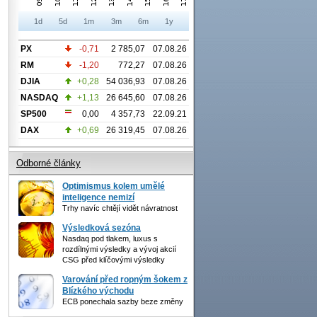
1d
5d
1m
3m
6m
1y
PX
-0,71
2 785,07
07.08.26
RM
-1,20
772,27
07.08.26
DJIA
+0,28
54 036,93
07.08.26
NASDAQ
+1,13
26 645,60
07.08.26
SP500
0,00
4 357,73
22.09.21
DAX
+0,69
26 319,45
07.08.26
Odborné články
Optimismus kolem umělé
inteligence nemizí
Trhy navíc chtějí vidět návratnost
Výsledková sezóna
Nasdaq pod tlakem, luxus s
rozdílnými výsledky a vývoj akcií
CSG před klíčovými výsledky
Varování před ropným šokem z
Blízkého východu
ECB ponechala sazby beze změny