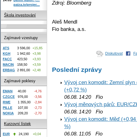
Zdroj: Bloomberg
paiza.io/projec...
Škola investování
Aleš Mendl
Fio banka, a.s.
Zajímavé vzestupy
ATS
3 596,00
+15,85
Diskutovat
F
KGH
1 942,60
+3,98
FACC
423,50
+3,93
MACIN
158,50
+3,59
Poslední zprávy
ERBAG
2 891,00
+2,48
Zajímavé poklesy
Vývoj cen komodit: Zemní plyn 
(+0,72 %)
EMAN
40,00
-4,76
Fio
06.08. 14:20
CZGCE
976,00
-3,56
RWE
1 355,00
-2,84
Vývoj měnových párů: EUR/CZ
PILLE
107,00
-2,73
Fio
06.08. 14:20
NOKIA
209,20
-2,70
Vývoj cen komodit: Měď (+0,94 
Kurzovní lístek
%)
Fio
06.08. 11:05
EUR
24,190
+0,04