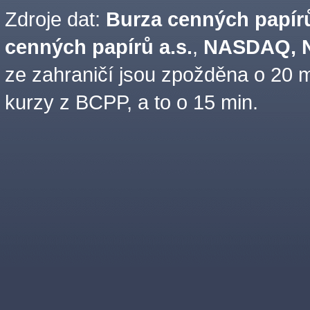
Zdroje dat:
Burza cenných papírů
cenných papírů a.s.
,
NASDAQ, N
ze zahraničí jsou zpožděna o 20 m
kurzy z BCPP, a to o 15 min.