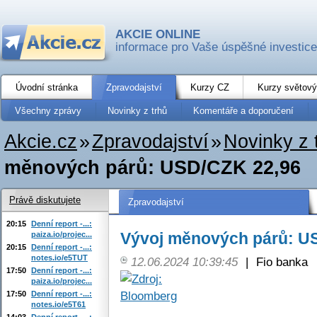
AKCIE ONLINE
informace pro Vaše úspěšné investice
Úvodní stránka
Zpravodajství
Kurzy CZ
Kurzy světový
Všechny zprávy
Novinky z trhů
Komentáře a doporučení
Akcie.cz
»
Zpravodajství
»
Novinky z 
měnových párů: USD/CZK 22,96
Právě diskutujete
Zpravodajství
20:15
Denní report -...:
Vývoj měnových párů: U
paiza.io/projec...
20:15
Denní report -...:
notes.io/e5TUT
12.06.2024 10:39:45
|
Fio banka
17:50
Denní report -...:
paiza.io/projec...
17:50
Denní report -...:
notes.io/e5T61
14:03
Denní report -...: