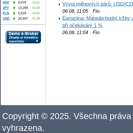
HUF
6,679
+0,01
Vývoj měnových párů: USD/CZ
JPY
13,288
+0,44
Fio
06.08. 11:05
PLN
5,618
+0,01
Eurozóna: Maloobchodní tržby 
USD
20,937
+0,38
při očekávání 1 %
Fio
06.08. 11:04
Copyright © 2025. Všechna práva
vyhrazena.