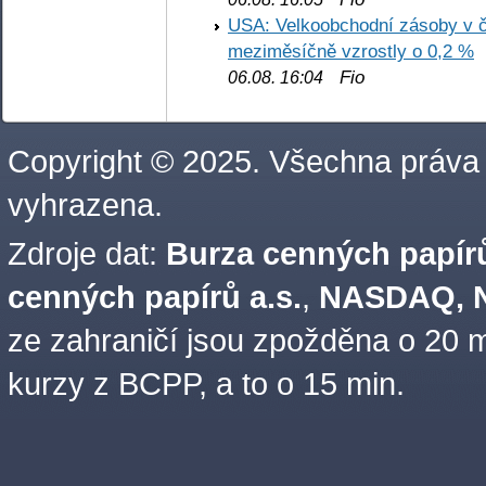
USA: Velkoobchodní zásoby v č
meziměsíčně vzrostly o 0,2 %
Fio
06.08. 16:04
Copyright © 2025. Všechna práva
vyhrazena.
Zdroje dat:
Burza cenných papírů
cenných papírů a.s.
,
NASDAQ, N
ze zahraničí jsou zpožděna o 20 m
kurzy z BCPP, a to o 15 min.