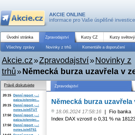
AKCIE ONLINE
informace pro Vaše úspěšné investice
Úvodní stránka
Zpravodajství
Kurzy CZ
Kurzy světový
Všechny zprávy
Novinky z trhů
Komentáře a doporučení
Akcie.cz
»
Zpravodajství
»
Novinky z
trhů
»
Německá burza uzavřela v z
Právě diskutujete
Zpravodajství
20:15
Denní report -...:
Německá burza uzavřela 
paiza.io/projec...
20:15
Denní report -...:
notes.io/e5TUT
18.06.2024 17:58:16
|
Fio banka
17:50
Denní report -...:
Index DAX vzrostl o 0,31 % na 18123
paiza.io/projec...
17:50
Denní report -...:
notes.io/e5T61
14:03
Denní report -...: