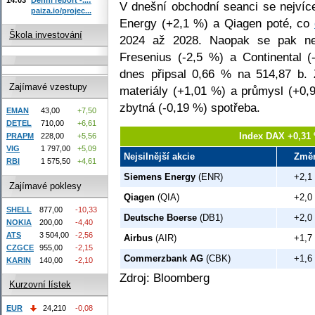
V dnešní obchodní seanci se nejvíc
paiza.io/projec...
Energy (+2,1 %) a Qiagen poté, co
Škola investování
2024 až 2028. Naopak se pak ned
Fresenius (-2,5 %) a Continental
dnes připsal 0,66 % na 514,87 b. Z
Zajímavé vzestupy
materiály (+1,01 %) a průmysl (+0,
zbytná (-0,19 %) spotřeba.
EMAN
43,00
+7,50
DETEL
710,00
+6,61
Index DAX +0,31 
PRAPM
228,00
+5,56
VIG
1 797,00
+5,09
Nejsilnější akcie
Změ
RBI
1 575,50
+4,61
Siemens Energy
(ENR)
+2,1
Zajímavé poklesy
Qiagen
(QIA)
+2,0
SHELL
877,00
-10,33
Deutsche Boerse
(DB1)
+2,0
NOKIA
200,00
-4,40
ATS
3 504,00
-2,56
Airbus
(AIR)
+1,7
CZGCE
955,00
-2,15
Commerzbank AG
(CBK)
+1,6
KARIN
140,00
-2,10
Zdroj: Bloomberg
Kurzovní lístek
EUR
24,210
-0,08