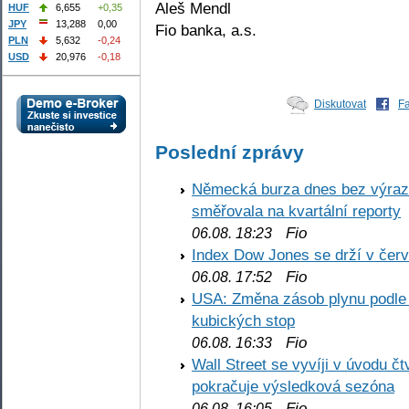
Aleš Mendl
HUF
6,655
+0,35
JPY
13,288
0,00
Fio banka, a.s.
PLN
5,632
-0,24
USD
20,976
-0,18
Diskutovat
F
Poslední zprávy
Německá burza dnes bez výrazn
směřovala na kvartální reporty
Fio
06.08. 18:23
Index Dow Jones se drží v čer
Fio
06.08. 17:52
USA: Změna zásob plynu podle E
kubických stop
Fio
06.08. 16:33
Wall Street se vyvíji v úvodu 
pokračuje výsledková sezóna
Fio
06.08. 16:05