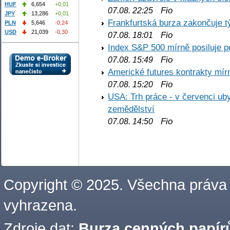
HUF
6,654
+0,01
Fio
07.08. 22:25
JPY
13,286
+0,01
Frankfurtská burza zakončuje 
PLN
5,646
-0,24
USD
21,039
-0,30
Fio
07.08. 18:01
Index S&P 500 mírně posiluje p
Fio
07.08. 15:49
Americké futures kontrakty mírn
Fio
07.08. 15:20
USA: Trh práce - v červenci ub
zemědělství
Fio
07.08. 14:50
Copyright © 2025. Všechna práva
vyhrazena.
Zdroje dat:
Burza cenných papírů