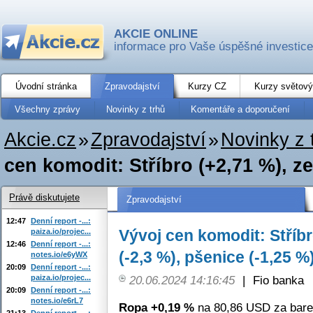
AKCIE ONLINE
informace pro Vaše úspěšné investice
Úvodní stránka
Zpravodajství
Kurzy CZ
Kurzy světový
Všechny zprávy
Novinky z trhů
Komentáře a doporučení
Akcie.cz
»
Zpravodajství
»
Novinky z 
cen komodit: Stříbro (+2,71 %), zem
Právě diskutujete
Zpravodajství
12:47
Denní report -...:
Vývoj cen komodit: Stříbr
paiza.io/projec...
12:46
Denní report -...:
(-2,3 %), pšenice (-1,25 %
notes.io/e6yWX
20:09
Denní report -...:
paiza.io/projec...
20.06.2024 14:16:45
|
Fio banka
20:09
Denní report -...:
notes.io/e6rL7
Ropa +0,19 %
na 80,86 USD za bare
21:13
Denní report -...: