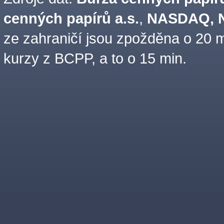
cenných papírů a.s.
,
NASDAQ, N
ze zahraničí jsou zpožděna o 20 m
kurzy z BCPP, a to o 15 min.