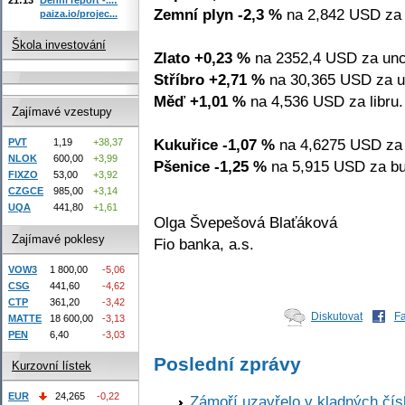
Zemní plyn -2,3 %
na 2,842 USD za
paiza.io/projec...
Škola investování
Zlato +0,23 %
na 2352,4 USD za unc
Stříbro +2,71 %
na 30,365 USD za u
Měď +1,01 %
na 4,536 USD za libru.
Zajímavé vzestupy
Kukuřice -1,07 %
na 4,6275 USD za 
PVT
1,19
+38,37
NLOK
600,00
+3,99
Pšenice -1,25 %
na 5,915 USD za bu
FIXZO
53,00
+3,92
CZGCE
985,00
+3,14
UQA
441,80
+1,61
Olga Švepešová Blaťáková
Zajímavé poklesy
Fio banka, a.s.
VOW3
1 800,00
-5,06
CSG
441,60
-4,62
CTP
361,20
-3,42
Diskutovat
F
MATTE
18 600,00
-3,13
PEN
6,40
-3,03
Poslední zprávy
Kurzovní lístek
EUR
24,265
-0,22
Zámoří uzavřelo v kladných č