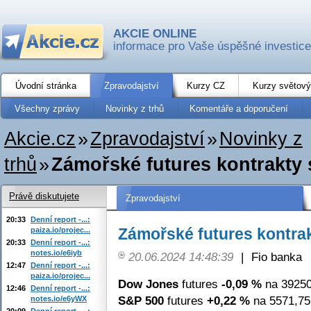
AKCIE ONLINE
informace pro Vaše úspěšné investice
Úvodní stránka
Zpravodajství
Kurzy CZ
Kurzy světový
Všechny zprávy
Novinky z trhů
Komentáře a doporučení
Akcie.cz
»
Zpravodajství
»
Novinky z
trhů
»
Zámořské futures kontrakty
Právě diskutujete
Zpravodajství
20:33
Denní report -...:
Zámořské futures kontra
paiza.io/projec...
20:33
Denní report -...:
notes.io/e6iyb
20.06.2024 14:48:39
|
Fio banka
12:47
Denní report -...:
paiza.io/projec...
Dow Jones
futures
-0,09 %
na 39250
12:46
Denní report -...:
S&P 500
futures
+0,22 %
na 5571,75
notes.io/e6yWX
20:09
Denní report -...: