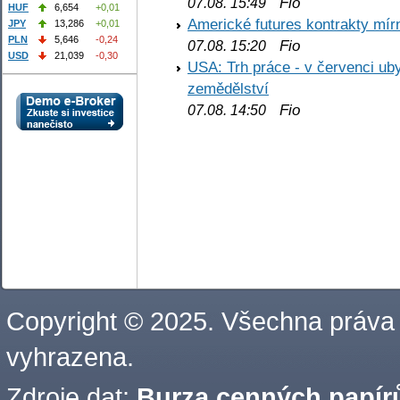
Fio
07.08. 15:49
HUF
6,654
+0,01
Americké futures kontrakty mírn
JPY
13,286
+0,01
PLN
5,646
-0,24
Fio
07.08. 15:20
USD
21,039
-0,30
USA: Trh práce - v červenci ub
zemědělství
Fio
07.08. 14:50
Copyright © 2025. Všechna práva
vyhrazena.
Zdroje dat:
Burza cenných papírů