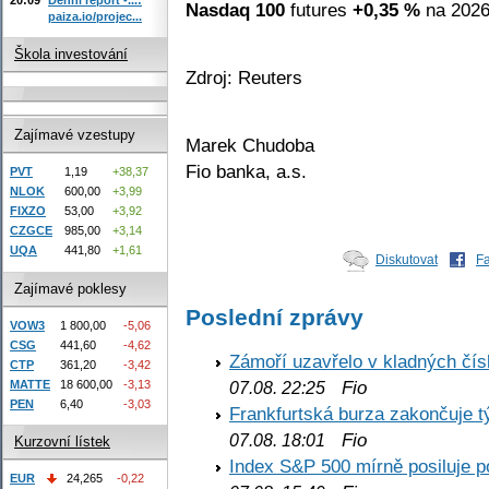
Nasdaq 100
futures
+0,35 %
na 2026
paiza.io/projec...
Škola investování
Zdroj: Reuters
Zajímavé vzestupy
Marek Chudoba
Fio banka, a.s.
PVT
1,19
+38,37
NLOK
600,00
+3,99
FIXZO
53,00
+3,92
CZGCE
985,00
+3,14
UQA
441,80
+1,61
Diskutovat
F
Zajímavé poklesy
Poslední zprávy
VOW3
1 800,00
-5,06
CSG
441,60
-4,62
Zámoří uzavřelo v kladných č
CTP
361,20
-3,42
Fio
MATTE
18 600,00
-3,13
07.08. 22:25
PEN
6,40
-3,03
Frankfurtská burza zakončuje 
Fio
07.08. 18:01
Kurzovní lístek
Index S&P 500 mírně posiluje p
EUR
24,265
-0,22