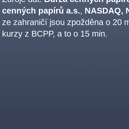
cenných papírů a.s.
,
NASDAQ, N
ze zahraničí jsou zpožděna o 20 m
kurzy z BCPP, a to o 15 min.