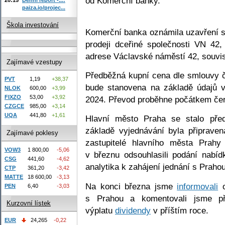
od Komerční banky.
paiza.io/projec...
Škola investování
Komerční banka oznámila uzavření 
prodeji dceřiné společnosti VN 42,
adrese Václavské náměstí 42, souvise
Zajímavé vzestupy
Předběžná kupní cena dle smlouvy či
PVT
1,19
+38,37
bude stanovena na základě údajů 
NLOK
600,00
+3,99
FIXZO
53,00
+3,92
2024. Převod proběhne počátkem če
CZGCE
985,00
+3,14
UQA
441,80
+1,61
Hlavní město Praha se stalo před
základě vyjednávání byla připrave
Zajímavé poklesy
zastupitelé hlavního města Prahy
VOW3
1 800,00
-5,06
v březnu odsouhlasili podání nabí
CSG
441,60
-4,62
analytika k zahájení jednání s Praho
CTP
361,20
-3,42
MATTE
18 600,00
-3,13
Na konci března jsme
informovali
o
PEN
6,40
-3,03
s Prahou a komentovali jsme př
Kurzovní lístek
výplatu
dividendy
v příštím roce.
EUR
24,265
-0,22