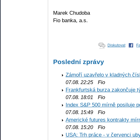
Marek Chudoba
Fio banka, a.s.
Diskutovat
F
Poslední zprávy
Zámoří uzavřelo v kladných č
Fio
07.08. 22:25
Frankfurtská burza zakončuje 
Fio
07.08. 18:01
Index S&P 500 mírně posiluje p
Fio
07.08. 15:49
Americké futures kontrakty mírn
Fio
07.08. 15:20
USA: Trh práce - v červenci ub