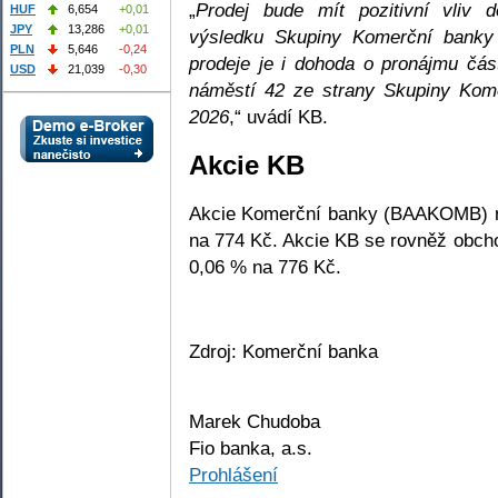
„
Prodej bude mít pozitivní vliv 
HUF
6,654
+0,01
JPY
13,286
+0,01
výsledku Skupiny Komerční banky v
PLN
5,646
-0,24
prodeje je i dohoda o pronájmu čá
USD
21,039
-0,30
náměstí 42 ze strany Skupiny Kom
2026
,“ uvádí KB.
Akcie KB
Akcie Komerční banky (BAAKOMB) na
na 774 Kč. Akcie KB se rovněž obc
0,06 % na 776 Kč.
Zdroj: Komerční banka
Marek Chudoba
Fio banka, a.s.
Prohlášení