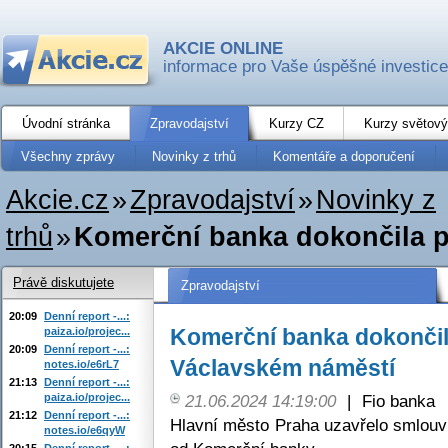
AKCIE ONLINE
informace pro Vaše úspěšné investice
Úvodní stránka
Zpravodajství
Kurzy CZ
Kurzy světový
Všechny zprávy
Novinky z trhů
Komentáře a doporučení
Akcie.cz
»
Zpravodajství
»
Novinky z
trhů
»
Komerční banka dokončila p
Právě diskutujete
Zpravodajství
20:09
Denní report -...:
Komerční banka dokončil
paiza.io/projec...
20:09
Denní report -...:
Václavském náměstí
notes.io/e6rL7
21:13
Denní report -...:
paiza.io/projec...
21.06.2024 14:19:00
|
Fio banka
21:12
Denní report -...:
Hlavní město Praha uzavřelo smlouvu
notes.io/e6qyW
20:15
Denní report -...: