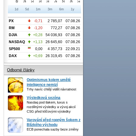
1d
5d
1m
3m
6m
1y
PX
-0,71
2 785,07
07.08.26
RM
-1,20
772,27
07.08.26
DJIA
+0,28
54 036,93
07.08.26
NASDAQ
+1,13
26 645,60
07.08.26
SP500
0,00
4 357,73
22.09.21
DAX
+0,69
26 319,45
07.08.26
Odborné články
Optimismus kolem umělé
inteligence nemizí
Trhy navíc chtějí vidět návratnost
Výsledková sezóna
Nasdaq pod tlakem, luxus s
rozdílnými výsledky a vývoj akcií
CSG před klíčovými výsledky
Varování před ropným šokem z
Blízkého východu
ECB ponechala sazby beze změny