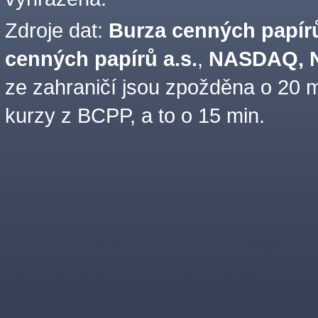
Zdroje dat:
Burza cenných papírů
cenných papírů a.s.
,
NASDAQ, N
ze zahraničí jsou zpožděna o 20 m
kurzy z BCPP, a to o 15 min.