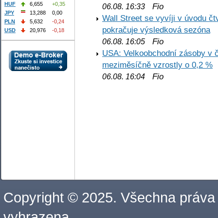
HUF
6,655
+0,35
Fio
06.08. 16:33
JPY
13,288
0,00
Wall Street se vyvíji v úvodu 
PLN
5,632
-0,24
pokračuje výsledková sezóna
USD
20,976
-0,18
Fio
06.08. 16:05
USA: Velkoobchodní zásoby v č
meziměsíčně vzrostly o 0,2 %
Fio
06.08. 16:04
Copyright © 2025. Všechna práva
vyhrazena.