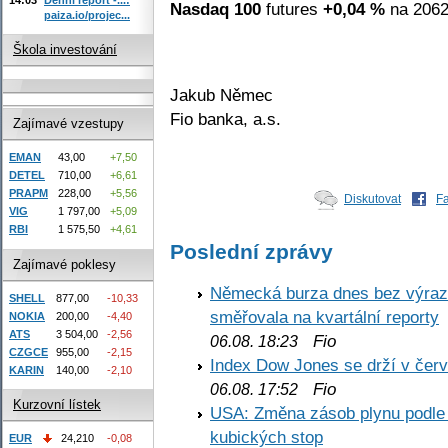
Nasdaq 100
futures
+0,04 %
na 2062
paiza.io/projec...
Škola investování
Jakub Němec
Fio banka, a.s.
Zajímavé vzestupy
EMAN
43,00
+7,50
DETEL
710,00
+6,61
PRAPM
228,00
+5,56
Diskutovat
F
VIG
1 797,00
+5,09
RBI
1 575,50
+4,61
Poslední zprávy
Zajímavé poklesy
Německá burza dnes bez výrazn
SHELL
877,00
-10,33
směřovala na kvartální reporty
NOKIA
200,00
-4,40
ATS
3 504,00
-2,56
Fio
06.08. 18:23
CZGCE
955,00
-2,15
Index Dow Jones se drží v čer
KARIN
140,00
-2,10
Fio
06.08. 17:52
Kurzovní lístek
USA: Změna zásob plynu podle E
kubických stop
EUR
24,210
-0,08