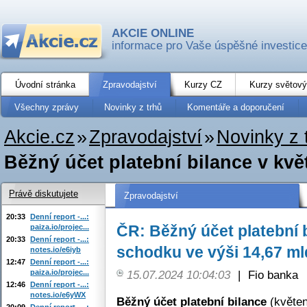
AKCIE ONLINE
informace pro Vaše úspěšné investice
Úvodní stránka
Zpravodajství
Kurzy CZ
Kurzy světový
Všechny zprávy
Novinky z trhů
Komentáře a doporučení
Akcie.cz
»
Zpravodajství
»
Novinky z 
Běžný účet platební bilance v kvě
Právě diskutujete
Zpravodajství
20:33
Denní report -...:
ČR: Běžný účet platební 
paiza.io/projec...
20:33
Denní report -...:
schodku ve výši 14,67 ml
notes.io/e6iyb
12:47
Denní report -...:
paiza.io/projec...
15.07.2024 10:04:03
|
Fio banka
12:46
Denní report -...:
notes.io/e6yWX
Běžný účet platební bilance
(květen
20:09
Denní report -...: