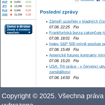
HUF
6,654
+0,01
JPY
13,286
+0,01
PLN
5,646
-0,24
Poslední zprávy
USD
21,039
-0,30
Zámoří uzavřelo v kladných č
Fio
07.08. 22:25
Frankfurtská burza zakončuje 
Fio
07.08. 18:01
Index S&P 500 mírně posiluje p
Fio
07.08. 15:49
Americké futures kontrakty mírn
Fio
07.08. 15:20
USA: Trh práce - v červenci ub
zemědělství
Fio
07.08. 14:50
Copyright © 2025. Všechna práva