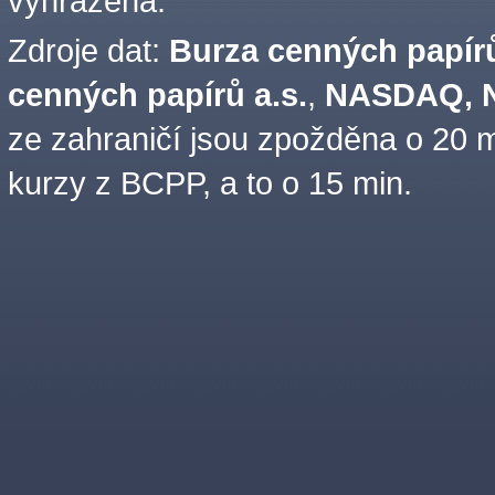
vyhrazena.
Zdroje dat:
Burza cenných papírů
cenných papírů a.s.
,
NASDAQ, N
ze zahraničí jsou zpožděna o 20 m
kurzy z BCPP, a to o 15 min.