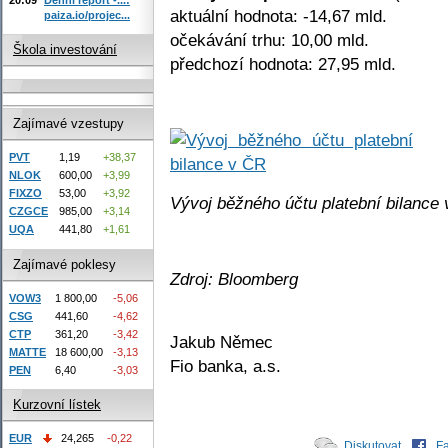
aktuální hodnota: -14,67 mld.
paiza.io/projec...
očekávání trhu: 10,00 mld.
Škola investování
předchozí hodnota: 27,95 mld.
Zajímavé vzestupy
PVT
1,19
+38,37
NLOK
600,00
+3,99
FIXZO
53,00
+3,92
Vývoj běžného účtu platební bilance
CZGCE
985,00
+3,14
UQA
441,80
+1,61
Zajímavé poklesy
Zdroj: Bloomberg
VOW3
1 800,00
-5,06
CSG
441,60
-4,62
CTP
361,20
-3,42
Jakub Němec
MATTE
18 600,00
-3,13
Fio banka, a.s.
PEN
6,40
-3,03
Kurzovní lístek
EUR
24,265
-0,22
Diskutovat
F