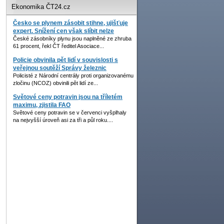
Ekonomika ČT24.cz
Česko se plynem zásobit stihne, ujišťuje
expert. Snížení cen však slíbit nelze
České zásobníky plynu jsou naplněné ze zhruba
61 procent, řekl ČT ředitel Asociace...
Policie obvinila pět lidí v souvislosti s
veřejnou soutěží Správy železnic
Policisté z Národní centrály proti organizovanému
zločinu (NCOZ) obvinili pět lidí ze...
Světové ceny potravin jsou na tříletém
maximu, zjistila FAO
Světové ceny potravin se v červenci vyšplhaly
na nejvyšší úroveň asi za tři a půl roku....