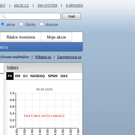
NDY
|
AKCIE.CZ
|
RM-SYSTÉM
|
E-BROKER
akcie
články
diskuze
Rádce investora
Moje akcie
alýzy
Uživatel nepřihlášen
|
Přihlásit se
|
Zaregistrovat se
Indexy
PX
RM
DJ
NASDAQ
SP500
DAX
08.08.2026