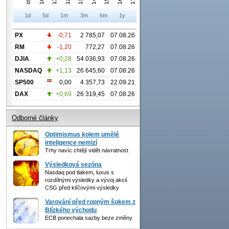
1d
5d
1m
3m
6m
1y
PX
-0,71
2 785,07
07.08.26
RM
-1,20
772,27
07.08.26
DJIA
+0,28
54 036,93
07.08.26
NASDAQ
+1,13
26 645,60
07.08.26
SP500
0,00
4 357,73
22.09.21
DAX
+0,69
26 319,45
07.08.26
Odborné články
Optimismus kolem umělé
inteligence nemizí
Trhy navíc chtějí vidět návratnost
Výsledková sezóna
Nasdaq pod tlakem, luxus s
rozdílnými výsledky a vývoj akcií
CSG před klíčovými výsledky
Varování před ropným šokem z
Blízkého východu
ECB ponechala sazby beze změny