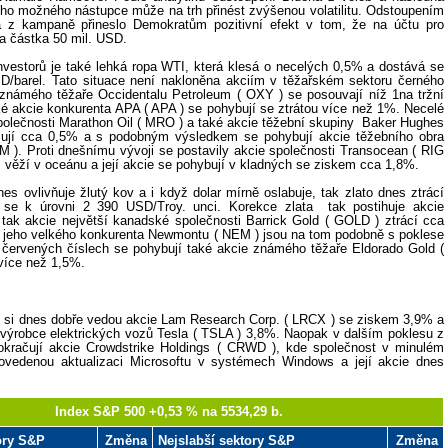
eho možného nástupce může na trh přinést zvýšenou volatilitu. Odstoupením
a z kampaně přineslo Demokratům pozitivní efekt v tom, že na účtu pro
a částka 50 mil. USD.
nvestorů je také lehká ropa WTI, která klesá o necelých 0,5% a dostává se
D/barel. Tato situace není nakloněna akciím v těžařském sektoru černého
 známého těžaře Occidentalu Petroleum ( OXY ) se posouvají níž 1na tržní
é akcie konkurenta APA ( APA ) se pohybují se ztrátou více než 1%. Necelé
polečnosti Marathon Oil ( MRO ) a také akcie těžební skupiny
Baker Hughes
sují cca 0,5% a s podobným výsledkem se pohybují akcie těžebního obra
 ). Proti dnešnímu vývoji se postavily akcie společnosti Transocean ( RIG
 z věží v oceánu a její akcie se pohybují v kladných se ziskem cca 1,8%.
es ovlivňuje žlutý kov a i když dolar mírně oslabuje, tak zlato dnes ztrácí
 se k úrovni 2 390 USD/Troy. unci. Korekce zlata
tak postihuje akcie
a tak akcie největší kanadské společnosti Barrick Gold ( GOLD ) ztrácí cca
e jeho velkého konkurenta Newmontu ( NEM ) jsou na tom podobně s poklese
 červených číslech se pohybují také akcie známého těžaře Eldorado Gold (
 více než 1,5%.
 si dnes dobře vedou akcie Lam Research Corp. ( LRCX ) se ziskem 3,9% a
 výrobce elektrických vozů Tesla ( TSLA ) 3,8%. Naopak v dalším poklesu z
okračují akcie Crowdstrike Holdings ( CRWD ), kde společnost v minulém
povedenou aktualizaci Microsoftu v systémech Windows a její akcie dnes
Index S&P 500 +0,53 % na 5534,29 b.
tory S&P
Změna
Nejslabší sektory S&P
Změna