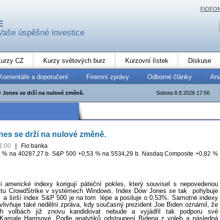
FIOFO
E
Vaše úspěšné investice
urzy CZ
Kurzy světových burz
Kurzovní lístek
Diskuse
Komentáře a doporučení
Firemní zprávy
Odborné články
An
 Jones se drží na nulové změně.
Sobota 8.8.2026 17:56
es se drží na nulové změně.
1:00
|
Fio banka
 % na 40287,27 b. S&P 500 +0,53 % na 5534,29 b. Nasdaq Composite +0,82 %
i americké indexy korigují páteční pokles, který souvisel s nepovedenou
uktu CrowdStrike v systémech Windows. Index Dow Jones se tak
pohybuje
a širší index S&P 500 je na tom
lépe a posiluje o 0,53%. Samotné indexy
ovlivňuje také nedělní zpráva, kdy současný prezident Joe Biden oznámil, že
ch volbách již znovu kandidovat nebude a vyjádřil tak podporu své
 Kamale Harrisové. Podle analytiků odstoupení Bidena z voleb a následná