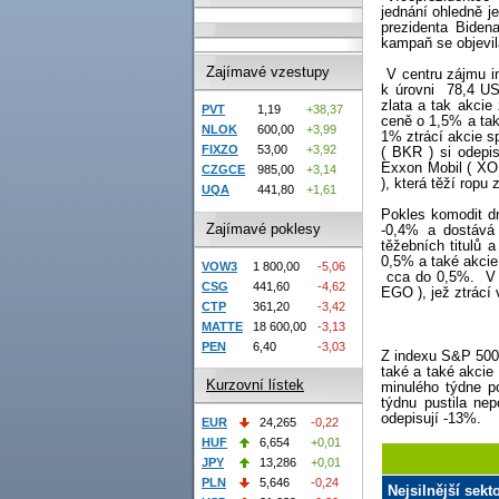
jednání ohledně j
prezidenta Biden
kampaň se objevil
Zajímavé vzestupy
V centru zájmu i
k úrovni
78,4 US
zlata a tak akcie
PVT
1,19
+38,37
ceně o 1,5% a tak
NLOK
600,00
+3,99
1% ztrácí akcie s
FIXZO
53,00
+3,92
( BKR ) si odepi
Exxon Mobil ( XOM
CZGCE
985,00
+3,14
), která těží ropu
UQA
441,80
+1,61
Pokles komodit dn
Zajímavé poklesy
-0,4% a dostává
těžebních titulů 
0,5% a také akci
VOW3
1 800,00
-5,06
cca do 0,5%.
V
CSG
441,60
-4,62
EGO ), jež ztrácí
CTP
361,20
-3,42
MATTE
18 600,00
-3,13
PEN
6,40
-3,03
Z indexu S&P 500
také a také akcie
Kurzovní lístek
minulého týdne p
týdnu pustila ne
odepisují -13%.
EUR
24,265
-0,22
HUF
6,654
+0,01
JPY
13,286
+0,01
PLN
5,646
-0,24
Nejsilnější sek