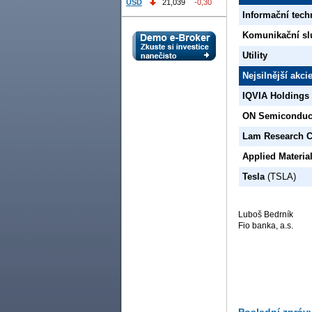
USD
21,039
-0,30
Informační tech
Komunikační sl
Utility
Nejsilnější akc
IQVIA Holdings
ON Semiconduc
Lam Research 
Applied Materia
Tesla
(TSLA)
Luboš Bedrník
Fio banka, a.s.
Poslední zpráv