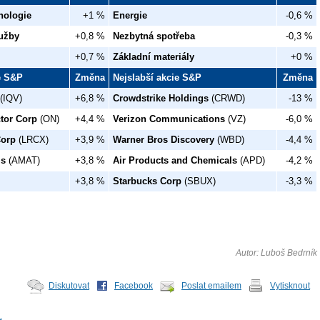
nologie
+1 %
Energie
-0,6 %
užby
+0,8 %
Nezbytná spotřeba
-0,3 %
+0,7 %
Základní materiály
+0 %
ie S&P
Změna
Nejslabší akcie S&P
Změna
(IQV)
+6,8 %
Crowdstrike Holdings
(CRWD)
-13 %
tor Corp
(ON)
+4,4 %
Verizon Communications
(VZ)
-6,0 %
Corp
(LRCX)
+3,9 %
Warner Bros Discovery
(WBD)
-4,4 %
ls
(AMAT)
+3,8 %
Air Products and Chemicals
(APD)
-4,2 %
+3,8 %
Starbucks Corp
(SBUX)
-3,3 %
Autor: Luboš Bedrník
Diskutovat
Facebook
Poslat emailem
Vytisknout
y