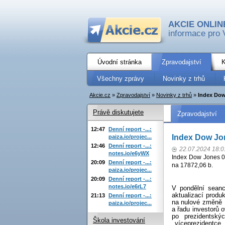
AKCIE ONLIN
informace pro 
Úvodní stránka
Zpravodajství
K
Všechny zprávy
Novinky z trhů
Akcie.cz
»
Zpravodajství
»
Novinky z trhů
»
Index Dow
Právě diskutujete
Zpravodajství
12:47
Denní report -...:
Index Dow Jon
paiza.io/projec...
12:46
Denní report -...:
22.07.2024 18:0
notes.io/e6yWX
Index Dow Jones 0
20:09
Denní report -...:
na 17872,06 b.
paiza.io/projec...
20:09
Denní report -...:
notes.io/e6rL7
V pondělní seanc
aktualizací prod
21:13
Denní report -...:
na nulové změně
paiza.io/projec...
a řadu investorů 
po prezidentský
Škola investování
víceprezidentce