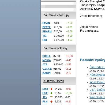
Čínský
Shanghai C
Jihokorejský
Kospi
Australský
S&P/AS
Zajímavé vzestupy
Zdroj: Bloomberg
EMAN
43,00
+7,50
Jakub Němec
DETEL
710,00
+6,61
Fio banka, a.s.
PRAPM
228,00
+5,56
VIG
1 797,00
+5,09
RBI
1 575,50
+4,61
Zajímavé poklesy
SHELL
877,00
-10,33
Poslední zpráv
NOKIA
200,00
-4,40
ATS
3 504,00
-2,56
Širší index 
CZGCE
955,00
-2,15
06.08. 22:14
KARIN
140,00
-2,10
Německá bur
06.08. 18:23
Kurzovní lístek
Index Dow J
06.08. 17:52
EUR
24,210
-0,08
USA: Změna 
HUF
6,655
+0,35
06.08. 16:33
Wall Street
JPY
13,288
0,00
06.08. 16:05
PLN
5,632
-0,24