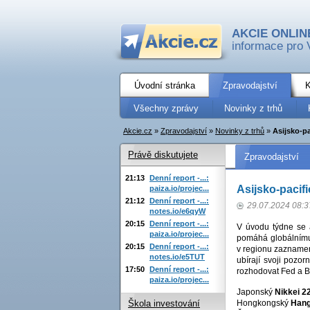
AKCIE ONLIN
informace pro 
Úvodní stránka
Zpravodajství
K
Všechny zprávy
Novinky z trhů
Akcie.cz
»
Zpravodajství
»
Novinky z trhů
»
Asijsko-pa
Právě diskutujete
Zpravodajství
21:13
Denní report -...:
Asijsko-pacifi
paiza.io/projec...
21:12
Denní report -...:
29.07.2024 08:3
notes.io/e6qyW
20:15
Denní report -...:
V úvodu týdne se a
paiza.io/projec...
pomáhá globálnímu 
20:15
Denní report -...:
v regionu zaznamená
notes.io/e5TUT
ubírají svoji pozor
17:50
Denní report -...:
rozhodovat Fed a B
paiza.io/projec...
Japonský
Nikkei 2
Hongkongský
Hang
Škola investování