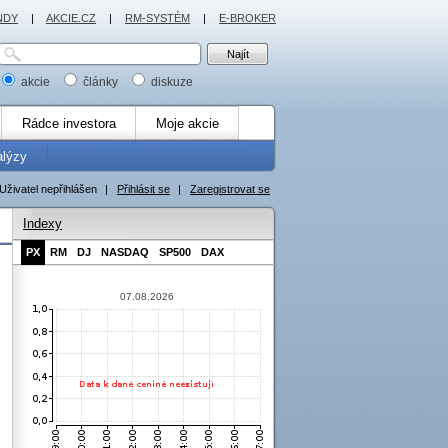
NDY
|
AKCIE.CZ
|
RM-SYSTÉM
|
E-BROKER
akcie
články
diskuze
Rádce investora
Moje akcie
alýzy
Uživatel nepřihlášen
|
Přihlásit se
|
Zaregistrovat se
Indexy
PX
RM
DJ
NASDAQ
SP500
DAX
07.08.2026