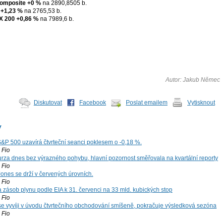
omposite
+0 %
na 2890,8505 b.
+1,23 %
na 2765,53 b.
X 200
+0,86 %
na 7989,6 b.
Autor: Jakub Němec
Diskutovat
Facebook
Poslat emailem
Vytisknout
y
S&P 500 uzavírá čtvrteční seanci poklesem o -0,18 %.
Fio
za dnes bez výrazného pohybu, hlavní pozornost směřovala na kvartální reporty
Fio
ones se drží v červených úrovních.
Fio
zásob plynu podle EIA k 31. červenci na 33 mld. kubických stop
Fio
 se vyvíji v úvodu čtvrtečního obchodování smíšeně, pokračuje výsledková sezóna
Fio