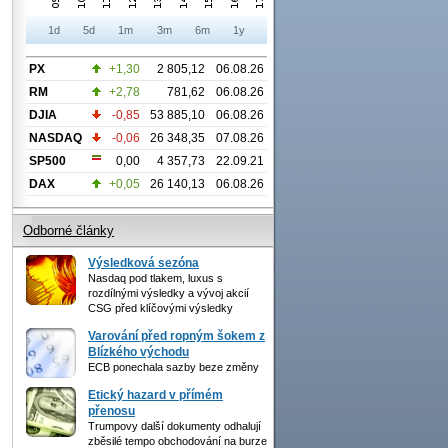
1d
5d
1m
3m
6m
1y
PX
+1,30
2 805,12
06.08.26
RM
+2,78
781,62
06.08.26
DJIA
-0,85
53 885,10
06.08.26
NASDAQ
-0,06
26 348,35
07.08.26
SP500
0,00
4 357,73
22.09.21
DAX
+0,05
26 140,13
06.08.26
Odborné články
Výsledková sezóna
Nasdaq pod tlakem, luxus s
rozdílnými výsledky a vývoj akcií
CSG před klíčovými výsledky
Varování před ropným šokem z
Blízkého východu
ECB ponechala sazby beze změny
Etický hazard v přímém
přenosu
Trumpovy další dokumenty odhalují
zběsilé tempo obchodování na burze