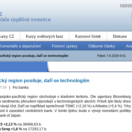
FIOFO
E
Vaše úspěšné investice
urzy CZ
Kurzy světových burz
Kurzovní lístek
Diskuse
Komentáře a doporučení
Firemní zprávy
Odborné články
An
cifický region posiluje, daří se technologiím
Pátek 7.8.2026 6:51
cký region posiluje, daří se technologiím
7:54
|
Fio banka
sijsko-pacifický region obchoduje v kladném teritoriu. Dle agentury Bloomberg
sentimentu přerušení výprodejů u technologických akciích. Právě tyto tituly dnes
vají růst. Daří se například společnosti TSMC (+2,16 %) a Alibaba (+5,4 %). Trhy
nost k zasedání centrálních bank. V tomto týdnu bude o vývoji monetární politiky
ank of Japan.
25
+2,13 %
na 38468,63 b.
 Seng
+1,6 %
na 17293,17 b.