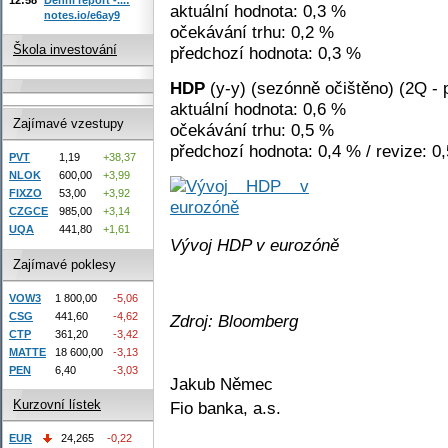
aktuální hodnota: 0,3 %
notes.io/e6ay9
očekávání trhu: 0,2 %
Škola investování
předchozí hodnota: 0,3 %
HDP
(y-y) (sezónně očištěno) (2Q - 
aktuální hodnota: 0,6 %
Zajímavé vzestupy
očekávání trhu: 0,5 %
předchozí hodnota: 0,4 % / revize: 0
PVT
1,19
+38,37
NLOK
600,00
+3,99
FIXZO
53,00
+3,92
CZGCE
985,00
+3,14
UQA
441,80
+1,61
Vývoj HDP v eurozóně
Zajímavé poklesy
VOW3
1 800,00
-5,06
CSG
441,60
-4,62
Zdroj: Bloomberg
CTP
361,20
-3,42
MATTE
18 600,00
-3,13
PEN
6,40
-3,03
Jakub Němec
Kurzovní lístek
Fio banka, a.s.
EUR
24,265
-0,22