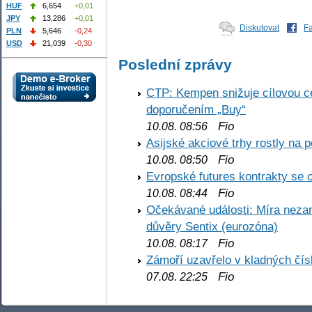
HUF
6,654
+0,01
JPY
13,286
+0,01
Diskutovat
F
PLN
5,646
-0,24
USD
21,039
-0,30
Poslední zprávy
CTP: Kempen snižuje cílovou 
doporučením „Buy“
Fio
10.08. 08:56
Asijské akciové trhy rostly na 
Fio
10.08. 08:50
Evropské futures kontrakty se 
Fio
10.08. 08:44
Očekávané události: Míra nezam
důvěry Sentix (eurozóna)
Fio
10.08. 08:17
Zámoří uzavřelo v kladných č
Fio
07.08. 22:25