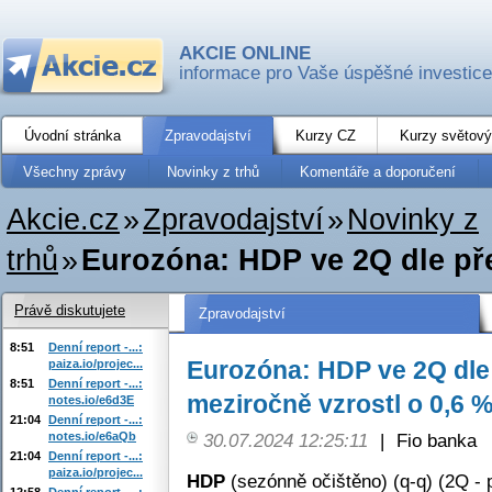
AKCIE ONLINE
informace pro Vaše úspěšné investice
Úvodní stránka
Zpravodajství
Kurzy CZ
Kurzy světový
Všechny zprávy
Novinky z trhů
Komentáře a doporučení
Akcie.cz
»
Zpravodajství
»
Novinky z
trhů
»
Eurozóna: HDP ve 2Q dle pře
Právě diskutujete
Zpravodajství
8:51
Denní report -...:
Eurozóna: HDP ve 2Q dle
paiza.io/projec...
8:51
Denní report -...:
meziročně vzrostl o 0,6 %
notes.io/e6d3E
21:04
Denní report -...:
notes.io/e6aQb
30.07.2024 12:25:11
|
Fio banka
21:04
Denní report -...:
paiza.io/projec...
HDP
(sezónně očištěno) (q-q) (2Q - 
12:58
Denní report -...: