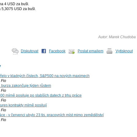
a 4 USD za bušl.
 5,3075 USD za bušl.
Autor: Marek Chudoba
Diskutovat
Facebook
Poslat emailem
Vytisknout
y
řelo v kladných číslech, S&P500 na nových maximech
Fio
á burza zakončuje týden růstem
Fio
00 mírně posiluje po slabších datech z trhu práce
Fio
ures kontrakty mírně posilují
Fio
ce - v červenci ubylo 23 tis. pracovních míst mimo zemědělství
Fio