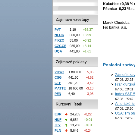
Kukuřice +0,38 %
n
Pšenice -0,23 %
na
Zajímavé vzestupy
Marek Chudoba
Fio banka, a.s.
PVT
1,19
+38,37
NLOK
600,00
+3,99
FIXZO
53,00
+3,92
CZGCE
985,00
+3,14
UQA
441,80
+1,61
Zajímavé poklesy
Poslední zpráv
VOW3
1 800,00
-5,06
Zámoří uzav
CSG
441,60
-4,62
07.08. 22:25
CTP
361,20
-3,42
Frankfurtsk
MATTE
18 600,00
-3,13
07.08. 18:01
Index S&P 5
PEN
6,40
-3,03
07.08. 15:49
Americké fut
Kurzovní lístek
07.08. 15:20
USA: Trh prá
EUR
24,265
-0,22
07.08. 14:50
HUF
6,654
+0,01
JPY
13,286
+0,01
PLN
5,646
-0,24