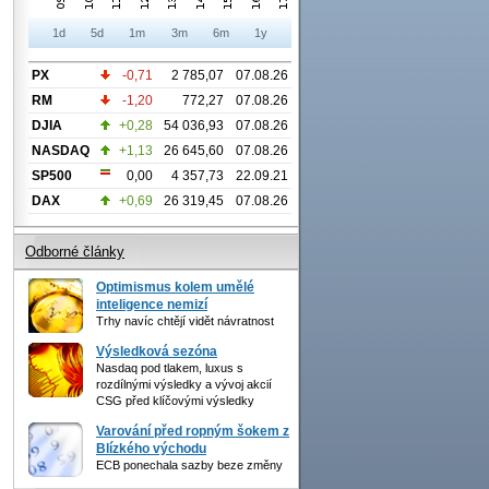
1d
5d
1m
3m
6m
1y
PX
-0,71
2 785,07
07.08.26
RM
-1,20
772,27
07.08.26
DJIA
+0,28
54 036,93
07.08.26
NASDAQ
+1,13
26 645,60
07.08.26
SP500
0,00
4 357,73
22.09.21
DAX
+0,69
26 319,45
07.08.26
Odborné články
Optimismus kolem umělé
inteligence nemizí
Trhy navíc chtějí vidět návratnost
Výsledková sezóna
Nasdaq pod tlakem, luxus s
rozdílnými výsledky a vývoj akcií
CSG před klíčovými výsledky
Varování před ropným šokem z
Blízkého východu
ECB ponechala sazby beze změny