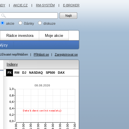
NDY
|
AKCIE.CZ
|
RM-SYSTÉM
|
E-BROKER
akcie
články
diskuze
Rádce investora
Moje akcie
alýzy
Uživatel nepřihlášen
|
Přihlásit se
|
Zaregistrovat se
Indexy
PX
RM
DJ
NASDAQ
SP500
DAX
08.08.2026