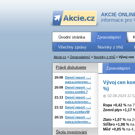
AKCIE ONLIN
informace pro 
Úvodní stránka
Zpravodajství
K
Všechny zprávy
Novinky z trhů
Akcie.cz
»
Zpravodajství
»
Novinky z trhů
»
Vývoj cen 
Právě diskutujete
Zpravodajství
20:09
Denní report -...:
Vývoj cen komo
paiza.io/projec...
20:09
Denní report -...:
%)
notes.io/e6rL7
02.08.2024 11:5
21:13
Denní report -...:
paiza.io/projec...
Ropa +0,42 %
na 7
21:12
Denní report -...:
Zemní plyn +1,17 
notes.io/e6qyW
20:15
Denní report -...:
Zlato +1,07 %
na 24
paiza.io/projec...
Stříbro +1,98 %
na 
Měď +0,85 %
na 4,
Škola investování