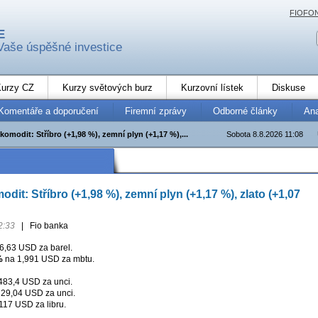
FIOFO
E
Vaše úspěšné investice
urzy CZ
Kurzy světových burz
Kurzovní lístek
Diskuse
Komentáře a doporučení
Firemní zprávy
Odborné články
An
komodit: Stříbro (+1,98 %), zemní plyn (+1,17 %),...
Sobota 8.8.2026 11:08
dit: Stříbro (+1,98 %), zemní plyn (+1,17 %), zlato (+1,07
2:33
|
Fio banka
6,63 USD za barel.
%
na 1,991 USD za mbtu.
83,4 USD za unci.
29,04 USD za unci.
117 USD za libru.