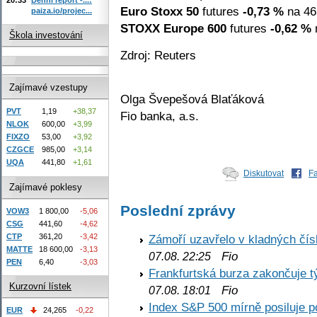
Euro Stoxx 50
futures
-0,73 %
na 46
paiza.io/projec...
STOXX Europe 600
futures
-0,62 %
n
Škola investování
Zdroj: Reuters
Zajímavé vzestupy
Olga Švepešová Blaťáková
PVT
1,19
+38,37
Fio banka, a.s.
NLOK
600,00
+3,99
FIXZO
53,00
+3,92
CZGCE
985,00
+3,14
UQA
441,80
+1,61
Diskutovat
F
Zajímavé poklesy
Poslední zprávy
VOW3
1 800,00
-5,06
CSG
441,60
-4,62
CTP
361,20
-3,42
Zámoří uzavřelo v kladných č
MATTE
18 600,00
-3,13
Fio
07.08. 22:25
PEN
6,40
-3,03
Frankfurtská burza zakončuje 
Kurzovní lístek
Fio
07.08. 18:01
Index S&P 500 mírně posiluje p
EUR
24,265
-0,22