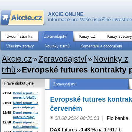
AKCIE ONLINE
informace pro Vaše úspěšné investice
Úvodní stránka
Zpravodajství
Kurzy CZ
Kurzy světový
Všechny zprávy
Novinky z trhů
Komentáře a doporučení
Akcie.cz
»
Zpravodajství
»
Novinky z
trhů
»
Evropské futures kontrakty 
Právě diskutujete
Zpravodajství
21:04
Denní report -...:
Evropské futures kontrak
notes.io/e6aQb
21:04
Denní report -...:
červeném
paiza.io/projec...
12:58
Denní report -...:
notes.io/e6ay9
08.08.2024 08:30:03
|
Fio banka
12:58
Denní report -...:
paiza.io/projec...
DAX
futures
-0,43 %
na 17617 b.
20:33
Denní report -...: