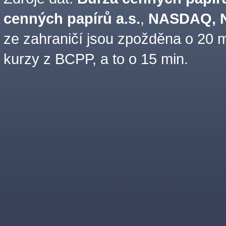
cenných papírů a.s.
,
NASDAQ, N
ze zahraničí jsou zpožděna o 20 m
kurzy z BCPP, a to o 15 min.