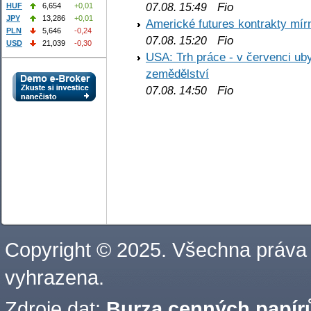
Fio
07.08. 15:49
HUF
6,654
+0,01
JPY
13,286
+0,01
Americké futures kontrakty mírn
PLN
5,646
-0,24
Fio
07.08. 15:20
USD
21,039
-0,30
USA: Trh práce - v červenci ub
zemědělství
Fio
07.08. 14:50
Copyright © 2025. Všechna práva
vyhrazena.
Zdroje dat:
Burza cenných papírů