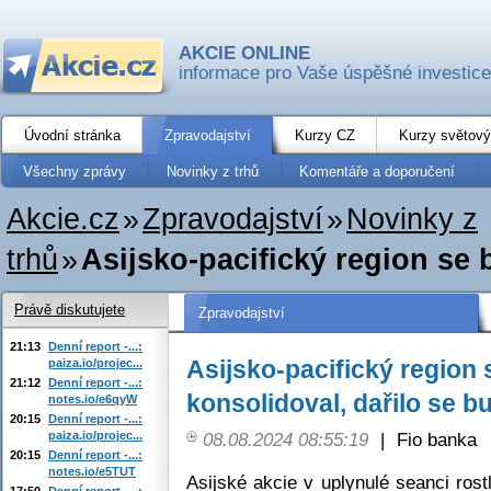
AKCIE ONLINE
informace pro Vaše úspěšné investice
Úvodní stránka
Zpravodajství
Kurzy CZ
Kurzy světový
Všechny zprávy
Novinky z trhů
Komentáře a doporučení
Akcie.cz
»
Zpravodajství
»
Novinky z
trhů
»
Asijsko-pacifický region se
Právě diskutujete
Zpravodajství
21:13
Denní report -...:
Asijsko-pacifický regio
paiza.io/projec...
21:12
Denní report -...:
konsolidoval, dařilo se 
notes.io/e6qyW
20:15
Denní report -...:
paiza.io/projec...
08.08.2024 08:55:19
|
Fio banka
20:15
Denní report -...:
notes.io/e5TUT
Asijské akcie v uplynulé seanci ros
17:50
Denní report -...: