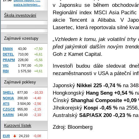
v Japonsku se během obchodování 
paiza.io/projec...
Regionální index MSCI Asia Pacific
Škola investování
akcie Tencent a Alibaba. V Japo
Lasertec, která reportovala silné kva
„Vzhledem k tomu, jak volatilní trhy
Zajímavé vzestupy
před jakýmkoli dalším novým trend
EMAN
43,00
+7,50
Goh z Kamet Capital.
DETEL
710,00
+6,61
PRAPM
228,00
+5,56
Investoři budou dále sledovat dn
VIG
1 797,00
+5,09
RBI
1 575,50
+4,61
nezaměstnanosti v USA a páteční infl
Zajímavé poklesy
Japonský
Nikkei 225
-0,74 %
na 348
Hongkongský
Hang Seng
+0,54 %
na
SHELL
877,00
-10,33
NOKIA
200,00
-4,40
Čínský
Shanghai Composite
+0,09
ATS
3 504,00
-2,56
Jihokorejský
Kospi
-0,45 %
na 2556,
CZGCE
955,00
-2,15
Australský
S&P/ASX 200
-0,23 %
na 
KARIN
140,00
-2,10
Kurzovní lístek
Zdroj: Bloomberg
EUR
24,210
-0,08