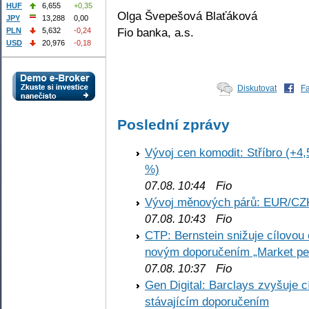
HUF
6,655
+0,35
Olga Švepešová Blaťáková
JPY
13,288
0,00
Fio banka, a.s.
PLN
5,632
-0,24
USD
20,976
-0,18
Diskutovat
F
Poslední zprávy
Vývoj cen komodit: Stříbro (+4,
%)
Fio
07.08. 10:44
Vývoj měnových párů: EUR/CZ
Fio
07.08. 10:43
CTP: Bernstein snižuje cílovo
novým doporučením „Market pe
Fio
07.08. 10:37
Gen Digital: Barclays zvyšuje
stávajícím doporučením