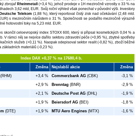
ký zbrojař
Rheinmetall
(+3,4 %), jehož prodeje v 1H meziročně vzrostly o 33 % na
dhadech 3,62 mld, EUR. Svůj roční výhled však ponechal v původní výši. Investory
Deutsche Telekom
(1,88 %), který reportoval čistý zisk nad očekávání (2,48 mld.
EUR) s meziročním nárůstem o 31 %. Společnosti se podařilo meziročně výrazně
olné hotovostní toky na 5,23 mld. EUR.
s skončil celoevropský index STOXX 600, který si připsal kosmetických 0,04 % a
b. V rámci něj se nejvíce dařilo sektoru zdravotní péče (+0,95 %), zbytné spotřeby
kačních služeb (+0,11 %). Naopak odepisoval sektor realit (-0,82 %), zboží běžné
a základních materiálů (-0,23 %).
Index DAX +0,37 % na 17680,4 b.
e
Změna
Nejslabší akcie
Změna
(RHM)
+3,4 %
Commerzbank AG
(CBK)
-3,1 %
+2,9 %
Brenntag
(BNR)
-2,9 %
+2,1 %
Deutsche Post AG
(DHL)
-1,9 %
+1,9 %
Beiersdorf AG
(BEI)
-1,8 %
om
(DTE)
+1,9 %
MTU Aero Engines
(MTX)
-1,6 %