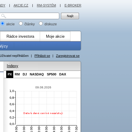
NDY
|
AKCIE.CZ
|
RM-SYSTÉM
|
E-BROKER
akcie
články
diskuze
Rádce investora
Moje akcie
alýzy
Uživatel nepřihlášen
|
Přihlásit se
|
Zaregistrovat se
Indexy
PX
RM
DJ
NASDAQ
SP500
DAX
09.08.2026