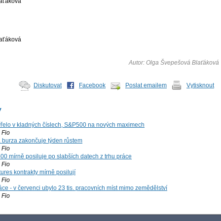
aťáková
aťáková
Autor: Olga Švepešová Blaťáková
Diskutovat
Facebook
Poslat emailem
Vytisknout
y
řelo v kladných číslech, S&P500 na nových maximech
Fio
á burza zakončuje týden růstem
Fio
00 mírně posiluje po slabších datech z trhu práce
Fio
ures kontrakty mírně posilují
Fio
ce - v červenci ubylo 23 tis. pracovních míst mimo zemědělství
Fio