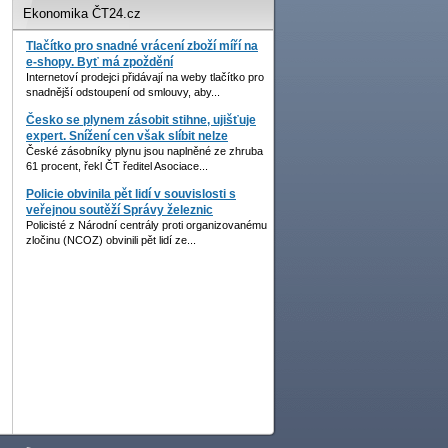
Ekonomika ČT24.cz
Tlačítko pro snadné vrácení zboží míří na
e-shopy. Byť má zpoždění
Internetoví prodejci přidávají na weby tlačítko pro
snadnější odstoupení od smlouvy, aby...
Česko se plynem zásobit stihne, ujišťuje
expert. Snížení cen však slíbit nelze
České zásobníky plynu jsou naplněné ze zhruba
61 procent, řekl ČT ředitel Asociace...
Policie obvinila pět lidí v souvislosti s
veřejnou soutěží Správy železnic
Policisté z Národní centrály proti organizovanému
zločinu (NCOZ) obvinili pět lidí ze...