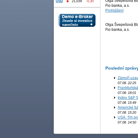
Olga Švepešová Bl
USD
21,039
-0,30
Fio banka, a.s.
Prohlášení
Olga Švepešová Bl
Fio banka, a.s.
Poslední zpráv
Zámoří uzav
07.08. 22:25
Frankfurtsk
07.08. 18:01
Index S&P 5
07.08. 15:49
Americké fut
07.08. 15:20
USA: Trh prá
07.08. 14:50