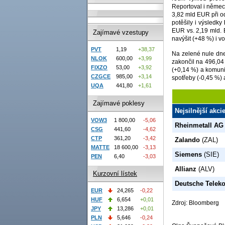
Reportoval i němec
3,82 mld EUR při o
potěšily i výsledky
EUR vs. 2,19 mld. 
Zajímavé vzestupy
navýšit (+48 %) i v
PVT
1,19
+38,37
Na zelené nule dne
NLOK
600,00
+3,99
zakončil na 496,04 
FIXZO
53,00
+3,92
(+0,14 %) a komuni
CZGCE
985,00
+3,14
spotřeby (-0,45 %) 
UQA
441,80
+1,61
Zajímavé poklesy
Nejsilnější akci
VOW3
1 800,00
-5,06
Rheinmetall AG
CSG
441,60
-4,62
CTP
361,20
-3,42
Zalando
(ZAL)
MATTE
18 600,00
-3,13
Siemens
(SIE)
PEN
6,40
-3,03
Allianz
(ALV)
Kurzovní lístek
Deutsche Telek
EUR
24,265
-0,22
HUF
6,654
+0,01
Zdroj: Bloomberg
JPY
13,286
+0,01
PLN
5,646
-0,24