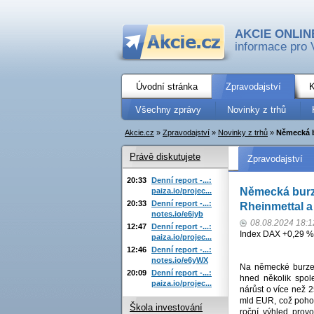
AKCIE ONLIN
informace pro 
Úvodní stránka
Zpravodajství
K
Všechny zprávy
Novinky z trhů
Akcie.cz
»
Zpravodajství
»
Novinky z trhů
»
Německá bu
Právě diskutujete
Zpravodajství
20:33
Denní report -...:
Německá burza
paiza.io/projec...
20:33
Denní report -...:
Rheinmettal 
notes.io/e6iyb
08.08.2024 18:1
12:47
Denní report -...:
Index DAX +0,29 %
paiza.io/projec...
12:46
Denní report -...:
notes.io/e6yWX
Na německé burze 
20:09
Denní report -...:
hned několik spol
paiza.io/projec...
nárůst o více než 
mld EUR, což pohod
Škola investování
roční výhled prov