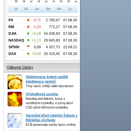
1d
5d
1m
3m
6m
1y
PX
-0,71
2 785,07
07.08.26
RM
-1,20
772,27
07.08.26
DJIA
+0,28
54 036,93
07.08.26
NASDAQ
+1,13
26 645,60
07.08.26
SP500
0,00
4 357,73
22.09.21
DAX
+0,69
26 319,45
07.08.26
Odborné články
Optimismus kolem umělé
inteligence nemizí
Trhy navíc chtějí vidět návratnost
Výsledková sezóna
Nasdaq pod tlakem, luxus s
rozdílnými výsledky a vývoj akcií
CSG před klíčovými výsledky
Varování před ropným šokem z
Blízkého východu
ECB ponechala sazby beze změny