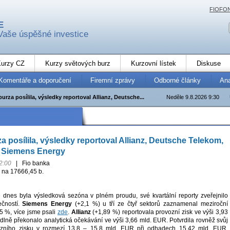
FIOFO
E
Vaše úspěšné investice
urzy CZ
Kurzy světových burz
Kurzovní lístek
Diskuse
Komentáře a doporučení
Firemní zprávy
Odborné články
An
rza posílila, výsledky reportoval Allianz, Deutsche...
Neděle 9.8.2026 9:30
 posílila, výsledky reportoval Allianz, Deutsche Telekom,
a Siemens Energy
2:00
|
Fio banka
 na 17666,45 b.
dnes byla výsledková sezóna v plném proudu, své kvartální reporty zveřejnilo
ečností.
Siemens Energy
(+2,1 %) u tří ze čtyř sektorů zaznamenal meziroční
25 %, více jsme psali
zde
.
Allianz
(+1,89 %) reportovala provozní zisk ve výši 3,93
lně překonalo analytická očekávání ve výši 3,66 mld. EUR. Potvrdila rovněž svůj
ozního zisku v rozmezí 13,8 – 15,8 mld. EUR při odhadech 15,42 mld. EUR.