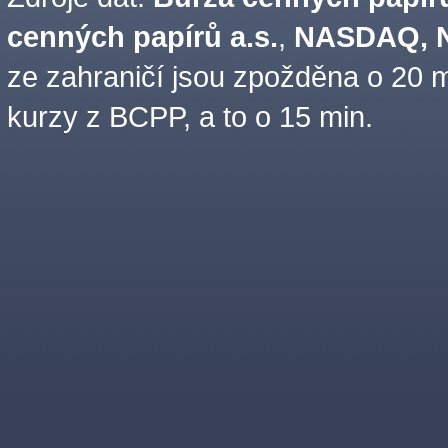
cenných papírů a.s.
,
NASDAQ, N
ze zahraničí jsou zpožděna o 20 m
kurzy z BCPP, a to o 15 min.