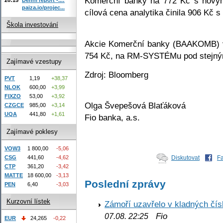
Komerční banky na 772 Kč s novým
paiza.io/projec...
cílová cena analytika činila 906 Kč 
Škola investování
Akcie Komerční banky (BAAKOMB) v
754 Kč, na RM-SYSTÉMu pod stejným
Zajímavé vzestupy
Zdroj: Bloomberg
PVT
1,19
+38,37
NLOK
600,00
+3,99
FIXZO
53,00
+3,92
Olga Švepešová Blaťáková
CZGCE
985,00
+3,14
UQA
441,80
+1,61
Fio banka, a.s.
Zajímavé poklesy
VOW3
1 800,00
-5,06
Diskutovat
F
CSG
441,60
-4,62
CTP
361,20
-3,42
MATTE
18 600,00
-3,13
Poslední zprávy
PEN
6,40
-3,03
Kurzovní lístek
Zámoří uzavřelo v kladných č
Fio
07.08. 22:25
EUR
24,265
-0,22