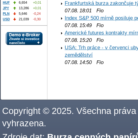
Frankfurtská burza zakončuje 
HUF
6,654
+0,01
JPY
13,286
+0,01
Fio
07.08. 18:01
PLN
5,646
-0,24
Index S&P 500 mírně posiluje p
USD
21,039
-0,30
Fio
07.08. 15:49
Americké futures kontrakty mírn
Fio
07.08. 15:20
USA: Trh práce - v červenci ub
zemědělství
Fio
07.08. 14:50
Copyright © 2025. Všechna práva
vyhrazena.
Zdroje dat:
Burza cenných papírů