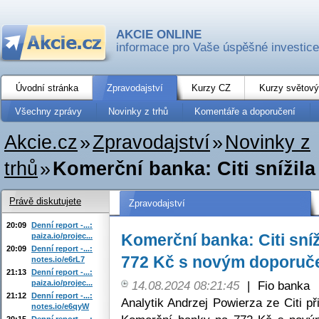
AKCIE ONLINE
informace pro Vaše úspěšné investice
Úvodní stránka
Zpravodajství
Kurzy CZ
Kurzy světový
Všechny zprávy
Novinky z trhů
Komentáře a doporučení
Akcie.cz
»
Zpravodajství
»
Novinky z
trhů
»
Komerční banka: Citi snížila
Právě diskutujete
Zpravodajství
20:09
Denní report -...:
Komerční banka: Citi sníž
paiza.io/projec...
20:09
Denní report -...:
772 Kč s novým doporuče
notes.io/e6rL7
21:13
Denní report -...:
paiza.io/projec...
14.08.2024 08:21:45
|
Fio banka
21:12
Denní report -...:
Analytik Andrzej Powierza ze Citi př
notes.io/e6qyW
20:15
Denní report -...: