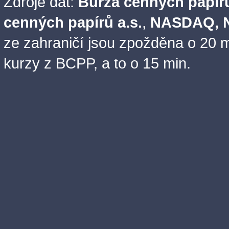
Zdroje dat:
Burza cenných papírů
cenných papírů a.s.
,
NASDAQ, N
ze zahraničí jsou zpožděna o 20 m
kurzy z BCPP, a to o 15 min.