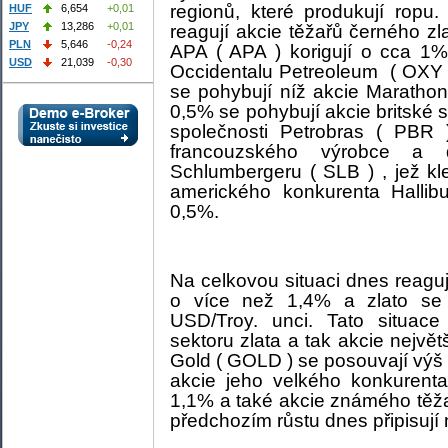
regionů, které produkují ropu.
HUF
6,654
+0,01
JPY
13,286
+0,01
reagují akcie těžařů černého z
PLN
5,646
-0,24
APA ( APA ) korigují o cca 1%
USD
21,039
-0,30
Occidentalu Petreoleum
( OXY 
se pohybují níž akcie Marathon
0,5% se pohybují akcie britské s
společnosti Petrobras ( PBR 
francouzského výrobce a d
Schlumbergeru ( SLB ) , jež kl
amerického konkurenta Hallibu
0,5%.
Na celkovou situaci dnes reaguje 
o více než 1,4% a zlato se
USD/Troy. unci. Tato situac
sektoru zlata a tak akcie nejvě
Gold ( GOLD ) se posouvají výš 
akcie jeho velkého konkuren
1,1% a také akcie známého těža
předchozím růstu dnes připisují