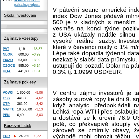
paiza.io/projec...
V páteční seanci americké inde
index Dow Jones přidává mír
Škola investování
500 je v kladných s menším
vesměs na konci týdne poziti
z USA ukázaly nadále silnou 
Zajímavé vzestupy
vysoké
reálné
sazby. Investo
které v červenci rostly o 1% m/m
PVT
1,19
+38,37
Lépe také dopadla týdenní data
NLOK
600,00
+3,99
nezkazily slabší data průmyslu.
FIXZO
53,00
+3,92
ustupují do pozadí. Dolar na p
CZGCE
985,00
+3,14
0,3% tj. 1,0999 USD/EUR.
UQA
441,80
+1,61
Zajímavé poklesy
V centru zájmu investorů je t
VOW3
1 800,00
-5,06
zásoby surové ropy ke dni 9. srp
CSG
441,60
-4,62
CTP
361,20
-3,42
když analytici předpokládali 
MATTE
18 600,00
-3,13
Lehká ropa WTI i přes oslabujíc
PEN
6,40
-3,03
a dostává se k úrovni 76,9 US
poté, co překvapivě stouply
Kurzovní lístek
zároveň se zmírnily obavy, že
východě mohl ohrozit těžbu
v
EUR
24,265
-0,22