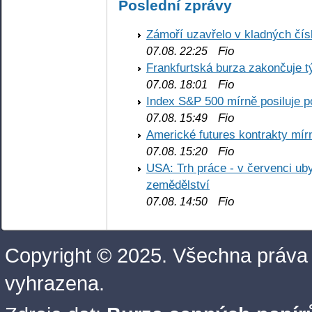
Poslední zprávy
Zámoří uzavřelo v kladných č
Fio
07.08. 22:25
Frankfurtská burza zakončuje 
Fio
07.08. 18:01
Index S&P 500 mírně posiluje p
Fio
07.08. 15:49
Americké futures kontrakty mírn
Fio
07.08. 15:20
USA: Trh práce - v červenci ub
zemědělství
Fio
07.08. 14:50
Copyright © 2025. Všechna práva
vyhrazena.