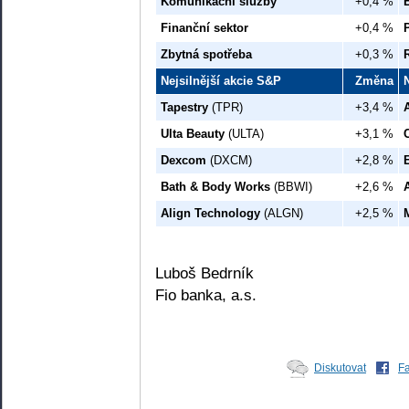
Komunikační služby
+0,4 %
Finanční sektor
+0,4 %
Zbytná spotřeba
+0,3 %
R
Nejsilnější akcie S&P
Změna
Tapestry
(TPR)
+3,4 %
Ulta Beauty
(ULTA)
+3,1 %
Dexcom
(DXCM)
+2,8 %
Bath & Body Works
(BBWI)
+2,6 %
Align Technology
(ALGN)
+2,5 %
Luboš Bedrník
Fio banka, a.s.
Diskutovat
F