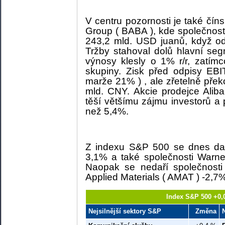
V centru pozornosti je také čín
Group ( BABA ), kde společnos
243,2 mld. USD juanů, když od
Tržby stahoval dolů hlavní s
výnosy klesly o 1% r/r, zatímc
skupiny. Zisk před odpisy EB
marže 21% ) , ale zřetelně přek
mld. CNY. Akcie prodejce Ali
těší většímu zájmu investorů a 
než 5,4%.
Z indexu S&P 500 se dnes dař
3,1% a také společnosti Warn
Naopak se nedaří společnost
Applied Materials ( AMAT ) -2,7
Index S&P 500 +0,
Nejsilnější sektory S&P
Změna