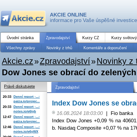
AKCIE ONLINE
informace pro Vaše úspěšné investice
Úvodní stránka
Zpravodajství
Kurzy CZ
Kurzy světový
Všechny zprávy
Novinky z trhů
Komentáře a doporučení
Akcie.cz
»
Zpravodajství
»
Novinky z 
Dow Jones se obrací do zelených
Právě diskutujete
Zpravodajství
20:33
Denní report -...:
Index Dow Jones se obrac
paiza.io/projec...
20:33
Denní report -...:
notes.io/e6iyb
16.08.2024 18:03:00
|
Fio banka
12:47
Denní report -...:
Index Dow Jones +0,09 % na 40601
paiza.io/projec...
b. Nasdaq Composite +0,07 % na 176
12:46
Denní report -...:
notes.io/e6yWX
20:09
Denní report -...: