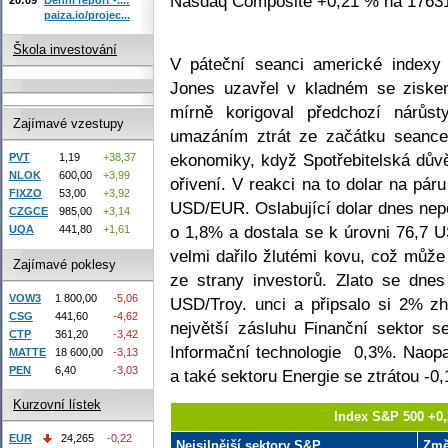
Nasdaq Composite +0,21 % na 17631
paiza.io/projec...
Škola investování
V páteční seanci americké indexy 
Jones uzavřel v kladném se zisk
mírně korigoval předchozí nárůst
Zajímavé vzestupy
umazáním ztrát ze začátku seance
ekonomiky, když Spotřebitelská dův
PVT
1,19
+38,37
NLOK
600,00
+3,99
ořivení. V reakci na to dolar na pár
FIXZO
53,00
+3,92
USD/EUR. Oslabující dolar dnes nepo
CZGCE
985,00
+3,14
o 1,8% a dostala se k úrovni 76,7 
UQA
441,80
+1,61
velmi dařilo žlutémi kovu, což může
Zajímavé poklesy
ze strany investorů. Zlato se dne
VOW3
1 800,00
-5,06
USD/Troy. unci a připsalo si 2% z
CSG
441,60
-4,62
největší zásluhu Finanční sektor s
CTP
361,20
-3,42
Informační technologie 0,3%. Naop
MATTE
18 600,00
-3,13
PEN
6,40
-3,03
a také sektoru Energie se ztrátou -0
Kurzovní lístek
Index S&P 500 +0,
EUR
24,265
-0,22
Nejsilnější sektory S&P
Zm