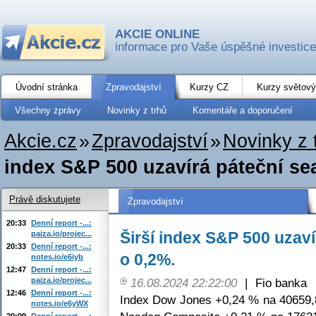
AKCIE ONLINE
informace pro Vaše úspěšné investice
Úvodní stránka
Zpravodajství
Kurzy CZ
Kurzy světový
Všechny zprávy
Novinky z trhů
Komentáře a doporučení
Akcie.cz
»
Zpravodajství
»
Novinky z 
index S&P 500 uzavírá páteční sea
Právě diskutujete
Zpravodajství
20:33
Denní report -...:
Širší index S&P 500 uzav
paiza.io/projec...
20:33
Denní report -...:
o 0,2%.
notes.io/e6iyb
12:47
Denní report -...:
paiza.io/projec...
16.08.2024 22:22:00
|
Fio banka
12:46
Denní report -...:
Index Dow Jones +0,24 % na 40659,
notes.io/e6yWX
20:09
Denní report -...: