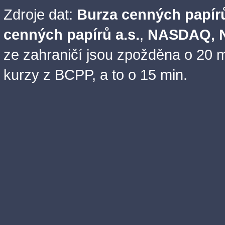
Zdroje dat:
Burza cenných papírů
cenných papírů a.s.
,
NASDAQ, N
ze zahraničí jsou zpožděna o 20 m
kurzy z BCPP, a to o 15 min.