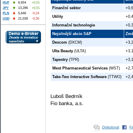
HUF
6,654
+0,01
Finanční sektor
+0,
JPY
13,286
+0,01
PLN
5,646
-0,24
Utility
+0,
USD
21,039
-0,30
Informační technologie
+0,
Nejsilnější akcie S&P
Zm
Dexcom
(DXCM)
+3,
Ulta Beauty
(ULTA)
+3,
Tapestry
(TPR)
+3,
West Pharmaceutical Services
(WST)
+2,
Take-Two Interactive Software
(TTWO)
+2,
Luboš Bedrník
Fio banka, a.s.
Diskutovat
F