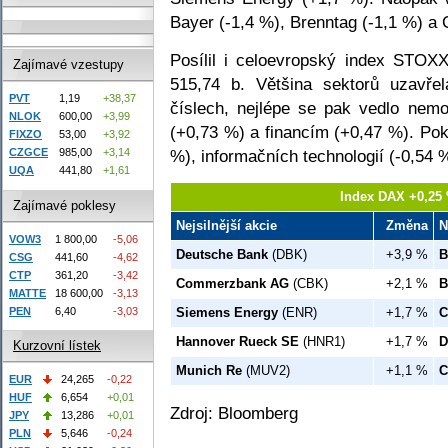
Bayer (-1,4 %), Brenntag (-1,1 %) a C
Posílil i celoevropský index STOX
Zajímavé vzestupy
515,74 b. Většina sektorů uzavře
PVT
1,19
+38,37
číslech, nejlépe se pak vedlo nemo
NLOK
600,00
+3,99
(+0,73 %) a financím (+0,47 %). Pok
FIXZO
53,00
+3,92
%), informačních technologií (-0,54 %
CZGCE
985,00
+3,14
UQA
441,80
+1,61
Index DAX +0,25 
Zajímavé poklesy
Nejsilnější akcie
Změna
N
VOW3
1 800,00
-5,06
Deutsche Bank
(DBK)
+3,9 %
B
CSG
441,60
-4,62
CTP
361,20
-3,42
Commerzbank AG
(CBK)
+2,1 %
B
MATTE
18 600,00
-3,13
PEN
6,40
-3,03
Siemens Energy
(ENR)
+1,7 %
C
Hannover Rueck SE
(HNR1)
+1,7 %
D
Kurzovní lístek
Munich Re
(MUV2)
+1,1 %
C
EUR
24,265
-0,22
HUF
6,654
+0,01
Zdroj: Bloomberg
JPY
13,286
+0,01
PLN
5,646
-0,24