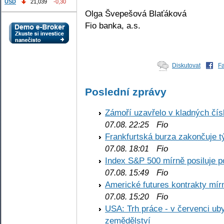
USD
21,039
-0,30
Olga Švepešová Blaťáková
Fio banka, a.s.
Diskutovat
F
Poslední zprávy
Zámoří uzavřelo v kladných č
Fio
07.08. 22:25
Frankfurtská burza zakončuje 
Fio
07.08. 18:01
Index S&P 500 mírně posiluje p
Fio
07.08. 15:49
Americké futures kontrakty mírn
Fio
07.08. 15:20
USA: Trh práce - v červenci ub
zemědělství