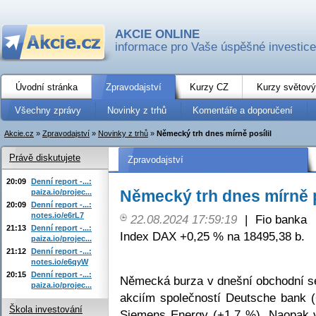
AKCIE ONLINE
informace pro Vaše úspěšné investice
Úvodní stránka
Zpravodajství
Kurzy CZ
Kurzy světový
Všechny zprávy
Novinky z trhů
Komentáře a doporučení
Akcie.cz
»
Zpravodajství
»
Novinky z trhů
»
Německý trh dnes mírně posílil
Právě diskutujete
Zpravodajství
20:09
Denní report -...:
Německý trh dnes mírně p
paiza.io/projec...
20:09
Denní report -...:
notes.io/e6rL7
22.08.2024 17:59:19
|
Fio banka
21:13
Denní report -...:
Index DAX +0,25 % na 18495,38 b.
paiza.io/projec...
21:12
Denní report -...:
notes.io/e6qyW
20:15
Denní report -...:
Německá burza v dnešní obchodní sea
paiza.io/projec...
akciím společností Deutsche bank
Škola investování
Siemens Energy (+1,7 %). Naopak v 