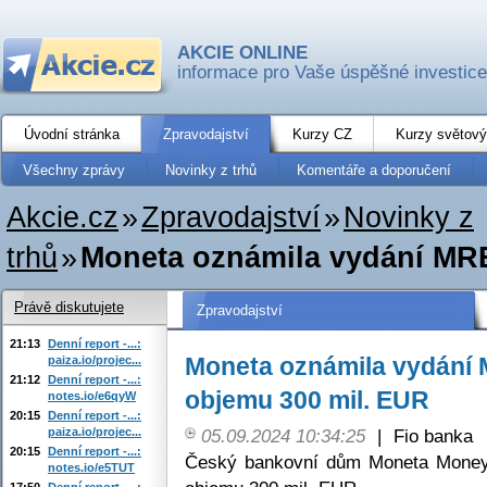
AKCIE ONLINE
informace pro Vaše úspěšné investice
Úvodní stránka
Zpravodajství
Kurzy CZ
Kurzy světový
Všechny zprávy
Novinky z trhů
Komentáře a doporučení
Akcie.cz
»
Zpravodajství
»
Novinky z
trhů
»
Moneta oznámila vydání MRE
Právě diskutujete
Zpravodajství
21:13
Denní report -...:
Moneta oznámila vydání 
paiza.io/projec...
21:12
Denní report -...:
objemu 300 mil. EUR
notes.io/e6qyW
20:15
Denní report -...:
paiza.io/projec...
05.09.2024 10:34:25
|
Fio banka
20:15
Denní report -...:
Český bankovní dům Moneta Money 
notes.io/e5TUT
17:50
Denní report -...: