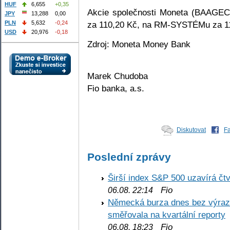
HUF
6,655
+0,35
Akcie společnosti Moneta (BAAGEC
JPY
13,288
0,00
za 110,20 Kč, na RM-SYSTÉMu za 1
PLN
5,632
-0,24
USD
20,976
-0,18
Zdroj: Moneta Money Bank
Marek Chudoba
Fio banka, a.s.
Diskutovat
F
Poslední zprávy
Širší index S&P 500 uzavírá čt
Fio
06.08. 22:14
Německá burza dnes bez výrazn
směřovala na kvartální reporty
Fio
06.08. 18:23