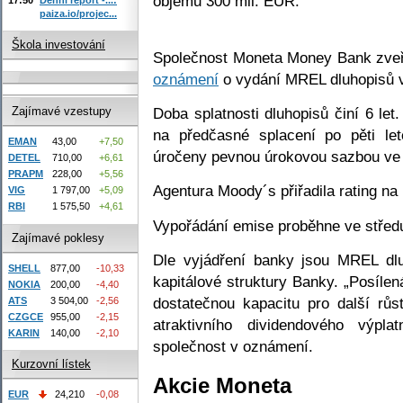
objemu 300 mil. EUR.
paiza.io/projec...
Škola investování
Společnost Moneta Money Bank zveř
oznámení
o vydání MREL dluhopisů 
Doba splatnosti dluhopisů činí 6 let
Zajímavé vzestupy
na předčasné splacení po pěti le
EMAN
43,00
+7,50
úročeny pevnou úrokovou sazbou ve 
DETEL
710,00
+6,61
PRAPM
228,00
+5,56
Agentura Moody´s přiřadila rating na 
VIG
1 797,00
+5,09
RBI
1 575,50
+4,61
Vypořádání emise proběhne ve středu
Zajímavé poklesy
Dle vyjádření banky jsou MREL dl
SHELL
877,00
-10,33
kapitálové struktury Banky. „Posíle
NOKIA
200,00
-4,40
dostatečnou kapacitu pro další růs
ATS
3 504,00
-2,56
CZGCE
955,00
-2,15
atraktivního dividendového výpl
KARIN
140,00
-2,10
společnost v oznámení.
Kurzovní lístek
Akcie Moneta
EUR
24,210
-0,08