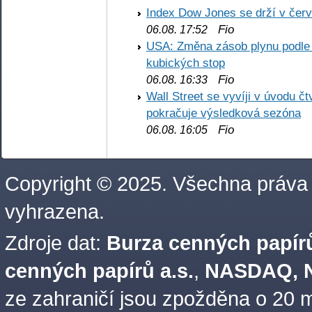
Index Dow Jones se drží v čer
Fio
06.08. 17:52
USA: Změna zásob plynu podle E
kubických stop
Fio
06.08. 16:33
Wall Street se vyvíji v úvodu 
pokračuje výsledková sezóna
Fio
06.08. 16:05
Copyright © 2025. Všechna práva
vyhrazena.
Zdroje dat:
Burza cenných papírů
cenných papírů a.s.
,
NASDAQ, N
ze zahraničí jsou zpožděna o 20 m